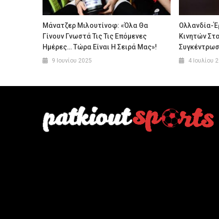
Mάνατζερ Μιλουτίνοφ: «Όλα Θα
Ολλανδία-Έ
Γίνουν Γνωστά Τις Τις Επόμενες
Κινητών Στα
Ημέρες… Τώρα Είναι Η Σειρά Μας»!
Συγκέντρωσ
9 Ιουνίου 2025
4 Ιουλίου 