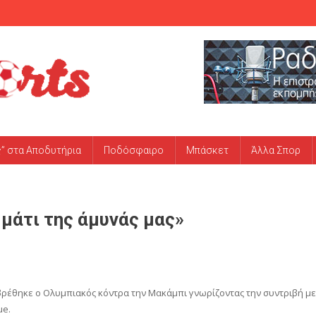
ς” στα Αποδυτήρια
Ποδόσφαιρο
Μπάσκετ
Άλλα Σπορ
μάτι της άμυνάς μας»
ρέθηκε ο Ολυμπιακός κόντρα την Μακάμπι γνωρίζοντας την συντριβή με
ue.