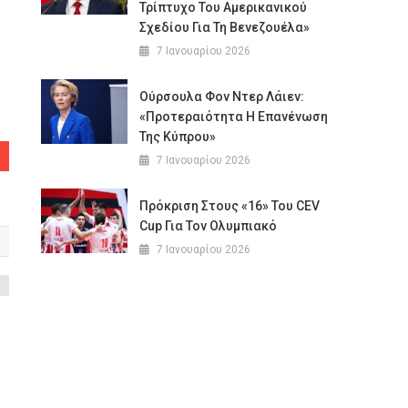
Τρίπτυχο Του Αμερικανικού
Σχεδίου Για Τη Βενεζουέλα»
7 Ιανουαρίου 2026
Ούρσουλα Φον Ντερ Λάιεν:
«Προτεραιότητα Η Επανένωση
Της Κύπρου»
7 Ιανουαρίου 2026
Πρόκριση Στους «16» Του CEV
Cup Για Τον Ολυμπιακό
7 Ιανουαρίου 2026