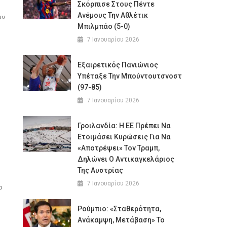
Σκόρπισε Στους Πέντε
Ανέμους Την Αθλέτικ
υν
Μπιλμπάο (5-0)
7 Ιανουαρίου 2026
Εξαιρετικός Πανιώνιος
Υπέταξε Την Μπούντουτσνοστ
(97-85)
7 Ιανουαρίου 2026
Γροιλανδία: Η ΕΕ Πρέπει Να
Ετοιμάσει Κυρώσεις Για Να
«αποτρέψει» Τον Τραμπ,
Δηλώνει Ο Αντικαγκελάριος
Της Αυστρίας
7 Ιανουαρίου 2026
ο
Ρούμπιο: «Σταθερότητα,
Ανάκαμψη, Μετάβαση» Το