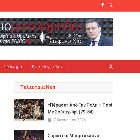
Στοίχημα
Κουτσομπολιό
Τελευταία Νέα
«Πέρασε» Από Την Πόλη Η Παρί
Με Σούπερ Ιφί (79-84)
7 Ιανουαρίου 2026
Σαρωτική Μπαρτσελόνα