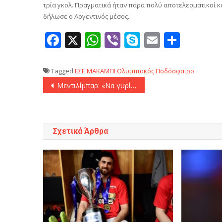
τρία γκολ. Πραγματικά ήταν πάρα πολύ αποτελεσματικοί κ
δήλωσε ο Αργεντινός μέσος.
Facebook
X
WhatsApp
Viber
Skype
Email
Μοιρ
Tagged
ΕΣΕ
ΜΑΚΑΜΠΙ
Ολυμπιακός
Ποδόσφαιρο
Πλοήγηση
Μεντιλίμπαρ: «Να γυρίσουμε άμεσα το τσιπ»
άρθρων
Σχετικά Άρθρα