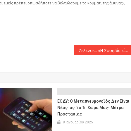
αι εμείς πρέπει οπωσδήποτε να βελτιώσουμε το κομμάτι της άμυνας»,
αστείτε
Ζελένσκι: «Η Σουηδία είναι «καλύτερα προστατευμένη από το ρωσικό κακό» μετά την ένταξή της στο ΝΑΤΟ»
ΕΟΔΥ: Ο Μεταπνευμονοϊός Δεν Είναι
Νέος Ιός Για Τη Χώρα Μας- Μέτρα
Προστασίας
8 Ιανουαρίου 2025