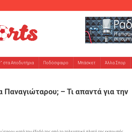
ς” στα Αποδυτήρια
Ποδόσφαιρο
Μπάσκετ
Άλλα Σπορ
 Παναγιώταρου; – Τι απαντά για την
ιώταρου κατά την έξοδό της από το τηλεοπτικό πλατό της εκπομπής