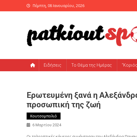
Skip
Πέμπτη, 08 Ιανουαρίου, 2026
to
content
PatKiout Sports
Ό,τι θες να μάθεις στο patkiout – Όλα τα Αθλητικά Νέα
Ειδήσεις
Το Θέμα της Ημέρας
“Κοριό
Ερωτευμένη ξανά η Αλεξάνδρα
προσωπική της ζωή
Κουτσομπολιό
6 Μαρτίου 2024
Οι τηλεοπτικές κάμερες συνάντησαν την Αλεξάνδρα Παναγ