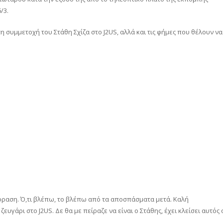
/3.
 συμμετοχή του Στάθη Σχίζα στο J2US, αλλά και τις φήμες που θέλουν να
όραση. Ό,τι βλέπω, το βλέπω από τα αποσπάσματα μετά. Καλή
γάρι στο J2US. Δε θα με πείραζε να είναι ο Στάθης, έχει κλείσει αυτός 