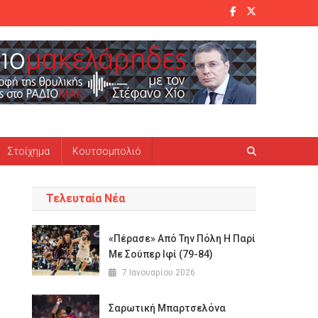
Στοίχημα
Κουτσομπολιό
Τελευταία Νέα
«Πέρασε» Από Την Πόλη Η Παρί
Με Σούπερ Ιφί (79-84)
7 Ιανουαρίου 2026
Σαρωτική Μπαρτσελόνα