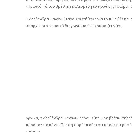
«Πρωινό», όπου βρέθηκε καλεσμένη το πρωί της Τετάρτη 6
Η Αλεξάνδρα Παναγιώταρου ρωτήθηκε για το πώς βλέπει τη
υπάρχει στο μουσικό διαγωνισμό ένα κρυφό ζευγάρι.
Αρχικά, η Αλεξάνδρα Παναγιώταρου είπε: «Δε βλέπω τηλε
προσπάθεια κάνει. Πρώτη φορά ακούω ότι υπάρχει κρυφό ζευ
κύκλος».