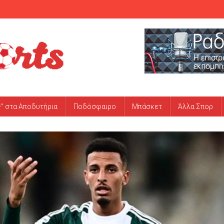
ς” στα Αποδυτήρια
Ποδόσφαιρο
Μπάσκετ
Άλλα Σπορ