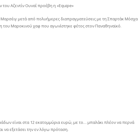
 του Αζεντίν Ουναΐ προέβη η «Equipe»
η Μαρσέιγ μετά από πολυήμερες διαπραγματεύσεις με τη Σπαρτάκ Μόσχα
ση του Μαροκινού χαφ που αγωνίστηκε φέτος στον Παναθηναϊκό.
ομάδων είναι στα 12 εκατομμύρια ευρώ, με το… μπαλάκι πλέον να περνά
αι να εξετάσει την εν λόγω πρόταση.