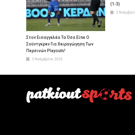
(1-3)
2 Νοεμβρί
Στον Εισαγγελέα Τα Όσα Είπε Ο
Σούντγκρεν Για Χειραγώγηση Των
Περσινών Playouts!
3 Νοεμβρίου 2025