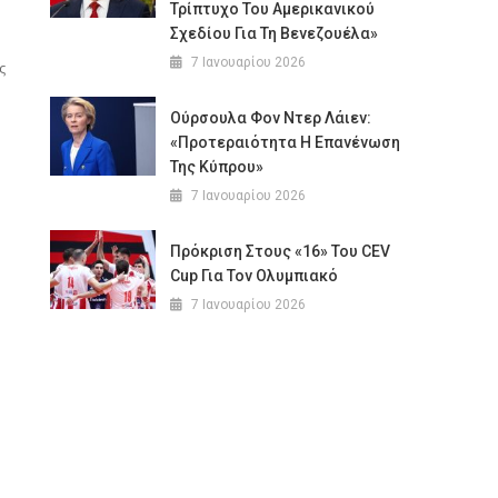
Τρίπτυχο Του Αμερικανικού
Σχεδίου Για Τη Βενεζουέλα»
7 Ιανουαρίου 2026
ς
Ούρσουλα Φον Ντερ Λάιεν:
«Προτεραιότητα Η Επανένωση
Της Κύπρου»
7 Ιανουαρίου 2026
Πρόκριση Στους «16» Του CEV
Cup Για Τον Ολυμπιακό
7 Ιανουαρίου 2026