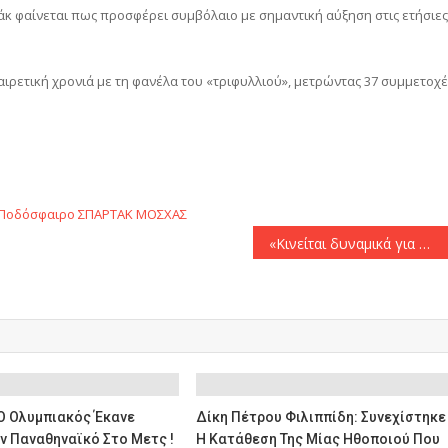
κ φαίνεται πως προσφέρει συμβόλαιο με σημαντική αύξηση στις ετήσιες
ρετική χρονιά με τη φανέλα του «τριφυλλιού», μετρώντας 37 συμμετοχέ
αστείτε
Ποδόσφαιρο
ΣΠΑΡΤΑΚ ΜΟΣΧΑΣ
«Κινείται δυναμικά για Μαμουκελασβίλι ο Παναθηναϊκός»!
Ο Ολυμπιακός Έκανε
Δίκη Πέτρου Φιλιππίδη: Συνεχίστηκε
ν Παναθηναϊκό Στο Μετς !
Η Κατάθεση Της Μίας Ηθοποιού Που