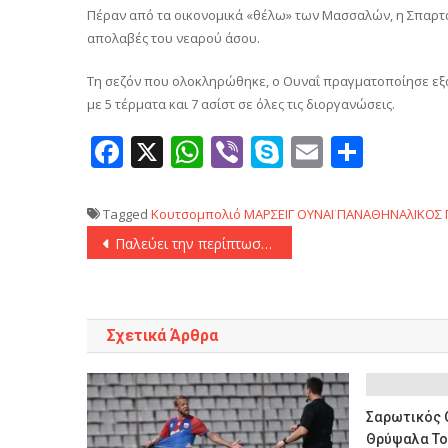
Πέραν από τα οικονομικά «θέλω» των Μασσαλών, η Σπαρτά
απολαβές του νεαρού άσου.
Τη σεζόν που ολοκληρώθηκε, ο Ουναΐ πραγματοποίησε εξαι
με 5 τέρματα και 7 ασίστ σε όλες τις διοργανώσεις.
Facebook
X
WhatsApp
Viber
Skype
Email
Μοιρ
Tagged
Κουτσομπολιό
ΜΑΡΣΕΙΓ
ΟΥΝΑΪ
ΠΑΝΑΘΗΝΑλΙΚΟΣ
Πλοήγηση
Παλεύει την περίπτωση του Σεν Μαξιμέν ο Ολυμπιακός!
άρθρων
Σχετικά Άρθρα
Σαρωτικός 
Θρύψαλα Το