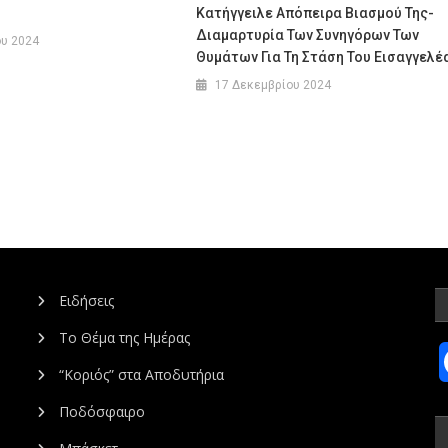
Κατήγγειλε Απόπειρα Βιασμού Της-
Διαμαρτυρία Των Συνηγόρων Των
ου 2024
Θυμάτων Για Τη Στάση Του Εισαγγελέ
17 Δεκεμβρίου 2024
Ειδήσεις
Το Θέμα της Ημέρας
“Κοριός” στα Αποδυτήρια
Ποδόσφαιρο