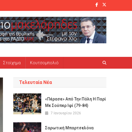
Στοίχημα
Κουτσομπολιό
Τελευταία Νέα
«Πέρασε» Από Την Πόλη Η Παρί
Με Σούπερ Ιφί (79-84)
7 Ιανουαρίου 2026
Σαρωτική Μπαρτσελόνα