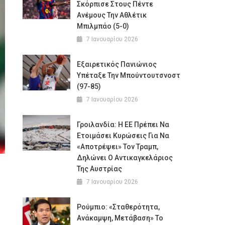
Σκόρπισε Στους Πέντε
Ανέμους Την Αθλέτικ
Μπιλμπάο (5-0)
7 Ιανουαρίου 2026
Εξαιρετικός Πανιώνιος
Υπέταξε Την Μπούντουτσνοστ
(97-85)
7 Ιανουαρίου 2026
Γροιλανδία: Η ΕΕ Πρέπει Να
Ετοιμάσει Κυρώσεις Για Να
«αποτρέψει» Τον Τραμπ,
Δηλώνει Ο Αντικαγκελάριος
Της Αυστρίας
7 Ιανουαρίου 2026
Ρούμπιο: «Σταθερότητα,
Ανάκαμψη, Μετάβαση» Το