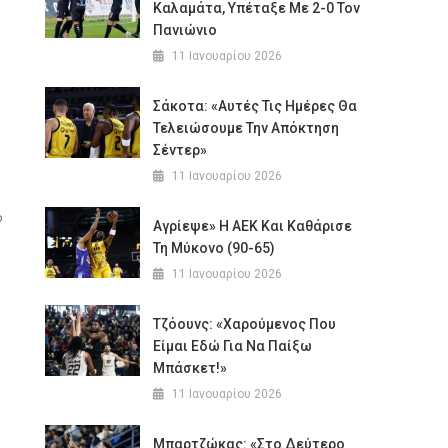
Καλαμάτα, Υπέταξε Με 2-0 Τον
Πανιώνιο
11 Ιανουαρίου 2026
Σάκοτα: «Αυτές Τις Ημέρες Θα
Τελειώσουμε Την Απόκτηση
Σέντερ»
11 Ιανουαρίου 2026
ό
Αγρίεψε» Η ΑΕΚ Και Καθάρισε
Τη Μύκονο (90-65)
11 Ιανουαρίου 2026
Τζόουνς: «Χαρούμενος Που
Είμαι Εδώ Για Να Παίξω
Μπάσκετ!»
11 Ιανουαρίου 2026
Μπαρτζώκας: «Στο Δεύτερο