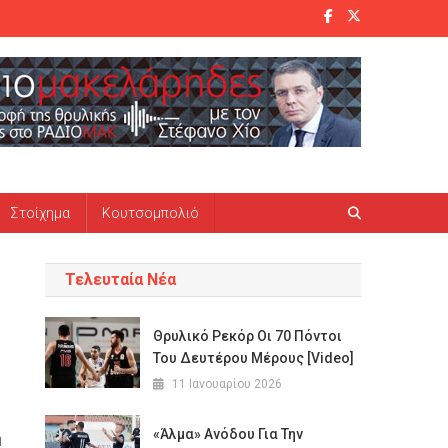
Στοίχημα
Κουτσομπολιό
Τελευταία Νέα
Θρυλικό Ρεκόρ Οι 70 Πόντοι
Του Δευτέρου Μέρους [Video]
11 Ιανουαρίου 2026
«Άλμα» Ανόδου Για Την
η