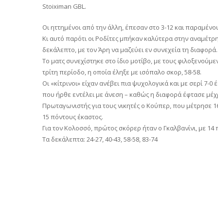
Stoiximan GBL.
Οι ηττημένοι από την άλλη, έπεσαν στο 3-12 και παραμένο
Κι αυτό παρότι οι Ροδίτες μπήκαν καλύτερα στην αναμέτρη
δεκάλεπτο, με τον Άρη να μαζεύει εν συνεχεία τη διαφορά.
Το ματς συνεχίστηκε στο ίδιο μοτίβο, με τους φιλοξενούμ
τρίτη περίοδο, η οποία έληξε με ισόπαλο σκορ, 58-58.
Οι «κίτρινοι» είχαν ανέβει πια ψυχολογικά και με σερί 7-0 
που ήρθε εντέλει με άνεση – καθώς η διαφορά έφτασε μέχρι 
Πρωταγωνιστής για τους νικητές ο Κούπερ, που μέτρησε 16
15 πόντους έκαστος.
Για τον Κολοσσό, πρώτος σκόρερ ήταν ο Γκαλβανίνι, με 14 
Τα δεκάλεπτα: 24-27, 40-43, 58-58, 83-74