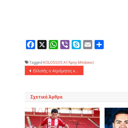
Facebook
X
WhatsApp
Viber
Skype
Email
Μοιρ
Tagged
KOLOSSOS
Α1
Άρης
Μπάσκετ
Πλοήγηση
Ελλιπής ο Ατρόμητος κόντρα στον Ολυμπιακό
άρθρων
Σχετικά Άρθρα