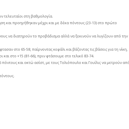
υν τελευταίοι στη βαθμολογία.
ση και προηγήθηκαν μέχρι και με δέκα πόντους (23-13) στο πρώτο
ενους να διατηρούν το προβάδισμα αλλά να ξεκινούν να λυγίζουν από την
έφτασαν στο 65-58, παίρνοντας κεφάλι και βάζοντας τις βάσεις για τη νίκη,
και στο +15 (81-66), πριν φτάσουμε στο τελικό 83-74.
 πόντους και οκτώ ασίστ, με τους Τολιόπουλο και Γουίλις να μετρούν απ
πόντους.