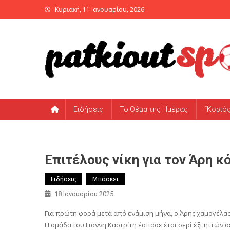
Skip
Κυριακή, 11 Ιανουαρίου, 2026
to
content
PatKiout Sports
Ό,τι θες να μάθεις στο patkiout – Όλα τα Αθλητικά Νέα
Ειδήσεις
Το Θέμα της Ημέρας
“Κοριό
Επιτέλους νίκη για τον Άρη κ
Ειδήσεις
Μπάσκετ
18 Ιανουαρίου 2025
Για πρώτη φορά μετά από ενάμιση μήνα, ο Άρης χαμογέλασ
Η ομάδα του Γιάννη Καστρίτη έσπασε έτσι σερί έξι ηττών σ