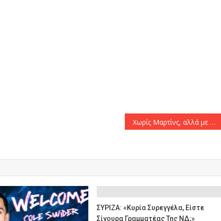
αστείτε
Χωρίς Μαρτίνς, αλλά με Ολιβέιρα ο Ολυμπιακός κόντρα στον Ατρόμητο
ΣΥΡΙΖΑ: «Κυρία Συρεγγέλα, Είστε
Σίγουρα Γραμματέας Της ΝΔ;»