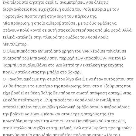
ένα τέλος στο αήττητο σερί 15 αναμετρήσεων σε όλες τις
διοργανώσεις που είχε χτίσει η ομάδα του Ρούι Βιτόρια με τον
Πορτογάλο προπονητή στην άκρη του πάγκου της.
Μία πρόκριση, η οποία αιθεροβατούσε , με τις δύο ομάδες να
φτάνουν πολύ κοντά σε αυτή στις καθυστερήσεις από μία φορά. Αλλά
τελικά κατέληξε στην πλευρά της ομάδας του Χοσέ Λουίς
Μεντιλίμπαρ.
Ο Ολυμπιακός στο 89’ μετά από χρήση του VAR κέρδισε πέναλτι σε
ανατροπή του Μπιανκόν στην περιοχή των «πρασίνων». Με τον Ελ
Κααμπί να αναλαμβάνει στο 92ο λεπτό την εκτέλεση της εσχάτης
ποινών στέλνοντας την μπάλα στο δοκάρι!
Ο Παναθηναϊκός με την σειρά του λίγο έλειψε να ήταν αυτός όπου στο
93’ θα έπαιρνε το εισιτήριο της πρόκρισης, όταν στο ο Τζούρισιτς που
είχε βρεθεί σε θέση βολής δεν πήρε τη σωστή απόφαση αστοχώντας.
Σε κάθε περίπτωση ο Ολυμπιακός του Χοσέ Λουίς Μεντιλίμπαρ
αποτελεί πλέον την μοναδική ελληνική ομάδα όπου ο Φεβρουάριος
την βρίσκει να είναι «μέσα» και στους τρεις στόχους της. Στο
πρωτάθλημα προηγείται 4 πόντων του Παναθηναϊκού και της ΑΕΚ,
στο Κύπελλο συνεχίζει στα ημιτελικά, ενώ στην Ευρώπη προ ημερών
πανηγύρισε μία σπουδαία απευθείας πρόκριση στους «16» του