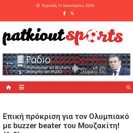
Skip
Κυριακή, 11 Ιανουαρίου, 2026
to
content
PatKiout Sports
Ό,τι θες να μάθεις στο patkiout – Όλα τα Αθλητικά Νέα
Επική πρόκριση για τον Ολυμπιακό
με buzzer beater του Μουζακίτη!