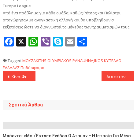
Europa League.
Από ένα πρόβλημα για κάθε ομάδα, καθώς Ρέτσος και Πελίστρι
αποχώρησαν με αναγκαστική αλλαγή και θα υποβληθούν σ
εεξετάσεις ώστε να διαγνωστεί το μέγεθος των τραυμaτισμών τους.
Facebook
X
WhatsApp
Viber
Skype
Email
Μοιραστεί
Tagged
MOYZAKITHS
OLYMPIAKOS
PANAUHNA;IKOS
ΚΥΠΕΛΛΟ
ΕΛΛΑΔΑΣ
Ποδόσφαιρο
Πλοήγηση
Κίνα-Φεστιβάλ της Άνοιξης 2025: Περισσότεροι από 3 εκατ. επισκέπτες στα μουσεία επιστήμης και τεχνολογίας
Αυτοκτόνησε ο Προμηθέας και τώρα «τρέχει»
άρθρων
Σχετικά Άρθρα
Μπάρντα: «Μου Έστησε Ενέδρα Ο Αταμάν – Η Ιστορία Για Μένα