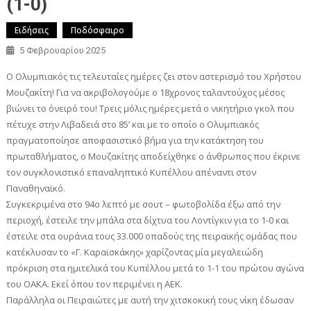
(1-0)
Ειδήσεις
Ποδόσφαιρο
5 Φεβρουαρίου 2025
Ο Ολυμπιακός τις τελευταίες ημέρες ζει στον αστερισμό του Χρήστου
Μουζακίτη! Για να ακριβολογούμε ο 18χρονος ταλαντούχος μέσος
βιώνει το όνειρό του! Τρεις μόλις ημέρες μετά ο νικητήριο γκολ που
πέτυχε στην Λιβαδειά στο 85’ και με το οποίο ο Ολυμπιακός
πραγματοποίησε αποφασιστικό βήμα για την κατάκτηση του
πρωταθλήματος, ο Μουζακίτης αποδείχθηκε ο άνθρωπος που έκρινε
τον συγκλονιστικό επαναληπτικό Κυπέλλου απέναντι στον
Παναθηναϊκό.
Συγκεκριμένα στο 94ο λεπτό με σουτ – φωτοβολίδα έξω από την
περιοχή, έστειλε την μπάλα στα δίχτυα του Λοντίγκιν για το 1-0 και
έστειλε στα ουράνια τους 33.000 οπαδούς της πειραϊκής ομάδας που
κατέκλυσαν το «Γ. Καραϊσκάκης» χαρίζοντας μία μεγαλειώδη
πρόκριση στα ημιτελικά του Κυπέλλου μετά το 1-1 του πρώτου αγώνα
του ΟΑΚΑ. Εκεί όπου τον περιμένει η ΑΕΚ.
Παράλληλα οι Πειραιώτες με αυτή την χιτσκοκική τους νίκη έδωσαν