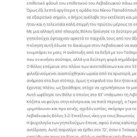
επιθετικό φάουλ του επιθετικού του Λεβαδειακού πάνω 
Όμως έξι λεπτά αργότερα η ομάδα του Νίκου Παπαδόπουλο
σε εξαιρετικό σημείο, ο Βήχος ανέλαβε την εκτέλεση και 
ήταν και η τελευταία καλή στιγμή του πρώτου μέρους το 
Με μια αλλαγή από πλευράς Βόλου ξεκίνησε το δεύτερο μέ
γηπεδούχοι έφτιαχναν αρκετά το παιχνίδι τους από τον άξ
Η κίνηση αυτή έδωσε το δικαίωμα στον Λεβαδειακό να αναπτ
τουμπάρει το ματς. Η ανάπτυξη από τα δεξιά με τον Τσάπρ
που εν κινήσει σούταρε, αλλά για δεύτερη φορά σημάδεψε
Ο Βόλος επέμεινε στο πλάνο των αντεπιθέσεων και στο 53′
φιλοξενούμενοι αναπτύχθηκαν ωραία από τα αριστερά, με 
ανάμεσα στα δυο στόπερ, όμως η κεφαλιά του δεν ήταν κα
έχοντας πλέον, ως ξεκάθαρο, στόχο να «χτυπήσουν» το ματ
Αυτό ωφέλησε τον Βόλο ο οποίος στο 63′ «πάγωσε» τη Λιβα
Κόζστα να φεύγει στην κόντρα και να πατά περιοχή, ο Γκ
«ριμπάουντ» και προ κενής, σχεδόν εστίας, σκόραρε για το 
Λεβαδειακός-Βόλος 3-2: Επιτέλους νίκη για τους Βοιωτούς
Η ψυχολογία των γηπεδούχων έπεσε, αφού όντας καλύτερο
αντίδραση. Αυτή παραλίγο να έρθει στο 72′, όταν ο Τσόκ
κατεύθυνση προς τα δίχτυα, αλλά με απίθανη επέμβαση, ο