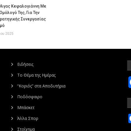
Όλγας Κεφαλογιάννη Με
Ομόλογό Της, Για Την
ρατηγικής Συνεργασίας
σμό
ίου 2025
Ειδήσεις
Το Θέμα της Ημέρας
“Κοριός” στα Αποδυτήρια
Ποδόσφαιρο
Μπάσκετ
Άλλα Σπορ
Στοίχημα