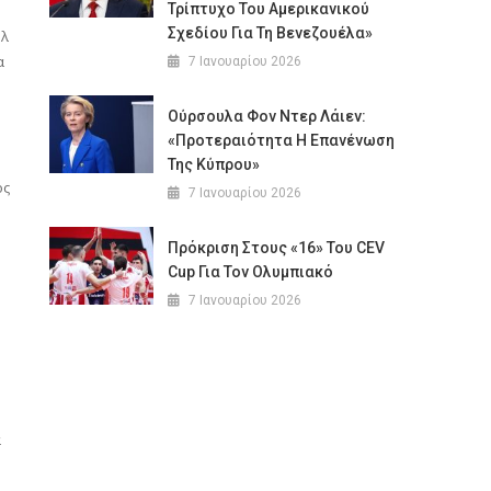
Τρίπτυχο Του Αμερικανικού
Σχεδίου Για Τη Βενεζουέλα»
υλ
α
7 Ιανουαρίου 2026
Ούρσουλα Φον Ντερ Λάιεν:
«Προτεραιότητα Η Επανένωση
Της Κύπρου»
ος
7 Ιανουαρίου 2026
Πρόκριση Στους «16» Του CEV
Cup Για Τον Ολυμπιακό
7 Ιανουαρίου 2026
α