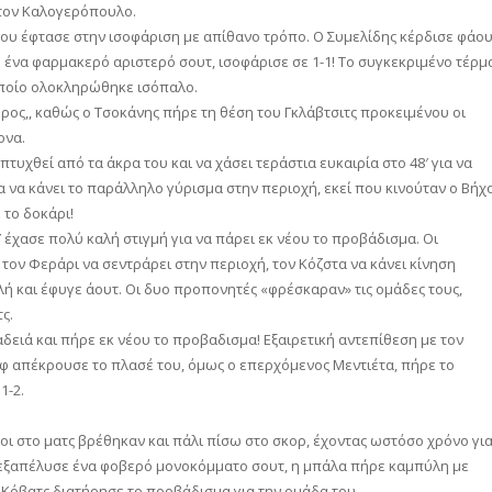
στον Καλογερόπουλο.
υ έφτασε στην ισοφάριση με απίθανο τρόπο. Ο Συμελίδης κέρδισε φάο
με ένα φαρμακερό αριστερό σουτ, ισοφάρισε σε 1-1! Το συγκεκριμένο τέρμ
οποίο ολοκληρώθηκε ισόπαλο.
ρος,, καθώς ο Τσοκάνης πήρε τη θέση του Γκλάβτσιτς προκειμένου οι
ονα.
υχθεί από τα άκρα του και να χάσει τεράστια ευκαιρία στο 48′ για να
α να κάνει το παράλληλο γύρισμα στην περιοχή, εκεί που κινούταν ο Βήχ
 το δοκάρι!
 έχασε πολύ καλή στιγμή για να πάρει εκ νέου το προβάδισμα. Οι
τον Φεράρι να σεντράρει στην περιοχή, τον Κόζστα να κάνει κίνηση
λή και έφυγε άουτ. Οι δυο προπονητές «φρέσκαραν» τις ομάδες τους,
ς.
δειά και πήρε εκ νέου το προβαδισμα! Εξαιρετική αντεπίθεση με τον
ροφ απέκρουσε το πλασέ του, όμως ο επερχόμενος Μεντιέτα, πήρε το
1-2.
ι στο ματς βρέθηκαν και πάλι πίσω στο σκορ, έχοντας ωστόσο χρόνο γι
αϊ εξαπέλυσε ένα φοβερό μονοκόμματο σουτ, η μπάλα πήρε καμπύλη με
 Κόβατς διατήρησε το προβάδισμα για την ομάδα του.