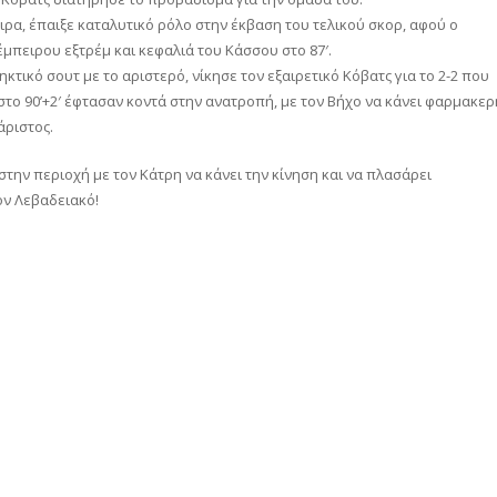
α, έπαιξε καταλυτικό ρόλο στην έκβαση του τελικού σκορ, αφού ο
μπειρου εξτρέμ και κεφαλιά του Κάσσου στο 87′.
τικό σουτ με το αριστερό, νίκησε τον εξαιρετικό Κόβατς για το 2-2 που
στο 90’+2′ έφτασαν κοντά στην ανατροπή, με τον Βήχο να κάνει φαρμακερ
άριστος.
 στην περιοχή με τον Κάτρη να κάνει την κίνηση και να πλασάρει
ον Λεβαδειακό!