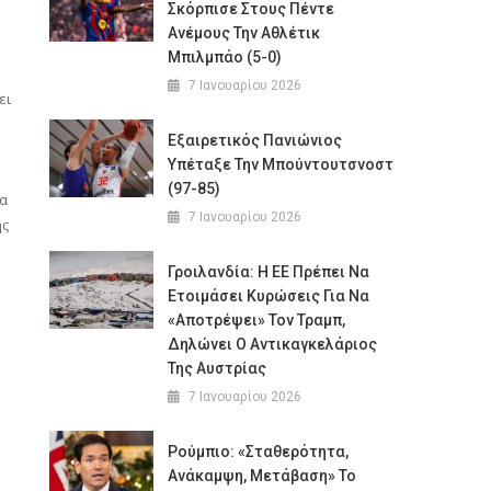
Σκόρπισε Στους Πέντε
Ανέμους Την Αθλέτικ
Μπιλμπάο (5-0)
7 Ιανουαρίου 2026
ει
Εξαιρετικός Πανιώνιος
Υπέταξε Την Μπούντουτσνοστ
(97-85)
να
7 Ιανουαρίου 2026
ης
Γροιλανδία: Η ΕΕ Πρέπει Να
Ετοιμάσει Κυρώσεις Για Να
«αποτρέψει» Τον Τραμπ,
Δηλώνει Ο Αντικαγκελάριος
Της Αυστρίας
7 Ιανουαρίου 2026
Ρούμπιο: «Σταθερότητα,
Ανάκαμψη, Μετάβαση» Το