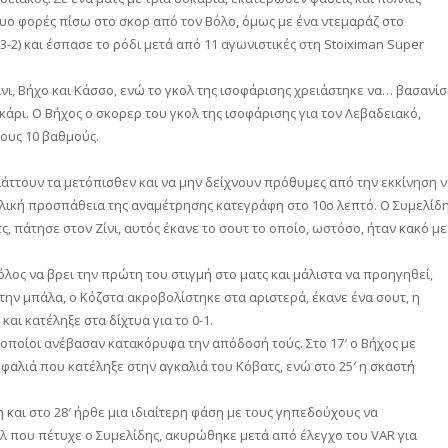
ο φορές πίσω στο σκορ από τον Βόλο, όμως με ένα ντεμαράζ στο
3-2) και έσπασε το ρόδι μετά από 11 αγωνιστικές στη Stoiximan Super
ίνι, Βήχο και Κάσσο, ενώ το γκολ της ισοφάρισης χρειάστηκε να… βασανίσ
κάρι. Ο Βήχος ο σκορερ του γκολ της ισοφάρισης για τον Λεβαδειακό,
τους 10 βαθμούς.
λάττουν τα μετόπισθεν και να μην δείχνουν πρόθυμες από την εκκίνηση 
τελική προσπάθεια της αναμέτρησης κατεγράφη στο 10ο λεπτό. Ο Συμελίδ
 πάτησε στον Ζίνι, αυτός έκανε το σουτ το οποίο, ωστόσο, ήταν κακό με
λος να βρει την πρώτη του στιγμή στο ματς και μάλιστα να προηγηθεί,
ην μπάλα, ο Κόζστα ακροβολίστηκε στα αριστερά, έκανε ένα σουτ, η
αι κατέληξε στα δίχτυα για το 0-1.
οποίοι ανέβασαν κατακόρυφα την απόδοσή τούς. Στο 17′ ο Βήχος με
φαλιά που κατέληξε στην αγκαλιά του Κόβατς, ενώ στο 25′ η σκαστή
και στο 28′ ήρθε μια ιδιαίτερη φάση με τους γηπεδούχους να
λ που πέτυχε ο Συμελίδης, ακυρώθηκε μετά από έλεγχο του VAR για