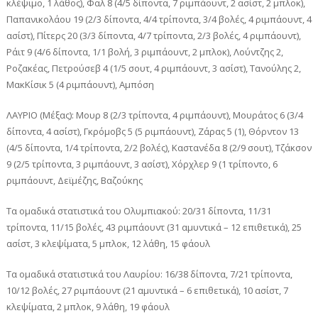
κλέψιμο, 1 λάθος), Φαλ 8 (4/5 δίποντα, 7 ριμπάουντ, 2 ασίστ, 2 μπλοκ),
Παπανικολάου 19 (2/3 δίποντα, 4/4 τρίποντα, 3/4 βολές, 4 ριμπάουντ, 4
ασίστ), Πίτερς 20 (3/3 δίποντα, 4/7 τρίποντα, 2/3 βολές, 4 ριμπάουντ),
Ράιτ 9 (4/6 δίποντα, 1/1 βολή, 3 ριμπάουντ, 2 μπλοκ), Λούντζης 2,
Ροζακέας, Πετρούσεβ 4 (1/5 σουτ, 4 ριμπάουντ, 3 ασίστ), Τανούλης 2,
ΜακΚίσικ 5 (4 ριμπάουντ), Αμπόση
ΛΑΥΡΙΟ (Μέξας): Μουρ 8 (2/3 τρίποντα, 4 ριμπάουντ), Μουράτος 6 (3/4
δίποντα, 4 ασίστ), Γκρόμοβς 5 (5 ριμπάουντ), Ζάρας 5 (1), Θόρντον 13
(4/5 δίποντα, 1/4 τρίποντα, 2/2 βολές), Καστανέδα 8 (2/9 σουτ), Τζάκσον
9 (2/5 τρίποντα, 3 ριμπάουντ, 3 ασίστ), Χόρχλερ 9 (1 τρίποντο, 6
ριμπάουντ, Δεϊμέζης, Βαζούκης
Τα ομαδικά στατιστικά του Ολυμπιακού: 20/31 δίποντα, 11/31
τρίποντα, 11/15 βολές, 43 ριμπάουντ (31 αμυντικά – 12 επιθετικά), 25
ασίστ, 3 κλεψίματα, 5 μπλοκ, 12 λάθη, 15 φάουλ
Τα ομαδικά στατιστικά του Λαυρίου: 16/38 δίποντα, 7/21 τρίποντα,
10/12 βολές, 27 ριμπάουντ (21 αμυντικά – 6 επιθετικά), 10 ασίστ, 7
κλεψίματα, 2 μπλοκ, 9 λάθη, 19 φάουλ