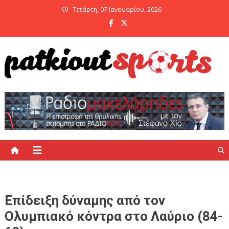
Skip
Τετάρτη, 07 Ιανουαρίου, 2026
to
content
PatKiout Sports
Ό,τι θες να μάθεις στο patkiout – Όλα τα Αθλητικά Νέα
Επίδειξη δύναμης από τον
Ολυμπιακό κόντρα στο Λαύριο (84-