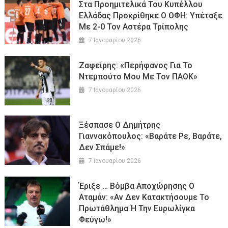
Στα Προημιτελικά Του Κυπέλλου
Ελλάδας Προκρίθηκε Ο ΟΦΗ: Υπέταξε
Με 2-0 Τον Αστέρα Τρίπολης
7 Ιανουαρίου 2026
Ζαφείρης: «Περήφανος Για Το
Ντεμπούτο Μου Με Τον ΠΑΟΚ»
7 Ιανουαρίου 2026
Ξέσπασε Ο Δημήτρης
Γιαννακόπουλος: «Βαράτε Ρε, Βαράτε,
Δεν Σπάμε!»
7 Ιανουαρίου 2026
Έριξε … Βόμβα Αποχώρησης Ο
Αταμάν: «Αν Δεν Κατακτήσουμε Το
Πρωτάθλημα Ή Την Ευρωλίγκα
Φεύγω!»