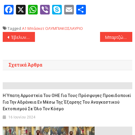
Facebook
X
WhatsApp
Viber
Skype
Email
Μοιραστεί
Tagged
Α1
Μπάσκετ
ΟΛΥΜΠΙΑΚΟΣΛΑΥΡΙΟ
Πλοήγηση
Έβελυν Καζαντζόγλου: Βόλτα στο κέντρο της Αθήνας
Μπαρτζώκας: «Για να κερδίσεις τον οποιονδήποτε αντίπαλο πρέπει να προσπαθήσεις»
άρθρων
Σχετικά Άρθρα
Η Ύπατη Αρμοστεία Του ΟΗΕ Για Τους Πρόσφυγες Προειδοποιεί
Για Την Αδράνεια Εν Μέσω Της Έξαρσης Του Αναγκαστικού
Εκτοπισμού Σε Όλο Τον Κόσμο
16 Ιουνίου 2024