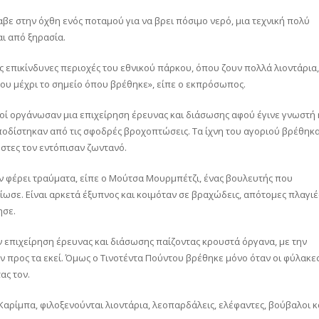
ε στην όχθη ενός ποταμού για να βρει πόσιμο νερό, μια τεχνική πολύ
αι από ξηρασία.
ις επικίνδυνες περιοχές του εθνικού πάρκου, όπου ζουν πολλά λιοντάρια,
ου μέχρι το σημείο όπου βρέθηκε», είπε ο εκπρόσωπος.
κοί οργάνωσαν μια επιχείρηση έρευνας και διάσωσης αφού έγινε γνωστή 
ποδίστηκαν από τις σφοδρές βροχοπτώσεις. Τα ίχνη του αγοριού βρέθηκ
ώστες τον εντόπισαν ζωντανό.
ν φέρει τραύματα, είπε ο Μούτσα Μουρμπέτζι, ένας βουλευτής που
βίωσε. Είναι αρκετά έξυπνος και κοιμόταν σε βραχώδεις, απότομες πλαγιέ
ησε.
 επιχείρηση έρευνας και διάσωσης παίζοντας κρουστά όργανα, με την
αν προς τα εκεί. Όμως ο Τινοτέντα Πούντου βρέθηκε μόνο όταν οι φύλακε
ας τον.
αρίμπα, φιλοξενούνται λιοντάρια, λεοπαρδάλεις, ελέφαντες, βούβαλοι κ