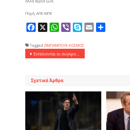
άλλα άγρια ζώα.
Πηγή: ΑΠΕ-ΜΠΕ
Facebook
X
WhatsApp
Viber
Skype
Email
Μοιρ
Tagged
ΖΙΜΠΑΜΠΟΥΕ
ΚΟΣΜΟΣ
Πλοήγηση
Εντείνονται οι συγκρούσεις μεταξύ Κούρδων και φιλοτουρκικών πολιτοφυλακών στη Συρία
άρθρων
Σχετικά Άρθρα