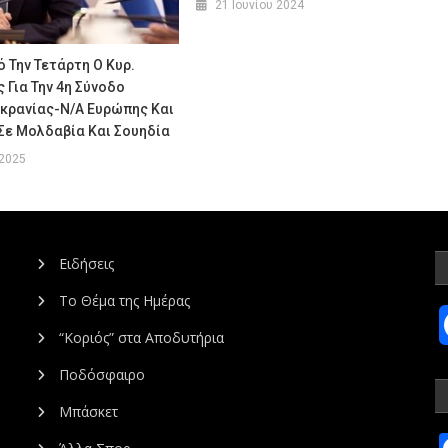
21 Ιουνίου 2024
 Την Τετάρτη Ο Κυρ.
Για Την 4η Σύνοδο
κρανίας-Ν/Α Ευρώπης Και
Σε Μολδαβία Και Σουηδία
 2025
Ειδήσεις
Το Θέμα της Ημέρας
“Κοριός” στα Αποδυτήρια
Ποδόσφαιρο
Μπάσκετ