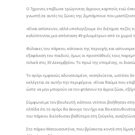
Ο 7χρονος επιβίωσε τρώγοντας άγριους καρπούς ενώ έσκαβ
γνωστή σε αυτές τις ζώνες της Ζιμπάμπουε που μαστίζοντ
«Είναι απίστευτο, αλλά υπολογίζουμε ότι διέσχισε πεζός τ
καλύπτοντας μια απόσταση 49 χιλιομέτρων από το χωριό τ
Φύλακες του πάρκου, κάτοικοι της περιοχής και αστυνομι
εξαφάνιση του παιδιού, όμως οι προσπάθειές τους παρεμ
τελικά στις 30 Δεκεμβρίου. Το πρωί της επομένης, οι διασ
Το αγόρι εμφανώς αδυνατισμένο, νοσηλεύεται, ωστόσο δε
εκλέγεται σε αυτήν την περιφέρεια. «Είναι θαύμα που επι
ώστε να μην μπορούν να τον φτάσουν τα άγρια ζώα», εξήγ
Σύμφωνα με τον βουλευτή, κάποιοι ντόπιοι βοήθησαν στην
ελπίδα ότι το αγόρι θα άκουγε τον ήχο και θα κατευθυνότ
του πάρκου διείσδυσαν βαθύτερα στη ζούγκλα, αναζητώντ
Στο πάρκο Ματουσαντόνα, που βρίσκεται κοντά στη λίμνη Κ