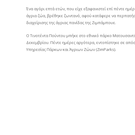
Ένα αγόρι επτά ετών, που είχε εξαφανιστεί επί πέντε ημέρ
άγρια ζώα, βρέθηκε ζωντανό, αφού κατάφερε να περπατήσ
διαχείρισης της άγριας πανίδας της Ζιμπάμπουε.
Ο Τινοτέντα Πούντου μπήκε στο εθνικό πάρκο Ματουσαντόν
Δεκεμβρίου. Πέντε ημέρες αργότερα, εντοπίστηκε σε από
Υπηρεσίας Πάρκων και Άγριων Ζώων (ZimParks).