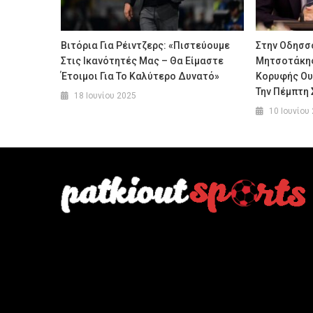
Βιτόρια Για Ρέιντζερς: «Πιστεύουμε
Στην Οδησσό
Στις Ικανότητές Μας – Θα Είμαστε
Μητσοτάκης 
Έτοιμοι Για Το Καλύτερο Δυνατό»
Κορυφής Ου
Την Πέμπτη 
18 Ιουνίου 2025
10 Ιουνίου