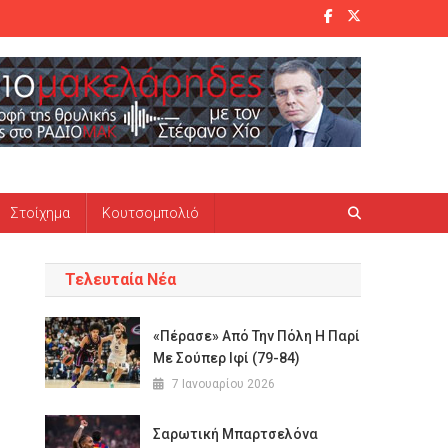
Στοίχημα
Κουτσομπολιό
Τελευταία Νέα
«Πέρασε» Από Την Πόλη Η Παρί
Με Σούπερ Ιφί (79-84)
7 Ιανουαρίου 2026
Σαρωτική Μπαρτσελόνα