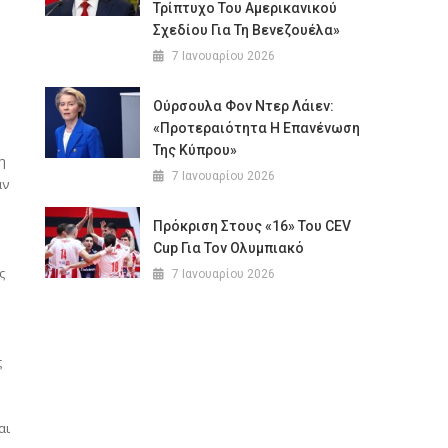
Τρίπτυχο Του Αμερικανικού
Σχεδίου Για Τη Βενεζουέλα»
7 Ιανουαρίου 2026
Ούρσουλα Φον Ντερ Λάιεν:
«Προτεραιότητα Η Επανένωση
Της Κύπρου»
η
7 Ιανουαρίου 2026
αν
Πρόκριση Στους «16» Του CEV
Cup Για Τον Ολυμπιακό
ς
7 Ιανουαρίου 2026
ς
αι