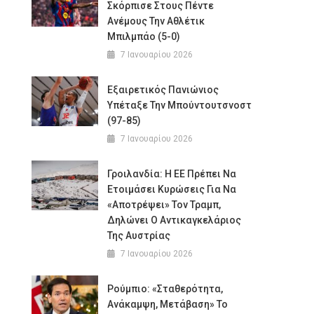
Σκόρπισε Στους Πέντε
Ανέμους Την Αθλέτικ
Μπιλμπάο (5-0)
7 Ιανουαρίου 2026
Εξαιρετικός Πανιώνιος
Υπέταξε Την Μπούντουτσνοστ
(97-85)
7 Ιανουαρίου 2026
Γροιλανδία: Η ΕΕ Πρέπει Να
Ετοιμάσει Κυρώσεις Για Να
«αποτρέψει» Τον Τραμπ,
Δηλώνει Ο Αντικαγκελάριος
Της Αυστρίας
7 Ιανουαρίου 2026
Ρούμπιο: «Σταθερότητα,
Ανάκαμψη, Μετάβαση» Το