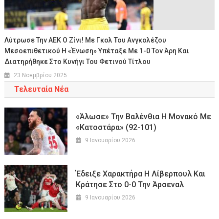
Λύτρωσε Την ΑΕΚ Ο Ζίνι! Με Γκολ Του Ανγκολέζου
Μεσοεπιθετικού Η «Ένωση» Υπέταξε Με 1-0 Τον Άρη Και
Διατηρήθηκε Στο Κυνήγι Του Φετινού Τίτλου
23 Νοεμβρίου 2025
Τελευταία Νέα
«Άλωσε» Την Βαλένθια Η Μονακό Με
«κατοστάρα» (92-101)
9 Ιανουαρίου 2026
Έδειξε Χαρακτήρα Η Λίβερπουλ Και
Κράτησε Στο 0-0 Την Άρσεναλ
9 Ιανουαρίου 2026