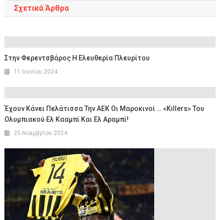
Σχετικά Άρθρα
Στην Φερεντσβάρος Η Ελευθερία Πλευρίτου
11 Ιουνίου 2024
Έχουν Κάνει Πελάτισσα Την ΑΕΚ Οι Μαροκινοί … «killers» Του
Ολυμπιακού Ελ Κααμπί Και Ελ Αραμπί!
25 Νοεμβρίου 2024