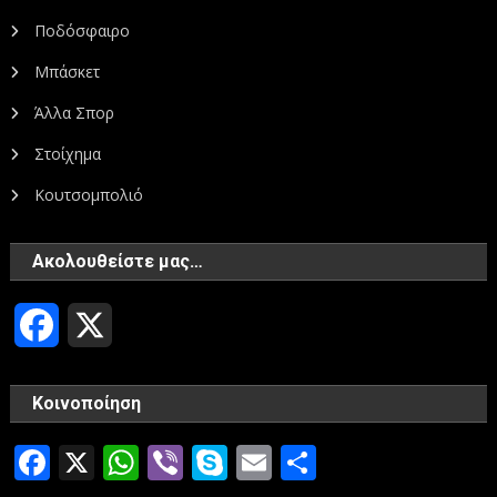
Ποδόσφαιρο
Μπάσκετ
Άλλα Σπορ
Στοίχημα
Κουτσομπολιό
Ακολουθείστε μας…
Facebook
X
Κοινοποίηση
Facebook
X
WhatsApp
Viber
Skype
Email
Μοιραστεί