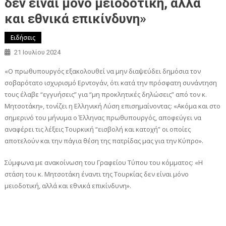
δεν είναι μόνο μειοδοτική, αλλά
και εθνικά επικίνδυνη»
Ειδήσεις
21 Ιουλίου 2024
«Ο πρωθυπουργός εξακολουθεί να μην διαψεύδει δημόσια τον
σοβαρότατο ισχυρισμό Ερντογάν, ότι κατά την πρόσφατη συνάντηση
τους έλαβε “εγγυήσεις” για “μη προκλητικές δηλώσεις” από τον κ.
Μητσοτάκη», τονίζει η Ελληνική Λύση επισημαίνοντας: «Ακόμα και στο
σημερινό του μήνυμα ο Έλληνας πρωθυπουργός, αποφεύγει να
αναφέρει τις λέξεις Τουρκική “εισβολή και κατοχή” οι οποίες
αποτελούν και την πάγια θέση της πατρίδας μας για την Κύπρο».
Σύμφωνα με ανακοίνωση του Γραφείου Τύπου του κόμματος: «Η
στάση του κ. Μητσοτάκη έναντι της Τουρκίας δεν είναι μόνο
μειοδοτική, αλλά και εθνικά επικίνδυνη».