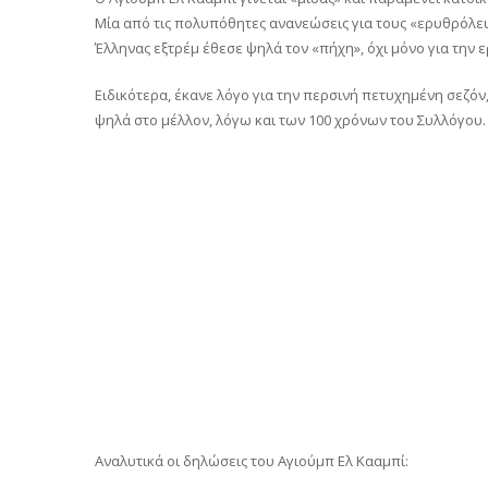
Μία από τις πολυπόθητες ανανεώσεις για τους «ερυθρόλευκ
Έλληνας εξτρέμ έθεσε ψηλά τον «πήχη», όχι μόνο για την ε
Ειδικότερα, έκανε λόγο για την περσινή πετυχημένη σεζό
ψηλά στο μέλλον, λόγω και των 100 χρόνων του Συλλόγου.
Αναλυτικά οι δηλώσεις του Αγιούμπ Ελ Κααμπί: