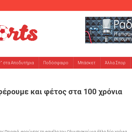
ς” στα Αποδυτήρια
Ποδόσφαιρο
Μπάσκετ
Άλλα Σπορ
φέρουμε και φέτος στα 100 χρόνια
κος Πειραιά, φορώντας τη φανέλα του Ολυμπιακού για άλλα δύο χρόνια.