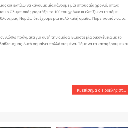
 μας και ελπίζω να κάνουμε μία κάνουμε μία σπουδαία χρονιά, όπως
ου ο Ολυμπιακός γιορτάζει τα 100 του χρόνια κι ελπίζω να τα πάμε
λάθλους μας. Νομίζω ότι έχουμε μία πολύ καλή ομάδα. Πάμε, λοιπόν να τα
τσι νιώθω πράγματα για αυτή την ομάδα. Είμαστε μία οικογένεια με το
φιλάθλους μας. Αυτό σημαίνει πολλά για μένα. Πάμε να τα καταφέρουμε και
αστείτε
Κι επίσημα ο Ηρακλής στα χέρια του Μονεμβασιώτη