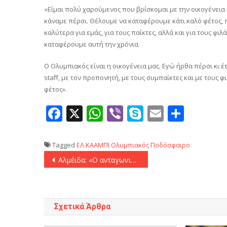
«Είμαι πολύ χαρούμενος που βρίσκομαι με την οικογένεια
κάναμε πέρσι. Θέλουμε να καταφέρουμε κάτι καλό φέτος, π
καλύτερα για εμάς, για τους παίκτες, αλλά και για τους φι
καταφέρουμε αυτή την χρόνια.
Ο Ολυμπιακός είναι η οικογένεια μας. Εγώ ήρθα πέρσι κι έ
staff, με τον προπονητή, με τους συμπαίκτες και με τους 
φέτος».
Facebook
X
WhatsApp
Viber
Skype
Email
Μοιρ
Tagged
ΕΛ ΚΑΑΜΠΙ
Ολυμπιακός
Ποδόσφαιρο
Πλοήγηση
Αλμέιδα: «Ο ανταγωνισμός θα βοηθήσει την ομάδα να δυναμώσει»
άρθρων
Σχετικά Άρθρα