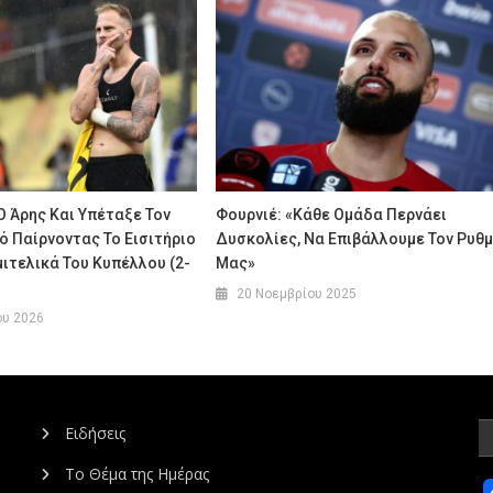
 Άρης Και Υπέταξε Τον
Φουρνιέ: «Κάθε Ομάδα Περνάει
 Παίρνοντας Το Εισιτήριο
Δυσκολίες, Να Επιβάλλουμε Τον Ρυθ
μιτελικά Του Κυπέλλου (2-
Μας»
20 Νοεμβρίου 2025
ου 2026
Ειδήσεις
Το Θέμα της Ημέρας