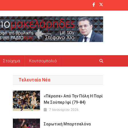
Στοίχημα
Κουτσομπολιό
Τελευταία Νέα
«Πέρασε» Από Την Πόλη Η Παρί
Με Σούπερ Ιφί (79-84)
7 Ιανουαρίου 2026
Σαρωτική Μπαρτσελόνα