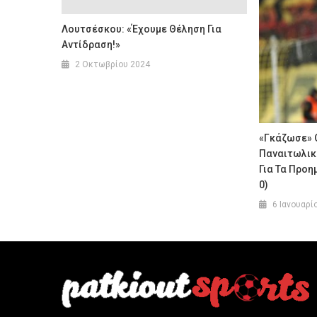
Λουτσέσκου: «Έχουμε Θέληση Για
Αντίδραση!»
2 Οκτωβρίου 2024
«Γκάζωσε» Ο
Παναιτωλικό
Για Τα Προη
0)
6 Ιανουαρί