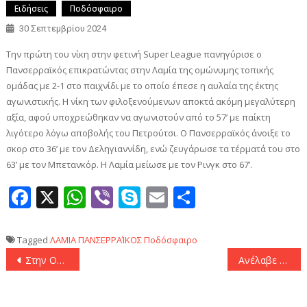
Ειδήσεις
Ποδόσφαιρο
30 Σεπτεμβρίου 2024
Την πρώτη του νίκη στην φετινή Super League πανηγύρισε ο
Πανσερραϊκός επικρατώντας στην Λαμία της ομώνυμης τοπικής
ομάδας με 2-1 στο παιχνίδι με το οποίο έπεσε η αυλαία της έκτης
αγωνιστικής. Η νίκη των φιλοξενούμενων αποκτά ακόμη μεγαλύτερη
αξία, αφού υποχρεώθηκαν να αγωνιστούν από το 57’ με παίκτη
λιγότερο λόγω αποβολής του Πετρούτσι. Ο Πανσερραϊκός άνοιξε το
σκορ στο 36’ με τον Δεληγιαννίδη, ενώ ζευγάρωσε τα τέρματά του στο
63’ με τον Μπετανκόρ. Η Λαμία μείωσε με τον Ρινγκ στο 67’.
Facebook
X
WhatsApp
Viber
Skype
Email
Μοιραστεί
Tagged
ΛΑΜΙΑ
ΠΑΝΣΕΡΡΑΊΚΟΣ
Ποδόσφαιρο
Πλοήγηση
Στην Ομόνοια ο Στέφαν Γιόβετιτς
Ανέλαβε την Εθνική Λιθουανίας ο Κουρτινάιτις
άρθρων