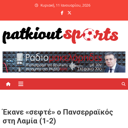
Skip
Κυριακή, 11 Ιανουαρίου, 2026
to
content
PatKiout Sports
Ό,τι θες να μάθεις στο patkiout – Όλα τα Αθλητικά Νέα
Έκανε «σεφτέ» ο Πανσερραϊκός
στη Λαμία (1-2)