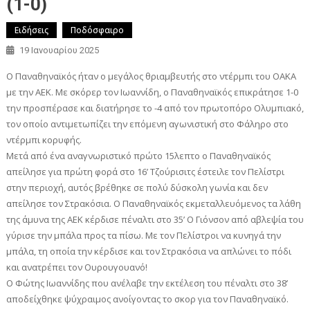
(1-0)
Ειδήσεις
Ποδόσφαιρο
19 Ιανουαρίου 2025
Ο Παναθηναϊκός ήταν ο μεγάλος θριαμβευτής στο ντέρμπι του ΟΑΚΑ
με την ΑΕΚ. Με σκόρερ τον Ιωαννίδη, ο Παναθηναϊκός επικράτησε 1-0
την προσπέρασε και διατήρησε το -4 από τον πρωτοπόρο Ολυμπιακό,
τον οποίο αντιμετωπίζει την επόμενη αγωνιστική στο Φάληρο στο
ντέρμπι κορυφής.
Μετά από ένα αναγνωριστικό πρώτο 15λεπτο ο Παναθηναϊκός
απείλησε για πρώτη φορά στο 16’ Τζούρισιτς έστειλε τον Πελίστρι
στην περιοχή, αυτός βρέθηκε σε πολύ δύσκολη γωνία και δεν
απείλησε τον Στρακόσια. Ο Παναθηναϊκός εκμεταλλευόμενος τα λάθη
της άμυνα της ΑΕΚ κέρδισε πέναλτι στο 35’ Ο Γιόνσον από αβλεψία του
γύρισε την μπάλα προς τα πίσω. Με τον Πελίστροι να κυνηγά την
μπάλα, τη οποία την κέρδισε και τον Στρακόσια να απλώνει το πόδι
και ανατρέπει τον Ουρουγουανό!
Ο Φώτης Ιωαννίδης που ανέλαβε την εκτέλεση του πέναλτι στο 38’
αποδείχθηκε ψύχραιμος ανοίγοντας το σκορ για τον Παναθηναϊκό.