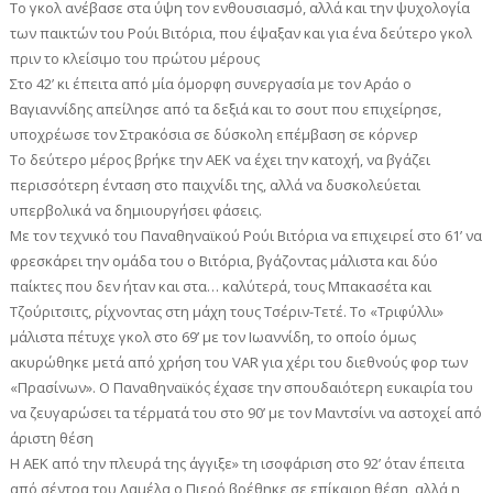
Το γκολ ανέβασε στα ύψη τον ενθουσιασμό, αλλά και την ψυχολογία
των παικτών του Ρούι Βιτόρια, που έψαξαν και για ένα δεύτερο γκολ
πριν το κλείσιμο του πρώτου μέρους
Στο 42’ κι έπειτα από μία όμορφη συνεργασία με τον Αράο ο
Βαγιαννίδης απείλησε από τα δεξιά και το σουτ που επιχείρησε,
υποχρέωσε τον Στρακόσια σε δύσκολη επέμβαση σε κόρνερ
Το δεύτερο μέρος βρήκε την ΑΕΚ να έχει την κατοχή, να βγάζει
περισσότερη ένταση στο παιχνίδι της, αλλά να δυσκολεύεται
υπερβολικά να δημιουργήσει φάσεις.
Με τον τεχνικό του Παναθηναϊκού Ρούι Βιτόρια να επιχειρεί στο 61’ να
φρεσκάρει την ομάδα του ο Βιτόρια, βγάζοντας μάλιστα και δύο
παίκτες που δεν ήταν και στα… καλύτερά, τους Μπακασέτα και
Τζούριτσιτς, ρίχνοντας στη μάχη τους Τσέριν-Τετέ. Το «Τριφύλλι»
μάλιστα πέτυχε γκολ στο 69’ με τον Ιωαννίδη, το οποίο όμως
ακυρώθηκε μετά από χρήση του VAR για χέρι του διεθνούς φορ των
«Πρασίνων». O Παναθηναϊκός έχασε την σπουδαιότερη ευκαιρία του
να ζευγαρώσει τα τέρματά του στο 90’ με τον Μαντσίνι να αστοχεί από
άριστη θέση
Η ΑΕΚ από την πλευρά της άγγιξε» τη ισοφάριση στο 92’ όταν έπειτα
από σέντρα του Λαμέλα ο Πιερό βρέθηκε σε επίκαιρη θέση, αλλά η