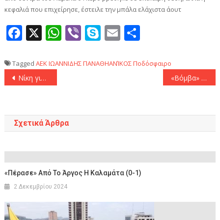
κεφαλιά που επιχείρησε, έστειλε την μπάλα ελάχιστα άουτ
Facebook
X
WhatsApp
Viber
Skype
Email
Μοιραστεί
Tagged
AEK
ΙΩΑΝΝΙΔΗΣ
ΠΑΝΑΘΗΑΝΊΚΟΣ
Ποδόσφαιρο
Πλοήγηση
Νίκη για την «Φενέρ» πριν επισκεφτεί το ΣΕΦ (95-81)
«Βόμβα» από Αλμέιδα: «Μένει μία συζήτηση με τον Ηλιόπουλο που θα καθορίσει το μέλλον μου στην ΑΕΚ»!
άρθρων
Σχετικά Άρθρα
«Πέρασε» Από Το Άργος Η Καλαμάτα (0-1)
2 Δεκεμβρίου 2024