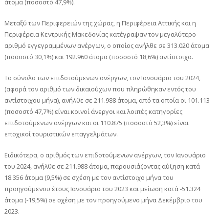
άτομα (ποσοστό 47,9%).
Μεταξύ των Περιφερειών της χώρας, η Περιφέρεια Αττικής και η
Περιφέρεια Κεντρικής Μακεδονίας κατέγραψαν τον μεγαλύτερο
αριθμό εγγεγραμμένων ανέργων, ο οποίος ανήλθε σε 313.020 άτομα
(ποσοστό 30,1%) και 192.960 άτομα (ποσοστό 18,6%) αντίστοιχα.
Το σύνολο των επιδοτούμενων ανέργων, τον Ιανουάριο του 2024,
(αφορά τον αριθμό των δικαιούχων που πληρώθηκαν εντός του
αντίστοιχου μήνα), ανήλθε σε 211.988 άτομα, από τα οποία οι 101.113
(ποσοστό 47,7%) είναι κοινοί άνεργοι και λοιπές κατηγορίες
επιδοτούμενων ανέργων και οι 110.875 (ποσοστό 52,3%) είναι
εποχικοί τουριστικών επαγγελμάτων.
Ειδικότερα, ο αριθμός των επιδοτούμενων ανέργων, τον Ιανουάριο
του 2024, ανήλθε σε 211.988 άτομα, παρουσιάζοντας αύξηση κατά
18.356 άτομα (9,5%) σε σχέση με τον αντίστοιχο μήνα του
προηγούμενου έτους Ιανουάριο του 2023 και μείωση κατά -51.324
άτομα (-19,5%) σε σχέση με τον προηγούμενο μήνα Δεκέμβριο του
2023.