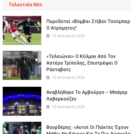
Τελευταία Νέα
Πυροδοτεί «βόμβα» Στίβεν Τσούμπερ
Ο Ατρόμητος!
13 Ιανουαρίου 2026
«Τελειώνει» Ο Κόλμαν Από Τον
Αστέρα Τρίπολης, Επιστρέφει Ο
Ράσταβατς
13 Ιανουαρίου 2026
Αναβλήθηκε Το Αμβούργο – Μπάγερ
Λεβερκούζεν
13 Ιανουαρίου 2026
Βουρδέρης: «Αυτοί Οι Παίκτες Έχουν
Μάθει Να Κάνουν Και Τα Πιο Δύσκολα