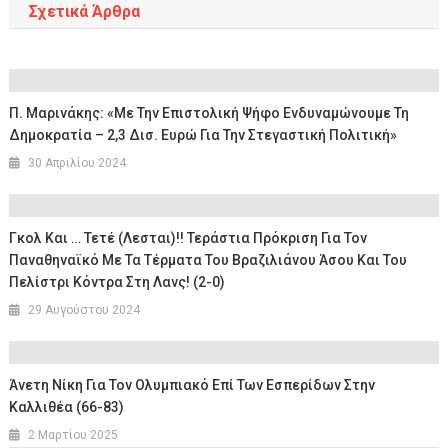
Σχετικά Άρθρα
Π. Μαρινάκης: «Με Την Επιστολική Ψήφο Ενδυναμώνουμε Τη
Δημοκρατία – 2,3 Δισ. Ευρώ Για Την Στεγαστική Πολιτική»
30 Απριλίου 2024
Γκολ Και … Τετέ (λεσται)!! Τεράστια Πρόκριση Για Τον
Παναθηναϊκό Με Τα Τέρματα Του Βραζιλιάνου Άσου Και Του
Πελίστρι Κόντρα Στη Λανς! (2-0)
29 Αυγούστου 2024
Άνετη Νίκη Για Τον Ολυμπιακό Επί Των Εσπερίδων Στην
Καλλιθέα (66-83)
2 Μαρτίου 2025