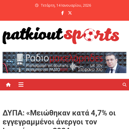
Skip
Τετάρτη, 14 Ιανουαρίου, 2026
to
content
PatKiout Sports
Ό,τι θες να μάθεις στο patkiout – Όλα τα Αθλητικά Νέα
ΔΥΠΑ: «Μειώθηκαν κατά 4,7% οι
εγγεγραμμένοι άνεργοι τον