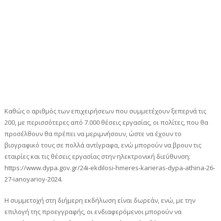
Καθώς ο αριθμός των επιχειρήσεων που συμμετέχουν ξεπερνά τις
200, με περισσότερες από 7.000 θέσεις εργασίας, οι πολίτες, που θα
προσέλθουν θα πρέπει να μεριμνήσουν, ώστε να έχουν το
βιογραφικό τους σε πολλά αντίγραφα, ενώ μπορούν να βρουν τις
εταιρίες και τις θέσεις εργασίας στην ηλεκτρονική διεύθυνση:
https://www.dypa.gov.gr/24i-ekdilosi-hmeres-karieras-dypa-athina-26-
27-ianoyarioy-2024.
Η συμμετοχή στη διήμερη εκδήλωση είναι δωρεάν, ενώ, με την
επιλογή της προεγγραφής, οι ενδιαφερόμενοι μπορούν να