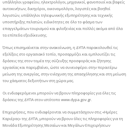
υπάλληλοι γραφείου, ηλεκτρολόγοι, μηχανικοί, φανοποιοί και βαφείς
αυτοκινήτων, δικηγόροι, οικονομολόγοι, λογιστές και βοηθοί
λογιστών, υπάλληλοι τηλεφωνικής εξυπηρέτησης και τεχνικής
υποστήριξης πελατών, ειδικότητες σε όλο το φάσμα των
επαγγελμάτων τουρισμού και φιλοξενίας και πολλές ακόμα από όλα
τα επίπεδα εξειδίκευσης.
Όπως επισημαίνεται στην ανακοίνωση, η ΔΥΠΑ παρακολουθεί τις
εξελίξεις στο εργασιακό τοπίο, προσαρμόζει και εμπλουτίζει τις
δράσεις της στον τομέα της σύζευξης προσφοράς και ζήτησης
εργασίας και παρεμβαίνει, ώστε να συνεισφέρει στην περαιτέρω
μείωση της ανεργίας, στην ενίσχυση της απασχόλησης και στη μείωση
του χάσματος δεξιοτήτων στη χώρα μας.
Οι ενδιαφερόμενοι μπορούν να βρουν πληροφορίες για όλες τις
δράσεις της ΔΥΠΑ στον ιστότοπο www.dypa.gov.gr.
Επιχειρήσεις, που ενδιαφέρονται να συμμετάσχουν στις «Ημέρες
Καριέρας» της ΔΥΠΑ, μπορούν να βρουν όλες τις πληροφορίες για τη
Μονάδα Εξυπηρέτησης Μεσαίων και Μεγάλων Επιχειρήσεων