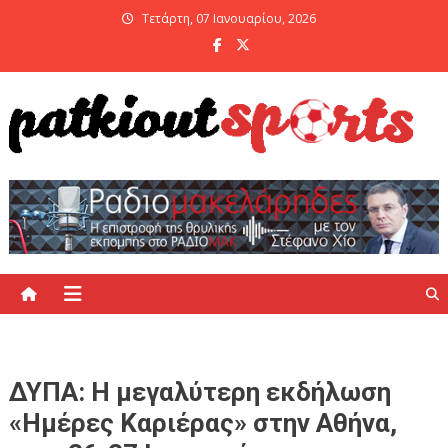
Skip
Τετάρτη, 07 Ιανουαρίου, 2026
to
content
PatKiout Sports
Ό,τι θες να μάθεις στο patkiout – Όλα τα Αθλητικά Νέα
ΔΥΠΑ: Η μεγαλύτερη εκδήλωση
«Ημέρες Καριέρας» στην Αθήνα,