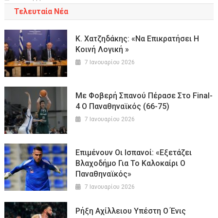
Τελευταία Νέα
Κ. Χατζηδάκης: «Να Επικρατήσει Η
Κοινή Λογική »
7 Ιανουαρίου 2026
Με Φοβερή Σπανού Πέρασε Στο Final-
4 Ο Παναθηναϊκός (66-75)
7 Ιανουαρίου 2026
Επιμένουν Οι Ισπανοί: «Εξετάζει
Βλαχοδήμο Για Το Καλοκαίρι Ο
Παναθηναϊκός»
7 Ιανουαρίου 2026
Ρήξη Αχίλλειου Υπέστη Ο Ένις