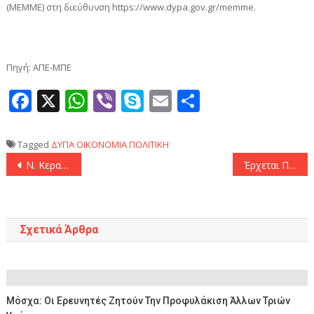
(ΜΕΜΜΕ) στη διεύθυνση https://www.dypa.gov.gr/memme.
Πηγή: ΑΠΕ-ΜΠΕ
Facebook
X
WhatsApp
Viber
Skype
Email
Μοιραστεί
Tagged
ΔΥΠΑ
ΟΙΚΟΝΟΜΙΑ
ΠΟΛΙΤΙΚΗ
Πλοήγηση
Ν. Κεραμέως: «Για πρώτη φορά στην ιστορία του ελληνικού κράτους, γίνεται νόμος η επιστολική ψήφος»
Έρχεται Παρασκευή ο Γιόνι Ότο για τον ΠΑΟΚ
άρθρων
Σχετικά Άρθρα
Μόσχα: Οι Ερευνητές Ζητούν Την Προφυλάκιση Άλλων Τριών