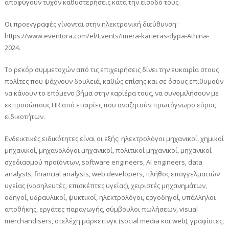
αποφύγουν τυχόν καθυστερήσεις κατά την είσοδό τους.
Οι προεγγραφές γίνονται στην ηλεκτρονική διεύθυνση:
https://www.eventora.com/el/Events/imera-karieras-dypa-Athina-
2024.
Το ρεκόρ συμμετοχών από τις επιχειρήσεις δίνει την ευκαιρία στους
πολίτες που ψάχνουν δουλειά, καθώς επίσης και σε όσους επιθυμούν
να κάνουν το επόμενο βήμα στην καριέρα τους, να συνομιλήσουν με
εκπροσώπους HR από εταιρίες που αναζητούν πρωτόγνωρο εύρος
ειδικοτήτων.
Ενδεικτικές ειδικότητες είναι οι εξής: ηλεκτρολόγοι μηχανικοί, χημικοί
μηχανικοί, μηχανολόγοι μηχανικοί, πολιτικοί μηχανικοί, μηχανικοί
σχεδιασμού προϊόντων, software engineers, AI engineers, data
analysts, financial analysts, web developers, πλήθος επαγγελματιών
υγείας (νοσηλευτές, επισκέπτες υγείας), χειριστές μηχανημάτων,
οδηγοί, υδραυλικοί, ψυκτικοί, ηλεκτρολόγοι, εργοδηγοί, υπάλληλοι
αποθήκης, εργάτες παραγωγής, σύμβουλοι πωλήσεων, visual
merchandisers, στελέχη μάρκετινγκ (social media και web), γραφίστες,