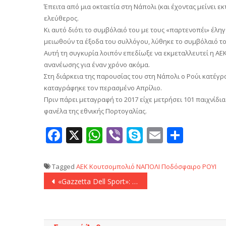
Έπειτα από μια οκταετία στη Νάπολι (και έχοντας μείνει ε
ελεύθερος.
Κι αυτό διότι το συμβόλαιό του με τους «παρτενοπέι» έληγ
μειωθούν τα έξοδα του συλλόγου, λύθηκε το συμβόλαιό του
Αυτή τη συγκυρία λοιπόν επεδίωξε να εκμεταλλευτεί η ΑΕΚ
ανανέωσης για έναν χρόνο ακόμα.
Στη διάρκεια της παρουσίας του στη Νάπολι ο Ρούι κατέγραψ
καταγράφηκε τον περασμένο Απρίλιο.
Πριν πάρει μεταγραφή το 2017 είχε μετρήσει 101 παιχνίδια
φανέλα της εθνικής Πορτογαλίας.
Facebook
X
WhatsApp
Viber
Skype
Email
Μοιρ
Tagged
AEK
Κουτσομπολιό
ΝΑΠΟΛΙ
Ποδόσφαιρο
ΡΟΥΙ
Πλοήγηση
«Gazzetta Dell Sport»: «Ο Ολυμπιακός και τρεις ιταλικές ομάδες για Ινσίνιε»
άρθρων