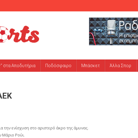
ς” στα Αποδυτήρια
Ποδόσφαιρο
Μπάσκετ
Άλλα Σπορ
 ΑΕΚ
α την ενίσχυση στο αριστερό άκρο της άμυνας.
 Μάριο Ρούι.