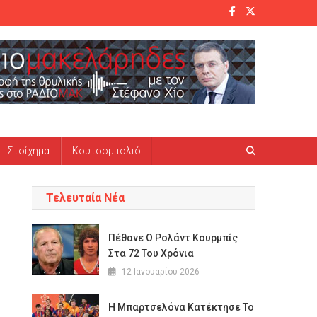
Στοίχημα
Κουτσομπολιό
Τελευταία Νέα
Πέθανε Ο Ρολάντ Κουρμπίς
Στα 72 Του Χρόνια
12 Ιανουαρίου 2026
Η Μπαρτσελόνα Κατέκτησε Το