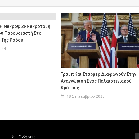
 Η Νεκροψία-Νεκροτομή
ού Παρουσιαστή Στο
 Της Ρόδου
2024
Τραμπ Και Στάρμερ Διαφωνούν Στην
Αναγνώριση Ενός Παλαιστινιακού
Κράτους
18 Σεπτεμβρίου 2025
Ειδήσεις