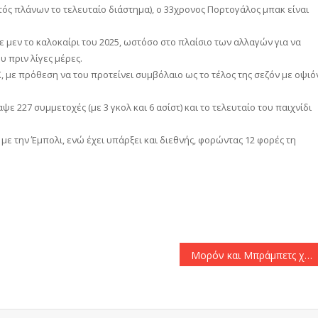
κτός πλάνων το τελευταίο διάστημα), ο 33χρονος Πορτογάλος μπακ είναι
ε μεν το καλοκαίρι του 2025, ωστόσο στο πλαίσιο των αλλαγών για να
 πριν λίγες μέρες.
, με πρόθεση να του προτείνει συμβόλαιο ως το τέλος της σεζόν με οψιό
ε 227 συμμετοχές (με 3 γκολ και 6 ασίστ) και το τελευταίο του παιχνίδι
 με την Έμπολι, ενώ έχει υπάρξει και διεθνής, φορώντας 12 φορές τη
αστείτε
Μορόν και Μπράμπετς χάνουν το Athens Kallithea – Άρης