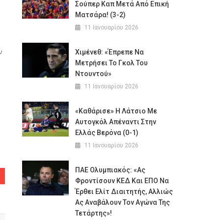
Σούπερ Καπ Μετά Από Επική
Ματσάρα! (3-2)
11 Ιανουαρίου 2026
ν
Χιμένεθ: «Έπρεπε Να
Μετρήσει Το Γκολ Του
Ντουντού»
11 Ιανουαρίου 2026
«Καθάρισε» Η Λάτσιο Με
Αυτογκόλ Απέναντι Στην
Ελλάς Βερόνα (0-1)
11 Ιανουαρίου 2026
ΠΑΕ Ολυμπιακός: «Ας
Φροντίσουν ΚΕΔ Και ΕΠΟ Να
Έρθει Ελίτ Διαιτητής, Αλλιώς
Ας Αναβάλουν Τον Αγώνα Της
Τετάρτης»!