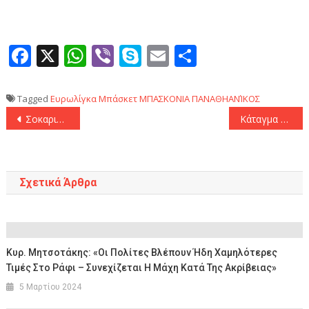
Facebook
X
WhatsApp
Viber
Skype
Email
Μοιραστεί
Tagged
Ευρωλίγκα
Μπάσκετ
ΜΠΑΣΚΟΝΙΑ
ΠΑΝΑΘΗΑΝΊΚΟΣ
Πλοήγηση
Σοκαριστικός ο τραυματισμός του Λεσόρ, «πάγωσε» το ΟΑΚΑ! Έφυγε κατευθείαν για εξετάσεις ο άτυχος Γάλλος σέντερ του Παναθηναϊκού!
Κάταγμα περόνης η πρώτη εκτίμηση για τον τραυματισμό του Ματίας Λεσόρ
άρθρων
Σχετικά Άρθρα
Κυρ. Μητσοτάκης: «Οι Πολίτες Βλέπουν Ήδη Χαμηλότερες
Τιμές Στο Ράφι – Συνεχίζεται Η Μάχη Κατά Της Ακρίβειας»
5 Μαρτίου 2024