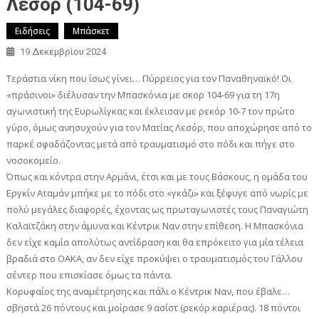
Λεσόρ (104-69)
Ειδήσεις
Μπάσκετ
19 Δεκεμβρίου 2024
Τεράστια νίκη που ίσως γίνει… Πύρρειος για τον Παναθηναϊκό! Οι
«πράσινοι» διέλυσαν την Μπασκόνια με σκορ 104-69 για τη 17η
αγωνιστική της Ευρωλίγκας και έκλεισαν με ρεκόρ 10-7 τον πρώτο
γύρο, όμως ανησυχούν για τον Ματίας Λεσόρ, που αποχώρησε από το
παρκέ σφαδάζοντας μετά από τραυματισμό στο πόδι και πήγε στο
νοσοκομείο.
Όπως και κόντρα στην Αρμάνι, έτσι και με τους Βάσκους, η ομάδα του
Εργκίν Αταμάν μπήκε με το πόδι στο «γκάζι» και ξέφυγε από νωρίς με
πολύ μεγάλες διαφορές, έχοντας ως πρωταγωνιστές τους Παναγιώτη
Καλαϊτζάκη στην άμυνα και Κέντρικ Ναν στην επίθεση. Η Μπασκόνια
δεν είχε καμία απολύτως αντίδραση και θα επρόκειτο για μία τέλεια
βραδιά στο ΟΑΚΑ, αν δεν είχε προκύψει ο τραυματισμός του Γάλλου
σέντερ που επισκίασε όμως τα πάντα.
Κορυφαίος της αναμέτρησης και πάλι ο Κέντρικ Ναν, που έβαλε…
σβηστά 26 πόντους και μοίρασε 9 ασίστ (ρεκόρ καριέρας). 18 πόντοι