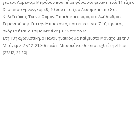
για τον Λορέντζο Μπράουν που πήρε φόρα στο φινάλε, ενώ 11 είχε ο
Χουάντσο Ερνανγκόμεθ, 10 όσο έπαιξε ο Λεσόρ και από 8 οι
Καλαϊτζάκης, Τσεντί Οσμάν. Έπαιξε και σκόραρε ο Αλέξανδρος
Σαμοντούροφ. Για την Μπασκόνια, που έπεσε στο 7-10, πρώτος
σκόρερ ήταν ο Τσίμα Μονέκε με 16 πόντους.
Στη 18η αγωνιστική, ο Παναθηναϊκός θα παίξει στο Μόναχο με την
Μπάγερν (27/12, 21:30), ενώ η Μπασκόνια θα υποδεχθεί την Παρί
(27/12, 21:30).