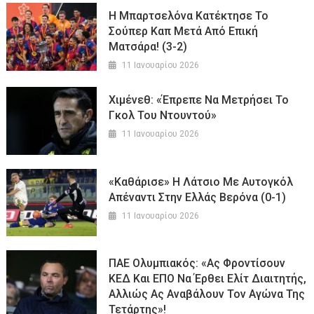
Η Μπαρτσελόνα Κατέκτησε Το
Σούπερ Καπ Μετά Από Επική
Ματσάρα! (3-2)
11 Ιανουαρίου 2026
Χιμένεθ: «Έπρεπε Να Μετρήσει Το
Γκολ Του Ντουντού»
11 Ιανουαρίου 2026
«Καθάρισε» Η Λάτσιο Με Αυτογκόλ
Απέναντι Στην Ελλάς Βερόνα (0-1)
11 Ιανουαρίου 2026
ΠΑΕ Ολυμπιακός: «Ας Φροντίσουν
ΚΕΔ Και ΕΠΟ Να Έρθει Ελίτ Διαιτητής,
Αλλιώς Ας Αναβάλουν Τον Αγώνα Της
Τετάρτης»!