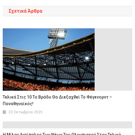
Σχετικά Άρθρα
Τελικά Στις 10 Το Βράδυ Θα Διεξαχθεί Το Φέγενορντ –
Παναθηναϊκός!
23 Οκτωβρίου 2025
Η Μίλαν Αντίπαλος Των Νέων Του Ολυμπιακού Στον Τελικό