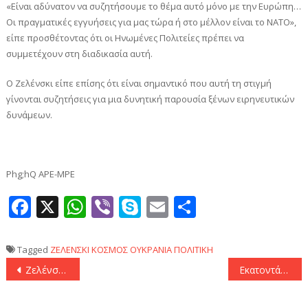
«Είναι αδύνατον να συζητήσουμε το θέμα αυτό μόνο με την Ευρώπη…
Οι πραγματικές εγγυήσεις για μας τώρα ή στο μέλλον είναι το ΝΑΤΟ»,
είπε προσθέτοντας ότι οι Ηνωμένες Πολιτείες πρέπει να
συμμετέχουν στη διαδικασία αυτή.
Ο Ζελένσκι είπε επίσης ότι είναι σημαντικό που αυτή τη στιγμή
γίνονται συζητήσεις για μια δυνητική παρουσία ξένων ειρηνευτικών
δυνάμεων.
Phg;hQ APE-MPE
Facebook
X
WhatsApp
Viber
Skype
Email
Μοιραστεί
Tagged
ΖΕΛΕΝΣΚΙ
ΚΟΣΜΟΣ
ΟΥΚΡΑΝΙΑ
ΠΟΛΙΤΙΚΗ
Πλοήγηση
Ζελένσκι: «Οι εγγυήσεις ασφαλείας των Ευρωπαίων δεν θα είναι αρκετές για την Ουκρανία»
Εκατοντάδες διαδηλωτές στη Δαμασκό υπέρ της δημοκρατίας και των δικαιωμάτων των γυναικών- Χιλιάδες Σύροι διαδήλωσαν στο Καμισλί υπέρ των κουρδικών δυνάμεων και κατά της Άγκυρας
άρθρων