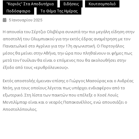
"Κοριός" Στα Αποδυτήρια
Ειδήσεις
Κουτσομπολιό
Ποδόσφαιρο
Το Θέμα Της Ημέρας
5 Ιανουαρίου 2025
Η απουσία του Σέρτζιο Ολιβέιρα συνιστά την πιο μεγάλη είδηση στην
αποστολή του Ολυμπιακού για την εκτός έδρας αναμέτρηση με τον
Παναιτωλικό στο Αγρίνιο για την 17η αγωνιστική. Ο Πορτογάλος
μέσος θα μείνει στην Αθήνα, την ώρα που πληθαίνουν οι φήμες πως
μετά τον Γουίλιαν θα είναι ο επόμενος που θα ακολουθήσει στην
έξοδο από τους «ερυθρόλευκους».
Εκτός αποστολής έμειναν επίσης ο Γιώργος Μασούρας και ο Ανδρέας
Ντόη, για τους οποίους λέγεται πως υπάρχει ενδιαφέρον από το
εξωτερικό. Στη λίστα των παικτών που επέλεξε ο Χοσέ Λουίς
Μεντιλίμπαρ είναι και ο νεαρός Παπακανέλλος, ενώ απουσιάζει ο
Αποστολόπουλος.