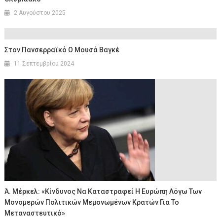
2 Αυγούστου 2025
Στον Πανσερραϊκό Ο Μουσά Βαγκέ
11 Σεπτεμβρίου 2024
Ά. Μέρκελ: «Kίνδυνος Να Καταστραφεί Η Ευρώπη Λόγω Των
Μονομερών Πολιτικών Μεμονωμένων Κρατών Για Το
Μεταναστευτικό»