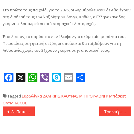
Στο πρώτο τους παιχνίδι για το 2025, οι «ερυθρόλευκοι» δεν θα έχουν
στη διάθεσή τους τον Ναζ Μήτρου-Λονγκ, καθώς, ο Ελληνοκαναδός
γκαρντ ταλαιπωρείται από στομαχικές διαταραχές.
Έτσι λοιπόν, τα απρόοπτα δεν έλειψαν για ακόμα μία φορά για τους
Πειραιώτες στη φετινή σεζόν, οι οποίοι και θα ταξιδέψουν για τη
Λιθουανία χωρίς τον 31χρονο γκαρντ στην αποστολή τους.
Facebook
X
WhatsApp
Viber
Skype
Email
Μοιραστεί
Tagged
Ευρωλίγκα
ΖΑΛΓΚΙΡΙΣ ΚΑΟΥΝΑΣ
ΜΗΤΡΟΥ-ΛΟΝΓΚ
Μπάσκετ
ΟΛΥΜΠΑΙΚΟΣ
Πλοήγηση
Δ. Παπαστεργίου: «Στόχος μας να σταματήσει η ψηφιακή παραμέληση»
Τρινκιέρι: «Κάνουν σπουδαία πράγματα Βεζένκοφ και Φουρνιέ»
άρθρων