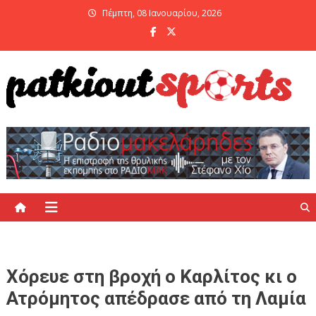
Skip
Πέμπτη, 08 Ιανουαρίου, 2026
to
content
PatKiout Sports
Ό,τι θες να μάθεις στο patkiout – Όλα τα Αθλητικά Νέα
Χόρευε στη βροχή ο Καρλίτος κι ο
Ατρόμητος απέδρασε από τη Λαμία