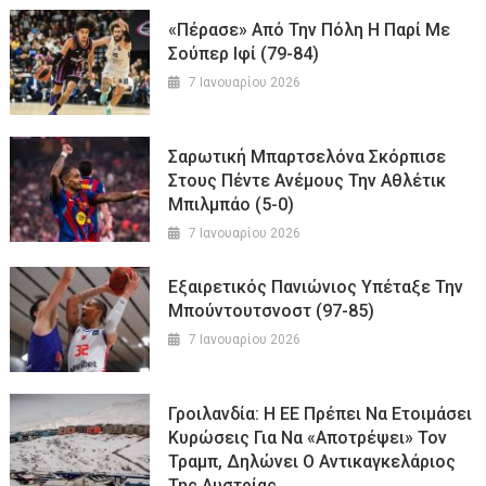
«Πέρασε» Από Την Πόλη Η Παρί Με
Σούπερ Ιφί (79-84)
7 Ιανουαρίου 2026
Σαρωτική Μπαρτσελόνα Σκόρπισε
Στους Πέντε Ανέμους Την Αθλέτικ
Μπιλμπάο (5-0)
7 Ιανουαρίου 2026
Εξαιρετικός Πανιώνιος Υπέταξε Την
Μπούντουτσνοστ (97-85)
7 Ιανουαρίου 2026
Γροιλανδία: Η ΕΕ Πρέπει Να Ετοιμάσει
Κυρώσεις Για Να «αποτρέψει» Τον
Τραμπ, Δηλώνει Ο Αντικαγκελάριος
Της Αυστρίας