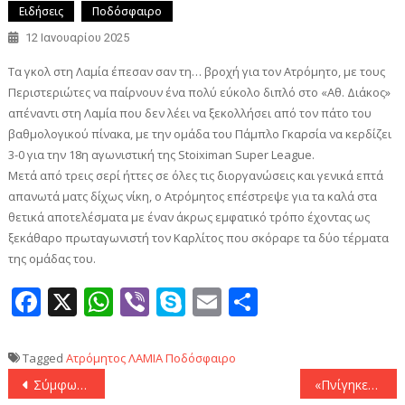
Ειδήσεις
Ποδόσφαιρο
12 Ιανουαρίου 2025
Τα γκολ στη Λαμία έπεσαν σαν τη… βροχή για τον Ατρόμητο, με τους
Περιστεριώτες να παίρνουν ένα πολύ εύκολο διπλό στο «Αθ. Διάκος»
απέναντι στη Λαμία που δεν λέει να ξεκολλήσει από τον πάτο του
βαθμολογικού πίνακα, με την ομάδα του Πάμπλο Γκαρσία να κερδίζει
3-0 για την 18η αγωνιστική της Stoiximan Super League.
Μετά από τρεις σερί ήττες σε όλες τις διοργανώσεις και γενικά επτά
απανωτά ματς δίχως νίκη, ο Ατρόμητος επέστρεψε για τα καλά στα
θετικά αποτελέσματα με έναν άκρως εμφατικό τρόπο έχοντας ως
ξεκάθαρο πρωταγωνιστή τον Καρλίτος που σκόραρε τα δύο τέρματα
της ομάδας του.
Facebook
X
WhatsApp
Viber
Skype
Email
Μοιραστεί
Tagged
Ατρόμητος
ΛΑΜΙΑ
Ποδόσφαιρο
Πλοήγηση
Σύμφωνα με τουρκικά ΜΜΕ: «Στον Ολυμπιακό μέσω Νότιγχαμ ο Μάρκους Έντουαρντς»
«Πνίγηκε» ο Παναθηναϊκός και «γκέλαρε» στις Σέρρες (2-2)