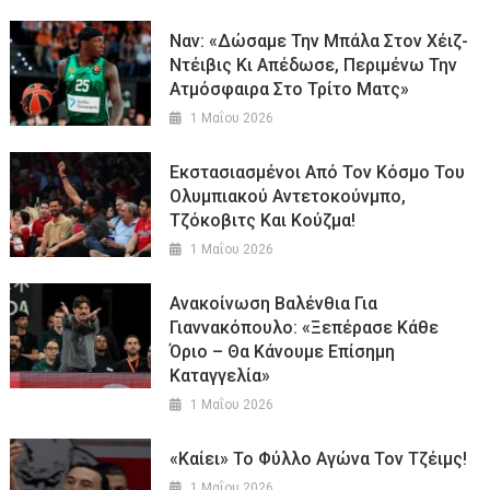
Ναν: «Δώσαμε Την Μπάλα Στον Χέιζ-
Ντέιβις Κι Απέδωσε, Περιμένω Την
Ατμόσφαιρα Στο Τρίτο Ματς»
1 Μαΐου 2026
Εκστασιασμένοι Από Τον Κόσμο Του
Ολυμπιακού Αντετοκούνμπο,
Τζόκοβιτς Και Κούζμα!
1 Μαΐου 2026
Ανακοίνωση Βαλένθια Για
Γιαννακόπουλο: «Ξεπέρασε Κάθε
Όριο – Θα Κάνουμε Επίσημη
Καταγγελία»
1 Μαΐου 2026
«Καίει» Το Φύλλο Αγώνα Τον Τζέιμς!
1 Μαΐου 2026