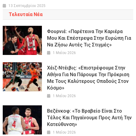
13 Σεπτεμβρίου 2025
Τελευταία Νέα
Φουρνιέ: «Παρέτεινα Την Καριέρα
Μου Και Επέστρεψα Στην Ευρώπη Για
Να Ζήσω Αυτές Τις Στιγμές»
1 Μαΐου 2026
Χέιζ-Ντέιβις: «Επιστρέφουμε Στην
Αθήνα Για Να Πάρουμε Την Πρόκριση
Με Τους Καλύτερους Οπαδούς Στον
Κόσμο»
1 Μαΐου 2026
Βεζένκοφ: «To Βραβείο Είναι Στο
Τέλος Και Πηγαίνουμε Προς Αυτή Την
Κατεύθυνση»
1 Μαΐου 2026