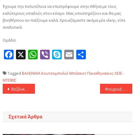
Έχουμε την πολυτέλεια να επιστρέφουμε στην Αθήνα με τους
καλύτερους οπαδούς στον κόσμο. Μας υποστηρίζουν και θα μας
βοηθήσουν αν παίζουμε καλά. Χρειαζόμαστε ακόμα μία νίκη», είπε
αναλυτικά.
Ομάδα:
Facebook
X
WhatsApp
Viber
Skype
Email
Μοιραστεί
Tagged
ΒΑΛΕΝΘΙΑ
Κουτσομπολιό
Μπάσκετ
Παναθηναϊκος
ΧΕΙΣ-
ΝΤΕΊΒΙΣ
Πλοήγηση
Βεζένκοφ: «To βραβείο είναι στο τέλος και πηγαίνουμε προς αυτή την κατεύθυνση»
Φουρνιέ: «Παρέτεινα την καριέρα μου και επέστρεψα στην Ευρώπη για να ζήσω αυτές τις στιγμές»
άρθρων
Σχετικά Άρθρα