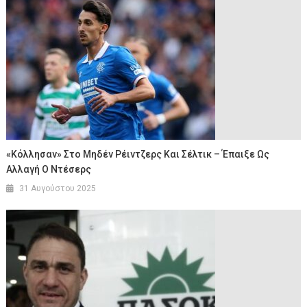
«Κόλλησαν» Στο Μηδέν Ρέιντζερς Και Σέλτικ – Έπαιξε Ως
Αλλαγή Ο Ντέσερς
31 Αυγούστου 2025