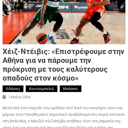
Χέιζ-Ντέιβις: «Επιστρέφουμε στην
Αθήνα για να πάρουμε την
πρόκριση με τους καλύτερους
οπαδούς στον κόσμο»
Ειδήσεις
Κουτσομπολιό
Μπάσκετ
1 Μαΐου 2026
Μετά από ένα παιχνίδι που κρίθηκε από δικό του νικητήριο σουτ και
χάρισε στον Παναθηναϊκό σημαντικό προβάδισμα στη σειρά απέναντι
στη Βαλένθια, ο Νάιτζελ Χέιζ-Ντέιβις στάθηκε τόσο στη σημασία της
νίκης όσο και στα σημεία που χρειάζονται βελτίωση ενόψει της