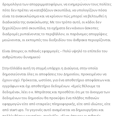
δρομολόγια των απορριμματοφόρων, να ενημερώνουν τους πολίτες
πότε δεν πρέπει να κατεβάζουν σκουπίδια, να υπολογίζουν πόσα
είναι τα ανακυκλώσιμα και να κρίνουν πώς μπορεί να βελτιωθεί η
διαδικασία της ανακύκλωσης. Με τον τρόπο αυτό, οι κάδοι δεν
ξεχειλίζουν από σκουπίδια, τα οχήματα δεν κάνουν άσκοπες
διαδρομές ρυπαίνοντας το περιβάλλον, οι παράνομες απορρίψεις
μειώνονται, οι εκπομπές του διοξειδίου του άνθρακα περιορίζονται.
Είναι άπειρες οι πιθανές εφαρμογές – Πολύ υψηλό το επίπεδο του
ανθρώπινου δυναμικού
Στην Ελλάδα αυτή τη στιγμή υπάρχει η Διαύγεια, στην οποία
δημοσιεύονται όλες οι αποφάσεις του Δημοσίου, προκειμένου να
έχουν ισχύ. Πρόκειται, ωστόσο, για ένα αποθετήριο αποφάσεων και
εγγράφων και όχι αποθετήριο δεδομένων. «Εμείς θέλουμε τα
δεδομένα», λέει ο κ. Μπράτσας και προσθέτει ότι με το άνοιγμα των
δεδομένων του δημοσίου θα προκύψει ένα πλήθος πιθανών
εφαρμογών είτε από εταιρείες πληροφορικής, είτε από ιδιώτες, είτε
από start ups. Το γεγονός αυτό αναμένεται να δημιουργήσει και
πολλές θέσεις εργασίας», σχολιάζει. «Είναι άπειρες οι πιθανές