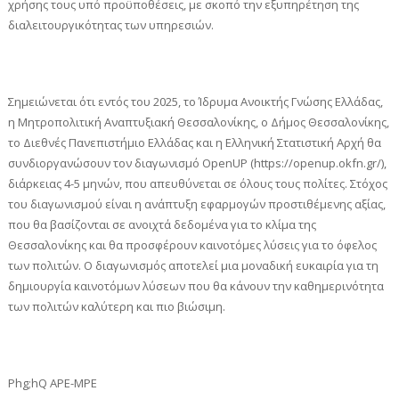
χρήσης τους υπό προϋποθέσεις, με σκοπό την εξυπηρέτηση της
διαλειτουργικότητας των υπηρεσιών.
Σημειώνεται ότι εντός του 2025, το Ίδρυμα Ανοικτής Γνώσης Ελλάδας,
η Μητροπολιτική Αναπτυξιακή Θεσσαλονίκης, ο Δήμος Θεσσαλονίκης,
το Διεθνές Πανεπιστήμιο Ελλάδας και η Ελληνική Στατιστική Αρχή θα
συνδιοργανώσουν τον διαγωνισμό OpenUP (https://openup.okfn.gr/),
διάρκειας 4-5 μηνών, που απευθύνεται σε όλους τους πολίτες. Στόχος
του διαγωνισμού είναι η ανάπτυξη εφαρμογών προστιθέμενης αξίας,
που θα βασίζονται σε ανοιχτά δεδομένα για το κλίμα της
Θεσσαλονίκης και θα προσφέρουν καινοτόμες λύσεις για το όφελος
των πολιτών. Ο διαγωνισμός αποτελεί μια μοναδική ευκαιρία για τη
δημιουργία καινοτόμων λύσεων που θα κάνουν την καθημερινότητα
των πολιτών καλύτερη και πιο βιώσιμη.
Phg;hQ APE-MPE