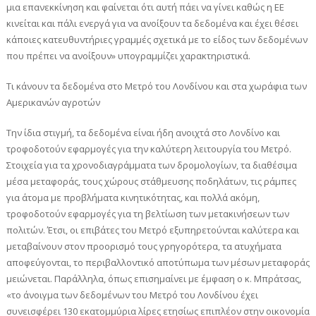
μια επανεκκίνηση και φαίνεται ότι αυτή πάει να γίνει καθώς η ΕΕ
κινείται και πάλι ενεργά για να ανοίξουν τα δεδομένα και έχει θέσει
κάποιες κατευθυντήριες γραμμές σχετικά με το είδος των δεδομένων
που πρέπει να ανοίξουν» υπογραμμίζει χαρακτηριστικά.
Τι κάνουν τα δεδομένα στο Μετρό του Λονδίνου και στα χωράφια των
Αμερικανών αγροτών
Την ίδια στιγμή, τα δεδομένα είναι ήδη ανοιχτά στο Λονδίνο και
τροφοδοτούν εφαρμογές για την καλύτερη λειτουργία του Μετρό.
Στοιχεία για τα χρονοδιαγράμματα των δρομολογίων, τα διαθέσιμα
μέσα μεταφοράς, τους χώρους στάθμευσης ποδηλάτων, τις ράμπες
για άτομα με προβλήματα κινητικότητας, και πολλά ακόμη,
τροφοδοτούν εφαρμογές για τη βελτίωση των μετακινήσεων των
πολιτών. Έτσι, οι επιβάτες του Μετρό εξυπηρετούνται καλύτερα και
μεταβαίνουν στον προορισμό τους γρηγορότερα, τα ατυχήματα
αποφεύγονται, το περιβαλλοντικό αποτύπωμα των μέσων μεταφοράς
μειώνεται. Παράλληλα, όπως επισημαίνει με έμφαση ο κ. Μπράτσας,
«το άνοιγμα των δεδομένων του Μετρό του Λονδίνου έχει
συνεισφέρει 130 εκατομμύρια λίρες ετησίως επιπλέον στην οικονομία