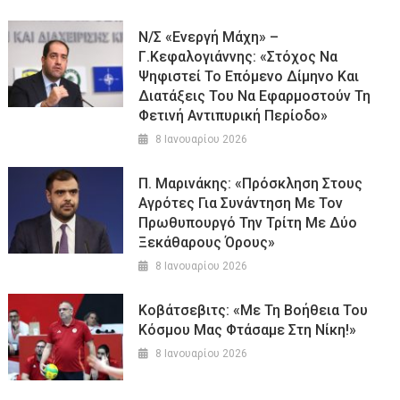
Ν/σ «Ενεργή Μάχη» –
Γ.Κεφαλογιάννης: «Στόχος Να
Ψηφιστεί Το Επόμενο Δίμηνο Και
Διατάξεις Του Να Εφαρμοστούν Τη
Φετινή Αντιπυρική Περίοδο»
8 Ιανουαρίου 2026
Π. Μαρινάκης: «Πρόσκληση Στους
Αγρότες Για Συνάντηση Με Τον
Πρωθυπουργό Την Τρίτη Με Δύο
Ξεκάθαρους Όρους»
8 Ιανουαρίου 2026
Κοβάτσεβιτς: «Με Τη Βοήθεια Του
Κόσμου Μας Φτάσαμε Στη Νίκη!»
8 Ιανουαρίου 2026