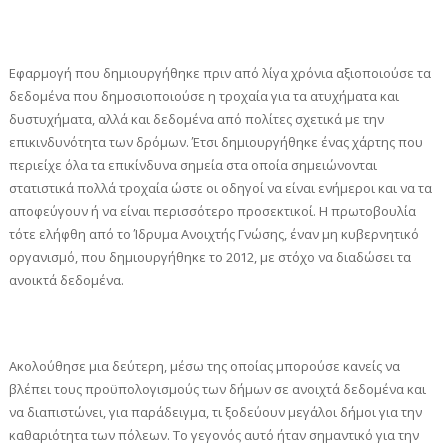
Εφαρμογή που δημιουργήθηκε πριν από λίγα χρόνια αξιοποιούσε τα
δεδομένα που δημοσιοποιούσε η τροχαία για τα ατυχήματα και
δυστυχήματα, αλλά και δεδομένα από πολίτες σχετικά με την
επικινδυνότητα των δρόμων. Έτσι δημιουργήθηκε ένας χάρτης που
περιείχε όλα τα επικίνδυνα σημεία στα οποία σημειώνονται
στατιστικά πολλά τροχαία ώστε οι οδηγοί να είναι ενήμεροι και να τα
αποφεύγουν ή να είναι περισσότερο προσεκτικοί. Η πρωτοβουλία
τότε ελήφθη από το Ίδρυμα Ανοιχτής Γνώσης, έναν μη κυβερνητικό
οργανισμό, που δημιουργήθηκε το 2012, με στόχο να διαδώσει τα
ανοικτά δεδομένα.
Ακολούθησε μια δεύτερη, μέσω της οποίας μπορούσε κανείς να
βλέπει τους προϋπολογισμούς των δήμων σε ανοιχτά δεδομένα και
να διαπιστώνει, για παράδειγμα, τι ξοδεύουν μεγάλοι δήμοι για την
καθαριότητα των πόλεων. Το γεγονός αυτό ήταν σημαντικό για την