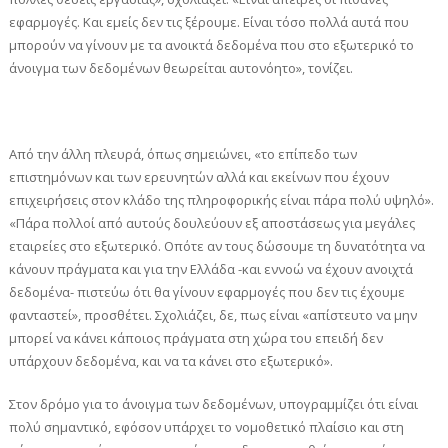
εφαρμογές. Και εμείς δεν τις ξέρουμε. Είναι τόσο πολλά αυτά που
μπορούν να γίνουν με τα ανοικτά δεδομένα που στο εξωτερικό το
άνοιγμα των δεδομένων θεωρείται αυτονόητο», τονίζει.
Από την άλλη πλευρά, όπως σημειώνει, «το επίπεδο των
επιστημόνων και των ερευνητών αλλά και εκείνων που έχουν
επιχειρήσεις στον κλάδο της πληροφορικής είναι πάρα πολύ υψηλό».
«Πάρα πολλοί από αυτούς δουλεύουν εξ αποστάσεως για μεγάλες
εταιρείες στο εξωτερικό. Οπότε αν τους δώσουμε τη δυνατότητα να
κάνουν πράγματα και για την Ελλάδα -και εννοώ να έχουν ανοιχτά
δεδομένα- πιστεύω ότι θα γίνουν εφαρμογές που δεν τις έχουμε
φανταστεί», προσθέτει. Σχολιάζει, δε, πως είναι «απίστευτο να μην
μπορεί να κάνει κάποιος πράγματα στη χώρα του επειδή δεν
υπάρχουν δεδομένα, και να τα κάνει στο εξωτερικό».
Στον δρόμο για το άνοιγμα των δεδομένων, υπογραμμίζει ότι είναι
πολύ σημαντικό, εφόσον υπάρχει το νομοθετικό πλαίσιο και στη