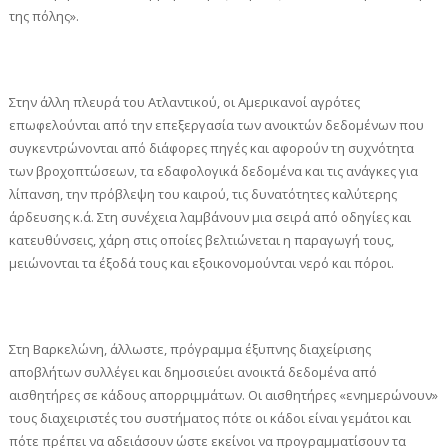
της πόλης».
Στην άλλη πλευρά του Ατλαντικού, οι Αμερικανοί αγρότες
επωφελούνται από την επεξεργασία των ανοικτών δεδομένων που
συγκεντρώνονται από διάφορες πηγές και αφορούν τη συχνότητα
των βροχοπτώσεων, τα εδαφολογικά δεδομένα και τις ανάγκες για
λίπανση, την πρόβλεψη του καιρού, τις δυνατότητες καλύτερης
άρδευσης κ.ά. Στη συνέχεια λαμβάνουν μια σειρά από οδηγίες και
κατευθύνσεις, χάρη στις οποίες βελτιώνεται η παραγωγή τους,
μειώνονται τα έξοδά τους και εξοικονομούνται νερό και πόροι.
Στη Βαρκελώνη, άλλωστε, πρόγραμμα έξυπνης διαχείρισης
αποβλήτων συλλέγει και δημοσιεύει ανοικτά δεδομένα από
αισθητήρες σε κάδους απορριμμάτων. Οι αισθητήρες «ενημερώνουν»
τους διαχειριστές του συστήματος πότε οι κάδοι είναι γεμάτοι και
πότε πρέπει να αδειάσουν ώστε εκείνοι να προγραμματίσουν τα