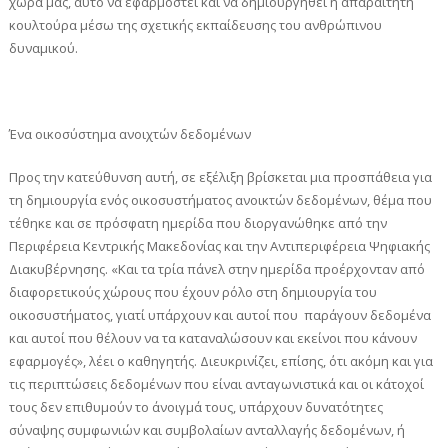
χώρα μας, αυτό να εφαρμοστεί και να δημιουργηθεί η απαραίτητη
κουλτούρα μέσω της σχετικής εκπαίδευσης του ανθρώπινου
δυναμικού.
Ένα οικοσύστημα ανοιχτών δεδομένων
Προς την κατεύθυνση αυτή, σε εξέλιξη βρίσκεται μια προσπάθεια για
τη δημιουργία ενός οικοσυστήματος ανοικτών δεδομένων, θέμα που
τέθηκε και σε πρόσφατη ημερίδα που διοργανώθηκε από την
Περιφέρεια Κεντρικής Μακεδονίας και την Αντιπεριφέρεια Ψηφιακής
Διακυβέρνησης. «Και τα τρία πάνελ στην ημερίδα προέρχονταν από
διαφορετικούς χώρους που έχουν ρόλο στη δημιουργία του
οικοσυστήματος, γιατί υπάρχουν και αυτοί που παράγουν δεδομένα
και αυτοί που θέλουν να τα καταναλώσουν και εκείνοι που κάνουν
εφαρμογές», λέει ο καθηγητής. Διευκρινίζει, επίσης, ότι ακόμη και για
τις περιπτώσεις δεδομένων που είναι ανταγωνιστικά και οι κάτοχοί
τους δεν επιθυμούν το άνοιγμά τους, υπάρχουν δυνατότητες
σύναψης συμφωνιών και συμβολαίων ανταλλαγής δεδομένων, ή