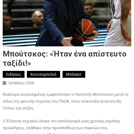
Μπούτσκος: «Ήταν ένα απίστευτο
ταξίδι!»
Ειδήσεις
Κουτσομπολιό
Μπάσκετ
30 Μαΐου 2026
Ιδιαίτερα συγκινημένος εμφανίστηκε ο Παντελής Μπούτσκος μετά το
τέλος της φετινής πορείας του ΠΑΟΚ, στην τελευταία συνέντευξη
Τύπου της σεζόν.
Ο Έλληνας τεχνικός έκανε τον απολογισμό μιας χρονιάς γεμάτης
προκλήσεις, στάθηκε στην προσπάθεια των παικτών του,