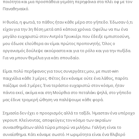
ποιότητα και μια προσπάθεια γεμάτη περηφάνια στα πλέι οφ με τον
Παναθηναϊκό.
Η θυσία, η φωτιά, το πάθος ήταν κάθε μέρα στο γήπεδο. Έδωσαν ό,τι
είχαν για την 3η θέση μετά από κάποια χρόνια. Οφείλω να πω ένα
μεγάλο ευχαριστώ στον Αντρέα Τρινκιέρι που έδειξε εμπιστοσύνη,
μου έδωσε ελεύθερα αν είμαι πρώτος προπονητής. Όλος ο
οργανισμός δούλεψε ακούραστα και για το ρόλο και για την πυξίδα.
Για να μπουν θεμέλια για κάτι σπουδαίο.
Είμαι πολύ περήφανος για τους συνεργάτες μου, με must-win
παιχνίδια κάθε 3 μέρες. Φέτος δεν κάναμε ούτε ένα λάθος, παρότι
παίζαμε ανά 3 μέρες. Ένα τεράστιο ευχαριστώ στον κόσμο, ήταν
πάντα εκεί, ακόμα και στη Μούρθια στο πεταλάκι ψηλά, στο γήπεδο
μας έδινε τρομερή ώθηση να παλέψουμε κάθε φορά.
Σημασία δεν έχει ο προορισμός αλλά το ταξίδι. Ήμασταν ένα υπέροχο
γκρουπ. Κλείνοντας, αποφεύγεις τον κόσμο των ακραίων
συναισθημάτων αλλά τώρα μπορώ να μιλήσω. Γαλήνη είναι το
συναίσθημα. Κάτι κάναμε σωστό. Η ωριμότητα είναι ένα θλιβερό