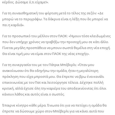
κέρδος. Δώσαμε ό,τι είχαμε!».
Για τη συναισθηματική του φόρτιση μετά το τέλος της σεζόν: «Δε
μπορώ να το περιγράψω. Τα δάκρυα είναι η λέξη που δε μπορεί να
πει η καρδιά».
Για το προσωπικό του μέλλον στον ΠΑΟΚ: «Ήμουν τόσο κλειδωμένος
που δεν υπήρχε χρόνος να τραβήξω την προσοχή μου σε κάτι άλλο.
Γίνεται μεγάλη προσπάθεια να μπουν σωστά θεμέλια στη νέα εποχή.
Θα είναι τιμή μου να είμαι στον ΠΑΟΚ της νέας εποχής».
Για τη συνεργασία του με τον Πάτρικ Μπέβερλι: «Όταν μου
ανακοίνωσαν ότι θα οδηγήσω την ομάδα, ήταν η μεγαλύτερη
πρόκληση που είχα μπροστά μου. Θα έπρεπε να βρω ένα κανάλι
επικοινωνίας με τον Πατ και λειτούργησε τέλεια. Δέχτηκε πολλή
κριτική, αλλά έχτισε όλη την καριέρα του αποδεικνύοντας ότι όλοι
κάνουν λάθος και αυτός είναι ο σωστός.
Έπαιρνε κίνητρο κάθε μέρα. Ένιωσα ότι για να πετύχει η ομάδα θα
έπρεπε να δώσουμε χώρο στον Μπέβερλι για να κάνει αυτά που