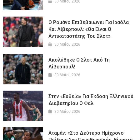
30 Μαΐου 2026
O Ρομάνο Επιβεβαιώνει Για Ιραόλα
Και Λίβερπουλ: «Θα Είναι Ο
Αντικαταστάτης Του Σλοτ»
30 Μαΐου 2026
Απολύθηκε Ο Σλοτ Από Τη
Λίβερπουλ!
30 Μαΐου 2026
Στην «ευθεία» Για Έκδοση Ελληνικού
Διαβατηρίου Ο Φαλ
30 Μαΐου 2026
Αταμάν: «Στο Δεύτερο Ημίχρονο
Παίξαμε Σαν Παναθηναϊκός, Είμαστε