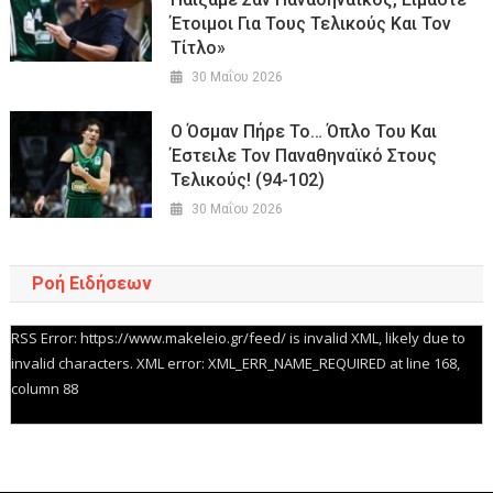
Έτοιμοι Για Τους Τελικούς Και Τον
Τίτλο»
30 Μαΐου 2026
Ο Όσμαν Πήρε Το… Όπλο Του Και
Έστειλε Τον Παναθηναϊκό Στους
Τελικούς! (94-102)
30 Μαΐου 2026
Ροή Ειδήσεων
RSS Error: https://www.makeleio.gr/feed/ is invalid XML, likely due to
invalid characters. XML error: XML_ERR_NAME_REQUIRED at line 168,
column 88