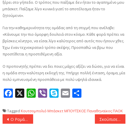
ξέρει στο γήπεδο. Ο τρόπος που παίξαμε δεν ήταν το αγαπημένο μου
μπάσκετ. Παίζαμε λίγο κυνικά γιατί το αποτέλεσμα ήταν το
ζητούμενο».
Για την καθημερινότητα της ομάδας από τη στιγμή που ανέλαβε:
«Κάνουμε την πιο όμορφη δουλειά στον κόσμο. Κάθε φορά πρέπει να
βρίσκεις κίνητρο, να είσαι λίγο καλύτερος από αυτός που ήσουν χθες.
Έχω έναν τεχνοκρατικό τρόπο σκέψης. Προσπαθώ να βρω που
προστίθεται η προστιθέμενη αξία.
Ο προπονητής πρέπει να δει ποιες μάχες αξίζει να δώσει, για να είναι
η ομάδα στην καλύτερη εκδοχή της. Υπήρχε πολλή ένταση, όραμα, μία
πολύ εμπνευσμένη προσπάθεια με πολύ υψηλά ιδανικά.
Facebook
X
WhatsApp
Viber
Skype
Email
Μοιραστεί
Tagged
Κουτσομπολιό
Μπάσκετ
ΜΠΟΥΤΣΚΟΣ
Παναθηναϊκος
ΠΑΟΚ
Πλοήγηση
O Ρομάνο επιβεβαιώνει για Ιραόλα και Λίβερπουλ: «Θα είναι ο αντικαταστάτης του Σλοτ»
Σκούπισε τον Παναθηναϊκό και σήκωσε το 40ό πρωτάθλημα ο Ολυμπιακός! (17-12)
άρθρων