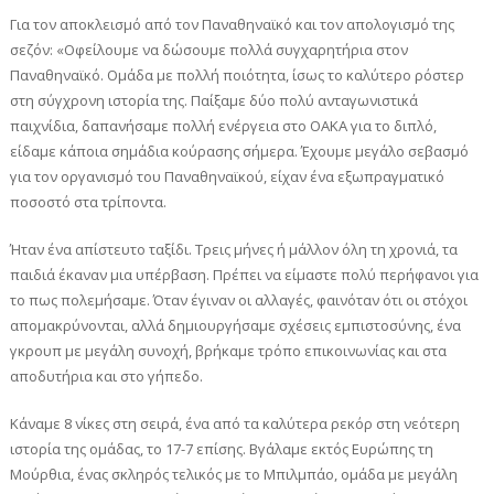
Για τον αποκλεισμό από τον Παναθηναϊκό και τον απολογισμό της
σεζόν: «Οφείλουμε να δώσουμε πολλά συγχαρητήρια στον
Παναθηναϊκό. Ομάδα με πολλή ποιότητα, ίσως το καλύτερο ρόστερ
στη σύγχρονη ιστορία της. Παίξαμε δύο πολύ ανταγωνιστικά
παιχνίδια, δαπανήσαμε πολλή ενέργεια στο ΟΑΚΑ για το διπλό,
είδαμε κάποια σημάδια κούρασης σήμερα. Έχουμε μεγάλο σεβασμό
για τον οργανισμό του Παναθηναϊκού, είχαν ένα εξωπραγματικό
ποσοστό στα τρίποντα.
Ήταν ένα απίστευτο ταξίδι. Τρεις μήνες ή μάλλον όλη τη χρονιά, τα
παιδιά έκαναν μια υπέρβαση. Πρέπει να είμαστε πολύ περήφανοι για
το πως πολεμήσαμε. Όταν έγιναν οι αλλαγές, φαινόταν ότι οι στόχοι
απομακρύνονται, αλλά δημιουργήσαμε σχέσεις εμπιστοσύνης, ένα
γκρουπ με μεγάλη συνοχή, βρήκαμε τρόπο επικοινωνίας και στα
αποδυτήρια και στο γήπεδο.
Κάναμε 8 νίκες στη σειρά, ένα από τα καλύτερα ρεκόρ στη νεότερη
ιστορία της ομάδας, το 17-7 επίσης. Βγάλαμε εκτός Ευρώπης τη
Μούρθια, ένας σκληρός τελικός με το Μπιλμπάο, ομάδα με μεγάλη