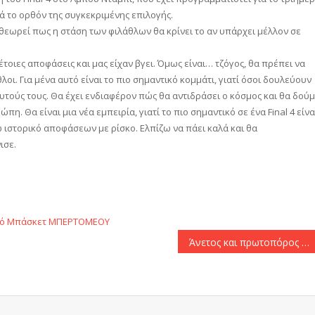
 το ορθόν της συγκεκριμένης επιλογής.
εωρεί πως η στάση των φιλάθλων θα κρίνει το αν υπάρχει μέλλον σε
έτοιες αποφάσεις και μας είχαν βγει. Όμως είναι… τζόγος, θα πρέπει να
ι. Για μένα αυτό είναι το πιο σημαντικό κομμάτι, γιατί όσοι δουλεύουν
αυτούς τους. Θα έχει ενδιαφέρον πώς θα αντιδράσει ο κόσμος και θα δού
πη. Θα είναι μια νέα εμπειρία, γιατί το πιο σημαντικό σε ένα Final 4 είνα
ω ιστορικό αποφάσεων με ρίσκο. Ελπίζω να πάει καλά και θα
ισε.
αστείτε
ό
Μπάσκετ
ΜΠΕΡΤΟΜΕΟΥ
Άνετος και πρωτοπόρος ο Παναθηναϊκός υπέταξε τον Πήγασο Πολίχνης με 3-0 σετ