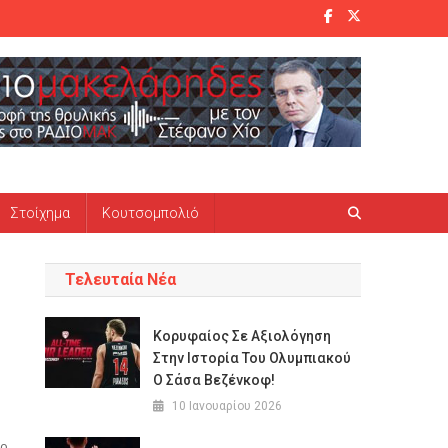
Στοίχημα
Κουτσομπολιό
Τελευταία Νέα
Κορυφαίος Σε Αξιολόγηση
Στην Ιστορία Του Ολυμπιακού
Ο Σάσα Βεζένκοφ!
10 Ιανουαρίου 2026
ρο