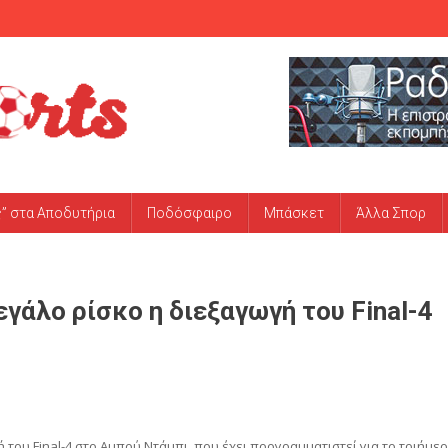
ς” στα Αποδυτήρια
Ποδόσφαιρο
Μπάσκετ
Άλλα Σπορ
άλο ρίσκο η διεξαγωγή του Final-4
του Final-4 στο Αμπού Ντάμπι, που έχει προγραμματιστεί για το τριήμε