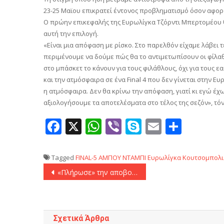
23-25 Μαϊου επικρατεί έντονος προβληματισμό όσον αφορά
Ο πρώην επικεφαλής της Ευρωλίγκα Τζόρντι Μπερτομέου θ
αυτή την επιλογή.
«Είναι μια απόφαση με ρίσκο. Στο παρελθόν είχαμε λάβει τ
περιμένουμε να δούμε πώς θα το αντιμετωπίσουν οι φίλαθλο
στο μπάσκετ το κάνουν για τους φιλάθλους, όχι για τους ε
και την ατμόσφαιρα σε ένα Final 4 που δεν γίνεται στην Ευρώ
η ατμόσφαιρα. Δεν θα κρίνω την απόφαση, γιατί κι εγώ έχ
αξιολογήσουμε τα αποτελέσματα στο τέλος της σεζόν», τόν
Facebook
X
WhatsApp
Viber
Skype
Email
Μοιρ
Tagged
FINAL-5
ΑΜΠΟΥ ΝΤΑΜΠΙ
Ευρωλίγκα
Κουτσομπολι
Πλοήγηση
«Πλήρωσε» την αποβολή του Τζόλη η Μπριζ και ηττήθηκε από την Σταντάρ Λιέγης (1-2)
άρθρων
Σχετικά Άρθρα