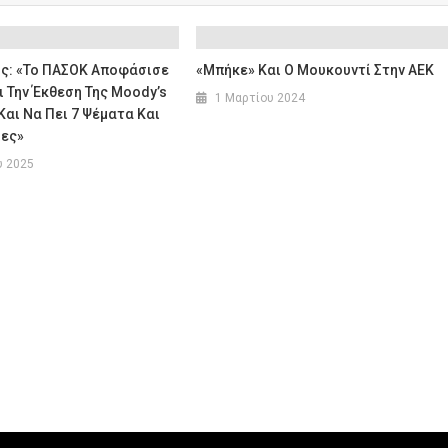
ης: «Το ΠΑΣΟΚ Αποφάσισε
«Μπήκε» Και Ο Μουκουντί Στην ΑΕΚ
 Την Έκθεση Της Moody’s
1 Μαρτίου 2024
Και Να Πει 7 Ψέματα Και
ιες»
υ 2025