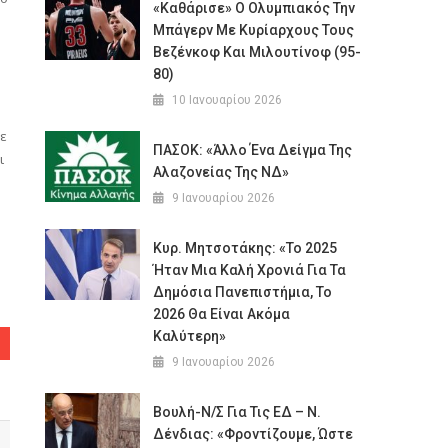
«Καθάρισε» Ο Ολυμπιακός Την
Μπάγερν Με Κυρίαρχους Τους
Βεζένκοφ Και Μιλουτίνοφ (95-
80)
10 Ιανουαρίου 2026
με
ΠΑΣΟΚ: «Άλλο Ένα Δείγμα Της
ι
Αλαζονείας Της ΝΔ»
9 Ιανουαρίου 2026
Κυρ. Μητσοτάκης: «Το 2025
Ήταν Μια Καλή Χρονιά Για Τα
Δημόσια Πανεπιστήμια, Το
2026 Θα Είναι Ακόμα
Καλύτερη»
9 Ιανουαρίου 2026
Βουλή-Ν/σ Για Τις ΕΔ – Ν.
Δένδιας: «Φροντίζουμε, Ώστε