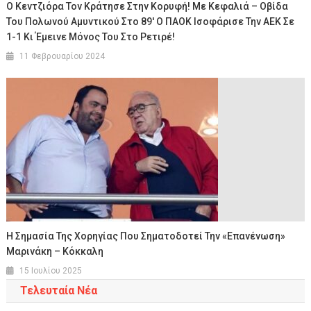
Ο Κεντζιόρα Τον Κράτησε Στην Κορυφή! Με Κεφαλιά – Οβίδα
Του Πολωνού Αμυντικού Στο 89′ Ο ΠΑΟΚ Ισοφάρισε Την ΑΕΚ Σε
1-1 Κι Έμεινε Μόνος Του Στο Ρετιρέ!
11 Φεβρουαρίου 2024
Η Σημασία Της Χορηγίας Που Σηματοδοτεί Την «επανένωση»
Μαρινάκη – Κόκκαλη
15 Ιουλίου 2025
Τελευταία Νέα