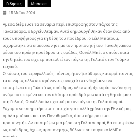
Ειδήσεις
Μπάσκετ
15 Μαΐου 2024
Άμεσα διέψευσε τα σενάρια περί επιστροφής στον πάγκο της
Γαλατάσαραϊ ο Εργκίν Αταμάν. Αυτά δημιουργήθηκαν όταν ένας από
τους υποψήφιους για τη θέση του προέδρου, ο Σέιλ Μπάτουμ,
ισχυρίστηκε ότι επικοινώνησε με τον προπονητή του Παναθηναϊκού
μέσω του πρώην προέδρου της ομάδας, Ουνάλ Μπέι ο οποίος κατά
την θητεία του είχε εμπιστευθεί τον πάγκο της Γαλατά στον Τούρκο
τεχνικό.
Ο κόουτς του «τριφυλλιού», πάντως, ήταν ξεκάθαρος καταρρίπτοντας
τα σενάρια, αλλά και αφήνοντας ανοιχτό το ενδεχόμενο να
επιστρέψει στη Γαλατά ως πρόεδρος. «Δεν υπήρξε καμία συνάντηση
ανάμεσα σε εμένα και τον αξιότιμο πρόεδρό μου κατά τη θητεία μου
στη Γαλατά, Ουνάλ Ασιάλ σχετικά με τον πάγκο της Γαλατάσαραϊ.
Εύχομαι να υπηρετήσω με επιτυχία για πολλά χρόνια την Εθνική μας
ομάδα μπάσκετ και τον Παναθηναϊκό, όπου σήμερα είμαι
προπονητής. Αν επιστρέψω μια μέρα στη Γαλατάσαραϊ, θα επιστρέψω
ως πρόεδρος, όχι ως προπονητής», δήλωσε σε τουρκικό ΜΜΕ ο
Αταμάν.