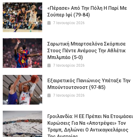
«Πέρασε» Από Την Πόλη Η Παρί Με
Σούπερ Ιφί (79-84)
7 Ιανουαρίου 2026
Σαρωτική Μπαρτσελόνα Σκόρπισε
Στους Πέντε Ανέμους Την Αθλέτικ
Μπιλμπάο (5-0)
7 Ιανουαρίου 2026
Εξαιρετικός Πανιώνιος Υπέταξε Την
Μπούντουτσνοστ (97-85)
7 Ιανουαρίου 2026
Γροιλανδία: Η ΕΕ Πρέπει Να Ετοιμάσει
Κυρώσεις Για Να «αποτρέψει» Τον
Τραμπ, Δηλώνει Ο Αντικαγκελάριος
Της Αυστρίας