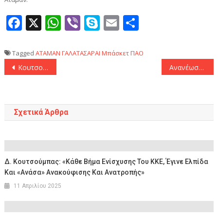
Facebook
X
WhatsApp
Viber
Skype
Email
Μοιραστεί
Tagged
ΑΤΑΜΑΝ
ΓΑΛΑΤΑΣΑΡΑΙ
Μπάσκετ
ΠΑΟ
Πλοήγηση
Κουτσογούλας: «Να παίξω με την πρώτη ομάδα του Ολυμπιακού»
Ανανέωσε ο Μλάντεν μέχρι το 2026 με τον Παναιτωλικό
άρθρων
Σχετικά Άρθρα
Δ. Κουτσούμπας: «Κάθε Βήμα Ενίσχυσης Του ΚΚΕ, Έγινε Ελπίδα
Και «ανάσα» Ανακούφισης Και Ανατροπής»
11 Απριλίου 2025