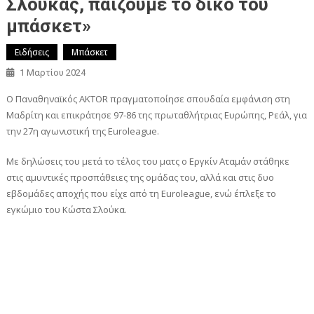
Σλούκας, παίζουμε το δικό του
μπάσκετ»
Ειδήσεις
Μπάσκετ
1 Μαρτίου 2024
Ο Παναθηναϊκός ΑΚΤΟR πραγματοποίησε σπουδαία εμφάνιση στη
Μαδρίτη και επικράτησε 97-86 της πρωταθλήτριας Ευρώπης, Ρεάλ, για
την 27η αγωνιστική της Euroleague.
Με δηλώσεις του μετά το τέλος του ματς ο Εργκίν Αταμάν στάθηκε
στις αμυντικές προσπάθειες της ομάδας του, αλλά και στις δυο
εβδομάδες αποχής που είχε από τη Euroleague, ενώ έπλεξε το
εγκώμιο του Κώστα Σλούκα.