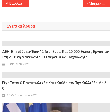
Πλοήγηση
Βασιλιάς της Ευρώπης ο Παναθηναϊκός «άλωσε» την Μαδρίτη με σούπερ Λεσόρ! (86-97)
«Μπήκε» και ο Μουκουντί στην ΑΕΚ
άρθρων
Σχετικά Άρθρα
ΔΕΗ: Επενδύσεις Έως 12 Δισ. Ευρώ Και 20.000 Θέσεις Εργασίας
Στη Δυτική Μακεδονία Σε Ενέργεια Και Τεχνολογία
3 Απριλίου 2025
Είχε Τετέι Ο Παναιτωλικός Και «καθάρισε» Την Καλλιθέα Με 2-
0
16 Φεβρουαρίου 2025