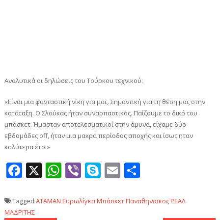
Αναλυτικά οι δηλώσεις του Τούρκου τεχνικού:
«Είναι μια φανταστική νίκη για μας. Σημαντική για τη θέση μας στην
κατάταξη. Ο Σλούκας ήταν συναρπαστικός. Παίζουμε το δικό του
μπάσκετ. Ήμασταν αποτελεσματικοί στην άμυνα, είχαμε δύο
εβδομάδες off, ήταν μια μακρά περίοδος αποχής και ίσως ηταν
καλύτερα έτσι»
Facebook
X
WhatsApp
Viber
Skype
Email
Μοιραστεί
Tagged
ΑΤΑΜΑΝ
Ευρωλίγκα
Μπάσκετ
Παναθηναϊκος
ΡΕΑΛ
ΜΑΔΡΙΤΗΣ