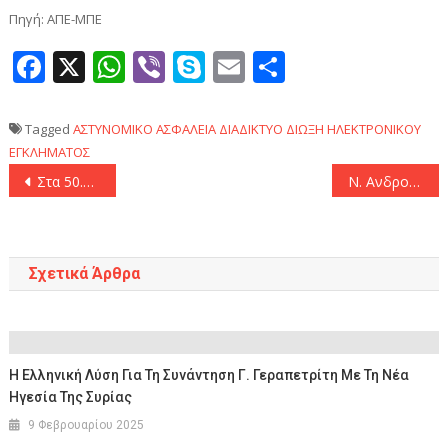
Πηγή: ΑΠΕ-ΜΠΕ
Facebook
X
WhatsApp
Viber
Skype
Email
Μοιραστεί
Tagged
ΑΣΤΥΝΟΜΙΚΟ
ΑΣΦΑΛΕΙΑ
ΔΙΑΔΙΚΤΥΟ
ΔΙΩΞΗ ΗΛΕΚΤΡΟΝΙΚΟΥ
ΕΓΚΛΗΜΑΤΟΣ
Πλοήγηση
Στα 50.9 δισεκατομμύρια ευρώ έκλεισαν οι ελληνικές εξαγωγές το 2023
Ν. Ανδρουλάκης: «Το ακριβότερο δικαίωμα στην Ελλάδα, η στέγαση»
άρθρων
Σχετικά Άρθρα
Η Ελληνική Λύση Για Τη Συνάντηση Γ. Γεραπετρίτη Με Τη Νέα
Ηγεσία Της Συρίας
9 Φεβρουαρίου 2025