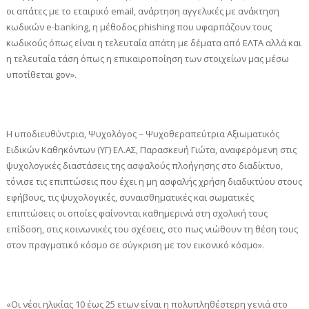
οι απάτες με το εταιρικό email, ανάρτηση αγγελικές με ανάκτηση
κωδικών e-banking, η μέθοδος phishing που υφαρπάζουν τους
κωδικούς όπως είναι η τελευταία απάτη με δέματα από ΕΛΤΑ αλλά και
η τελευταία τάση όπως η επικαιροποίηση των στοιχείων μας μέσω
υποτίθεται gov».
Η υποδιευθύντρια, Ψυχολόγος – Ψυχοθεραπεύτρια Αξιωματικός
Ειδικών Καθηκόντων (ΥΓ) ΕΛ.ΑΣ, Παρασκευή Γιώτα, αναφερόμενη στις
ψυχολογικές διαστάσεις της ασφαλούς πλοήγησης στο διαδίκτυο,
τόνισε τις επιπτώσεις που έχει η μη ασφαλής χρήση διαδικτύου στους
εφήβους, τις ψυχολογικές, συναισθηματικές και σωματικές
επιπτώσεις οι οποίες φαίνονται καθημερινά στη σχολική τους
επίδοση, στις κοινωνικές του σχέσεις, στο πως νιώθουν τη θέση τους
στον πραγματικό κόσμο σε σύγκριση με τον εικονικό κόσμο».
«Οι νέοι ηλικίας 10 έως 25 ετων είναι η πολυπληθέστερη γενιά στο