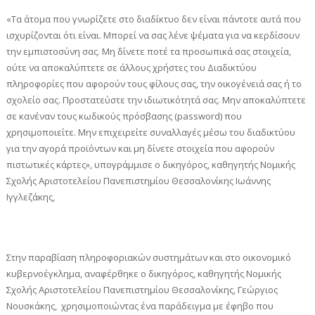
«Τα άτομα που γνωρίζετε στο διαδίκτυο δεν είναι πάντοτε αυτά που
ισχυρίζονται ότι είναι. Μπορεί να σας λένε ψέματα για να κερδίσουν
την εμπιστοσύνη σας. Μη δίνετε ποτέ τα προσωπικά σας στοιχεία,
ούτε να αποκαλύπτετε σε άλλους χρήστες του Διαδικτύου
πληροφορίες που αφορούν τους φίλους σας, την οικογένειά σας ή το
σχολείο σας. Προστατεύστε την ιδιωτικότητά σας. Μην αποκαλύπτετε
σε κανέναν τους κωδικούς πρόσβασης (password) που
χρησιμοποιείτε. Μην επιχειρείτε συναλλαγές μέσω του διαδικτύου
για την αγορά προϊόντων και μη δίνετε στοιχεία που αφορούν
πιστωτικές κάρτες», υπογράμμισε ο δικηγόρος, καθηγητής Νομικής
Σχολής Αριστοτελείου Πανεπιστημίου Θεσσαλονίκης Ιωάννης
Ιγγλεζάκης,
Στην παραβίαση πληροφοριακών συστημάτων και στο οικονομικό
κυβερνοέγκλημα, αναφέρθηκε ο δικηγόρος, καθηγητής Νομικής
Σχολής Αριστοτελείου Πανεπιστημίου Θεσσαλονίκης, Γεώργιος
Νουσκάκης, χρησιμοποιώντας ένα παράδειγμα με έφηβο που