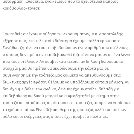
μετάφραση, ίσως είναι ένα κείμενο που το έχει στείλει κάποιος
κακόβουλος» τόνισε.
Ερωτηθείς αν έχουμε αύξηση των κρουσμάτων, ο κ. Αποστολιδης
εξήγησε πως, «το τελευταίο διάστημα έχουμε πολλά κρούσματα.
Συνήθως ζητάνε να τους επιβεβαιώσουν έναν αριθμό που στέλνουν,
ο οποίος δεν πρέπει να επιβεβαιωθεί ή ζητάνε να μπουν σε ένα λινγκ
που τους στέλνουν. Αν συμβεί κάτι τέτοιο, αν δηλαδή δώσουμε τα
στοιχεία μας, θα πρέπει να ακυρώσουμε την κάρτα μας σε
συνεννόηση με την τράπεζα μας και μετά να απευθυνθούμε στις
διωκτικες αρχές εφόσον θέλουμε να υποβάλουμε κάποια μήνυση. Αν
δεν έχουμε βάλει τον κωδικό, δεν μας έχουν στείλει δηλαδή για
επιβεβαίωση κωδικού μπορεί να αμφισβητηθεί με αίτημα στην
τράπεζα και σε κάποιες περίπτωσεις οι τράπεζες μπορεί να γυρίσουν
τα χρήματα πίσω. Είναι βέβαια θέμα της τράπεζας αλλά και παίζουν
ρόλο και οι ενέργειες στις οποίες έχει προβεί ο πολίτης»..