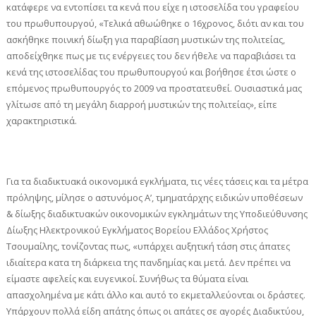
κατάφερε να εντοπίσει τα κενά που είχε η ιστοσελίδα του γραφείου
του πρωθυπουργού, «Τελικά αθωώθηκε ο 16χρονος, διότι αν και του
ασκήθηκε ποινική δίωξη για παραβίαση μυστικών της πολιτείας,
αποδείχθηκε πως με τις ενέργειες του δεν ήθελε να παραβιάσει τα
κενά της ιστοσελίδας του πρωθυπουργού και βοήθησε έτσι ώστε ο
επόμενος πρωθυπουργός το 2009 να προστατευθεί. Ουσιαστικά μας
γλίτωσε από τη μεγάλη διαρροή μυστικών της πολιτείας», είπε
χαρακτηριστικά.
Για τα διαδικτυακά οικονομικά εγκλήματα, τις νέες τάσεις και τα μέτρα
πρόληψης, μίλησε ο αστυνόμος Α’, τμηματάρχης ειδικών υποθέσεων
& δίωξης διαδικτυακών οικονομικών εγκλημάτων της Υποδιεύθυνσης
Δίωξης Ηλεκτρονικού Εγκλήματος Βορείου Ελλάδος Χρήστος
Τσουμαίλης, τονίζοντας πως, «υπάρχει αυξητική τάση στις άπατες
ιδιαίτερα κατα τη διάρκεια της πανδημίας και μετά. Δεν πρέπει να
είμαστε αφελείς και ευγενικοί. Συνήθως τα θύματα είναι
απασχολημένα με κάτι άλλο και αυτό το εκμεταλλεύονται οι δράστες.
Υπάρχουν πολλά είδη απάτης όπως οι απάτες σε αγορές Διαδικτύου,