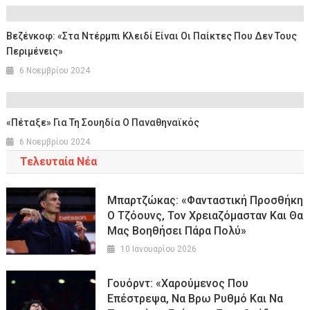
Βεζένκοφ: «Στα Ντέρμπι Κλειδί Είναι Οι Παίκτες Που Δεν Τους
Περιμένεις»
6 Νοεμβρίου 2024
«Πέταξε» Για Τη Σουηδία Ο Παναθηναϊκός
6 Νοεμβρίου 2024
Τελευταία Νέα
Μπαρτζώκας: «Φανταστική Προσθήκη
Ο Τζόουνς, Τον Χρειαζόμασταν Και Θα
Μας Βοηθήσει Πάρα Πολύ»
10 Ιανουαρίου 2026
Γουόρντ: «Χαρούμενος Που
Επέστρεψα, Να Βρω Ρυθμό Και Να