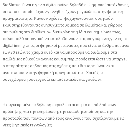
διαδίκτυο. Είναι η γενιά digital native δηλαδή οι ψηφιακοί αυτόχθονες,
οι τύποι οι οποίοι έχουν γεννηθεί, έχουν μεγαλώσει στην ψηφιακή
πραγματικότητα. Κάνουν σχέσεις, ψυχαγωγούνται, συζητούν,
εκμυστηρεύονται τις ανησυχίες τους μέσα σε δωμάτια και χώρους
συνομιλίας στο διαδίκτυο», διευκρίνησε η ίδια και σημείωσε πως,
«είναι πολύ σημαντικό να καταλαβαίνουν οι προηγούμενες γενιές, οι
digital immigrants, οι ψηφιακοί μετανάστες που είναι οι άνθρωποι άνω
των 30 ετών, το χάσμα αυτό και να μπορούμε να διδάξουμε στα
παιδιά μας ηθικούς κανόνες και συμπεριφορές έτσι ώστε να υπάρχει
ο απαραίτητος σεβασμός στις σχέσεις που διαμορφώνουν και
αναπτύσσουν στην ψηφιακή πραγματικότητα. Χρειάζεται
συνεχιζόμενη συνεργασία εκπαιδευτικών και γονέων».
Η συγκεκριμένη εκδήλωση περικλείεται σε μία σειρά δράσεων
πρόληψης, για την ενημέρωση, την ευαισθητοποίηση και την
προστασία των πολιτών από τους κινδύνους που σχετίζονται με τις
νέες ψηφιακές τεχνολογίες.