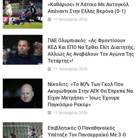
«Καθάρισε» Η Λάτσιο Με Αυτογκόλ
Απέναντι Στην Ελλάς Βερόνα (0-1)
11 Ιανουαρίου 2026
ΠΑΕ Ολυμπιακός: «Ας Φροντίσουν
ΚΕΔ Και ΕΠΟ Να Έρθει Ελίτ Διαιτητής,
Αλλιώς Ας Αναβάλουν Τον Αγώνα Της
Τετάρτης»!
11 Ιανουαρίου 2026
Νίκολιτς: «Το 80% Των Γκολ Που
Ακυρώθηκαν Στην ΑΕΚ Θα Έπρεπε Να
Είχαν Μετρήσει – Ίσως Έχουμε
Παγκόσμιο Ρεκόρ»
11 Ιανουαρίου 2026
Επιβλητικός Ο Παναθηναϊκός
Υπέταξε Τον Πανσερραϊκό Με 3-0