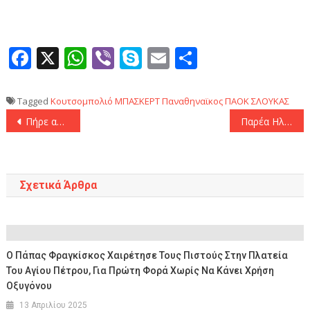
Facebook
X
WhatsApp
Viber
Skype
Email
Μοιραστεί
Tagged
Κουτσομπολιό
ΜΠΑΣΚΕΡΤ
Παναθηναϊκος
ΠΑΟΚ
ΣΛΟΥΚΑΣ
Πλοήγηση
Πήρε ανάσα ο Λεβαδειακός με λυτρωτή Γιαννιώτα, 1-0 τον Πανσερραίκό!
Παρέα Ηλιόπουλος – Μπέος στο Πανθεσσαλικό!
άρθρων
Σχετικά Άρθρα
Ο Πάπας Φραγκίσκος Χαιρέτησε Τους Πιστούς Στην Πλατεία
Του Αγίου Πέτρου, Για Πρώτη Φορά Χωρίς Να Κάνει Χρήση
Οξυγόνου
13 Απριλίου 2025