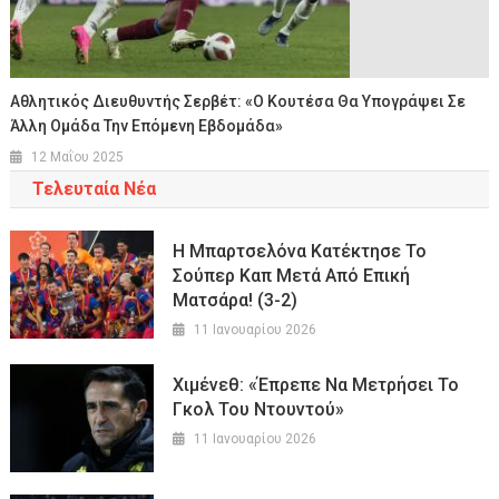
Αθλητικός Διευθυντής Σερβέτ: «Ο Κουτέσα Θα Υπογράψει Σε
Άλλη Ομάδα Την Επόμενη Εβδομάδα»
12 Μαΐου 2025
Τελευταία Νέα
Η Μπαρτσελόνα Κατέκτησε Το
Σούπερ Καπ Μετά Από Επική
Ματσάρα! (3-2)
11 Ιανουαρίου 2026
Χιμένεθ: «Έπρεπε Να Μετρήσει Το
Γκολ Του Ντουντού»
11 Ιανουαρίου 2026