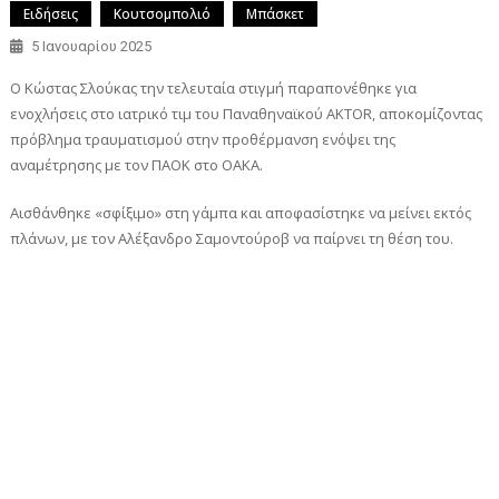
Ειδήσεις
Κουτσομπολιό
Μπάσκετ
5 Ιανουαρίου 2025
Ο Κώστας Σλούκας την τελευταία στιγμή παραπονέθηκε για
ενοχλήσεις στο ιατρικό τιμ του Παναθηναϊκού AKTOR, αποκομίζοντας
πρόβλημα τραυματισμού στην προθέρμανση ενόψει της
αναμέτρησης με τον ΠΑΟΚ στο ΟΑΚΑ.
Αισθάνθηκε «σφίξιμο» στη γάμπα και αποφασίστηκε να μείνει εκτός
πλάνων, με τον Αλέξανδρο Σαμοντούροβ να παίρνει τη θέση του.