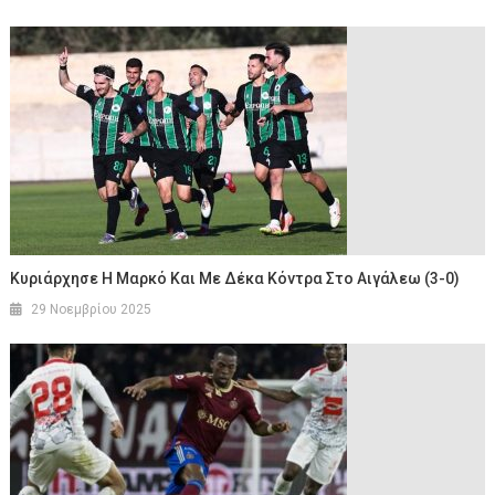
Κυριάρχησε Η Μαρκό Και Με Δέκα Κόντρα Στο Αιγάλεω (3-0)
29 Νοεμβρίου 2025