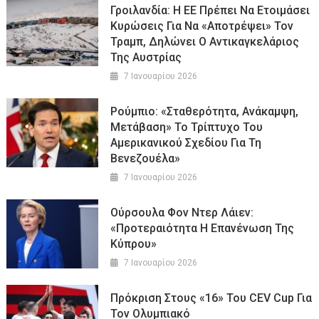
Γροιλανδία: Η ΕΕ Πρέπει Να Ετοιμάσει
Κυρώσεις Για Να «αποτρέψει» Τον
Τραμπ, Δηλώνει Ο Αντικαγκελάριος
Της Αυστρίας
7 Ιανουαρίου 2026
Ρούμπιο: «Σταθερότητα, Ανάκαμψη,
Μετάβαση» Το Τρίπτυχο Του
Αμερικανικού Σχεδίου Για Τη
Βενεζουέλα»
7 Ιανουαρίου 2026
Ούρσουλα Φον Ντερ Λάιεν:
«Προτεραιότητα Η Επανένωση Της
Κύπρου»
7 Ιανουαρίου 2026
Πρόκριση Στους «16» Του CEV Cup Για
Τον Ολυμπιακό