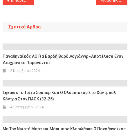
Μπαρτζώκας: «Η ομάδα είναι στα κόκκινα τόσους μήνες!»
«Α’Βola»: «Απέρριψε ο Παναθηναϊκός πρόταση της Σπόρτινγκ Λισσαβόνας ύψους 6 εκατ. ευρώ για τον Βαγιαννίδη»
άρθρων
Σχετικά Άρθρα
Παναθηναϊκός ΑΟ Για Βαρδή Βαρδινογιάννη: «Αποτέλεσε Έναν
Διαχρονικό Παράγοντα»
12 Νοεμβρίου 2024
Σήκωσε Το Τρίτο Σούπερ Καπ Ο Ολυμπιακός Στο Χάντμπολ
Κόντρα Στον ΠΑΟΚ (32-25)
14 Σεπτεμβρίου 2024
Με Τον Νικητή Μπότεφ-Μάριμπορ Κληρώθηκε Ο Παναθηναϊκός