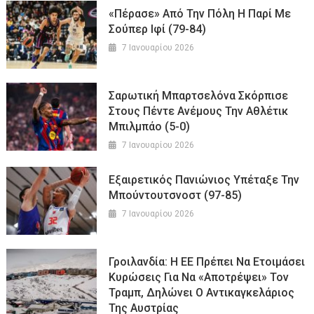
«Πέρασε» Από Την Πόλη Η Παρί Με
Σούπερ Ιφί (79-84)
7 Ιανουαρίου 2026
Σαρωτική Μπαρτσελόνα Σκόρπισε
Στους Πέντε Ανέμους Την Αθλέτικ
Μπιλμπάο (5-0)
7 Ιανουαρίου 2026
Εξαιρετικός Πανιώνιος Υπέταξε Την
Μπούντουτσνοστ (97-85)
7 Ιανουαρίου 2026
Γροιλανδία: Η ΕΕ Πρέπει Να Ετοιμάσει
Κυρώσεις Για Να «αποτρέψει» Τον
Τραμπ, Δηλώνει Ο Αντικαγκελάριος
Της Αυστρίας