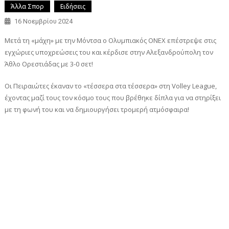
Άλλα Σπορ
Ειδήσεις
16 Νοεμβρίου 2024
Μετά τη «μάχη» με την Μόντσα ο Ολυμπιακός ONEX επέστρεψε στις
εγχώριες υποχρεώσεις του και κέρδισε στην Αλεξανδρούπολη τον
Άθλο Ορεστιάδας με 3-0 σετ!
Οι Πειραιώτες έκαναν το «τέσσερα στα τέσσερα» στη Volley League,
έχοντας μαζί τους τον κόσμο τους που βρέθηκε δίπλα για να στηρίξει
με τη φωνή του και να δημιουργήσει τρομερή ατμόσφαιρα!