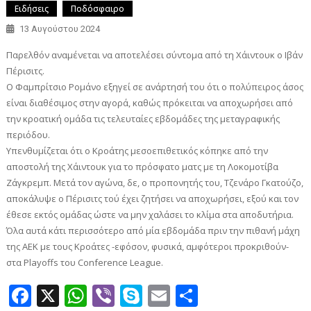
Ειδήσεις
Ποδόσφαιρο
13 Αυγούστου 2024
Παρελθόν αναμένεται να αποτελέσει σύντομα από τη Χάιντουκ ο Ιβάν
Πέρισιτς.
Ο Φαμπρίτσιο Ρομάνο εξηγεί σε ανάρτησή του ότι ο πολύπειρος άσος
είναι διαθέσιμος στην αγορά, καθώς πρόκειται να αποχωρήσει από
την κροατική ομάδα τις τελευταίες εβδομάδες της μεταγραφικής
περιόδου.
Υπενθυμίζεται ότι ο Κροάτης μεσοεπιθετικός κόπηκε από την
αποστολή της Χάιντουκ για το πρόσφατο ματς με τη Λοκομοτίβα
Ζάγκρεμπ. Μετά τον αγώνα, δε, ο προπονητής του, Τζενάρο Γκατούζο,
αποκάλυψε ο Πέρισιτς τού έχει ζητήσει να αποχωρήσει, εξού και τον
έθεσε εκτός ομάδας ώστε να μην χαλάσει το κλίμα στα αποδυτήρια.
Όλα αυτά κάτι περισσότερο από μία εβδομάδα πριν την πιθανή μάχη
της ΑΕΚ με τους Κροάτες -εφόσον, φυσικά, αμφότεροι προκριθούν-
στα Playoffs του Conference League.
Facebook
X
WhatsApp
Viber
Skype
Email
Μοιραστεί