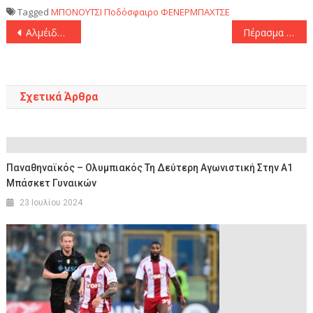
Tagged
ΜΠΟΝΟΥΤΣΙ
Ποδόσφαιρο
ΦΕΝΕΡΜΠΑΧΤΣΕ
Πλοήγηση
Αλμέιδα: «Εντυπωσιασμένος με την έντονη παρουσία των οπαδών της ΑΕΚ στην Κύπρο»
Πέρασμα Πρωταθλητή από τον Ολυμπιακό στην Πυλαία (22-39)
άρθρων
Σχετικά Άρθρα
Παναθηναϊκός – Ολυμπιακός Τη Δεύτερη Αγωνιστική Στην Α1
Μπάσκετ Γυναικών
23 Ιουλίου 2024