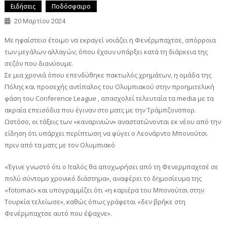
Ειδήσεις
Ποδόσφαιρο
20 Μαρτίου 2024
Με ηφαίστειο έτοιμο να εκραγεί νοιάζει η Φενέρμπαχτσε, απόρροια
των μεγάλων αλλαγών, όπου έχουν υπάρξει κατά τη διάρκεια της
σεζόν που διανύουμε.
Σε μια χρονιά όπου επενδύθηκε πακτωλός χρημάτων, η ομάδα της
Πόλης και προσεχής αντίπαλος του Ολυμπιακού στην προημιτελική
φάση του Conference League , απασχολεί τελευταία τα media με τα
ακραία επεισόδια που έγιναν στο ματς με την Τράμπζονσπορ.
Ωστόσο, οι τάξεις των «καναρινιών» αναστατώνονται εκ νέου από την
είδηση ότι υπάρχει περίπτωση να φύγει ο Λεονάρντο Μπονούτσι
πριν από τα ματς με τον Ολυμπιακό
«Έγινε γνωστό ότι ο Ιταλός θα αποχωρήσει από τη Φενερμπαχτσέ σε
πολύ σύντομο χρονικό διάστημα», αναφέρει το δημοσίευμα της
«fotomac» και υπογραμμίζει ότι «η καριέρα του Μπονούτσι στην
Τουρκία τελείωσε», καθώς όπως γράφεται «δεν βρήκε στη
Φενέρμπαχτσε αυτό που έψαχνε».