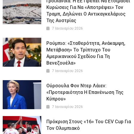
Γροιλανδία: Η ΕΕ Πρέπει Να Ετοιμάσει
Κυρώσεις Για Να «αποτρέψει» Τον
Τραμπ, Δηλώνει Ο Αντικαγκελάριος
Της Αυστρίας
7 Ιανουαρίου 2026
Ρούμπιο: «Σταθερότητα, Ανάκαμψη,
Μετάβαση» Το Τρίπτυχο Του
Αμερικανικού Σχεδίου Για Τη
Βενεζουέλα»
7 Ιανουαρίου 2026
Ούρσουλα Φον Ντερ Λάιεν:
«Προτεραιότητα Η Επανένωση Της
Κύπρου»
7 Ιανουαρίου 2026
Πρόκριση Στους «16» Του CEV Cup Για
Τον Ολυμπιακό