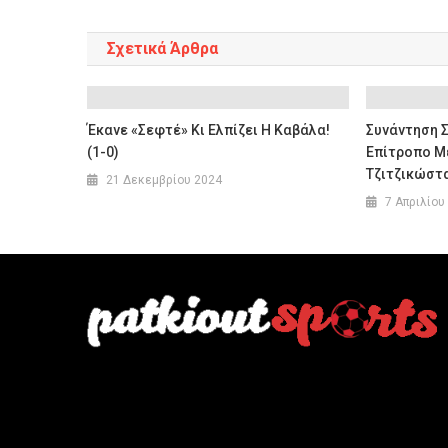
Σχετικά Άρθρα
Έκανε «σεφτέ» Κι Ελπίζει Η Καβάλα!
Συνάντηση 
(1-0)
Επίτροπο 
Τζιτζικώστ
21 Δεκεμβρίου 2024
7 Απριλίου