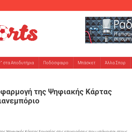
ς” στα Αποδυτήρια
Ποδόσφαιρο
Μπάσκετ
Άλλα Σπορ
 εφαρμογή της Ψηφιακής Κάρτας
λιανεμπόριο
 της Ψηφιακής Κάρτας Εργασίας στις επιχειρήσεις που υπάγονται στους