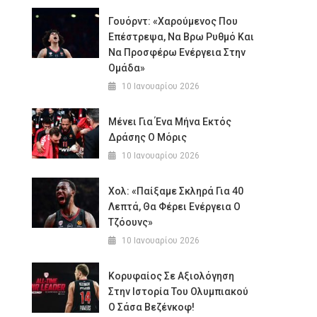
Γουόρντ: «Χαρούμενος Που
Επέστρεψα, Να Βρω Ρυθμό Και
Να Προσφέρω Ενέργεια Στην
Ομάδα»
10 Ιανουαρίου 2026
Μένει Για Ένα Μήνα Εκτός
Δράσης Ο Μόρις
10 Ιανουαρίου 2026
Χολ: «Παίξαμε Σκληρά Για 40
Λεπτά, Θα Φέρει Ενέργεια Ο
Τζόουνς»
10 Ιανουαρίου 2026
Κορυφαίος Σε Αξιολόγηση
Στην Ιστορία Του Ολυμπιακού
Ο Σάσα Βεζένκοφ!