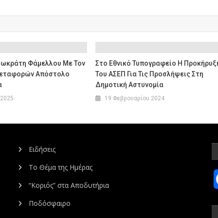
Σωκράτη Φάμελλου Με Τον
Στο Εθνικό Τυπογραφείο Η Προκήρυξ
Μεταφορών Απόστολο
Του ΑΣΕΠ Για Τις Προσλήψεις Στη
α
Δημοτική Αστυνομία
 2025
19 Φεβρουαρίου 2024
Ειδήσεις
Το Θέμα της Ημέρας
“Κοριός” στα Αποδυτήρια
Ποδόσφαιρο