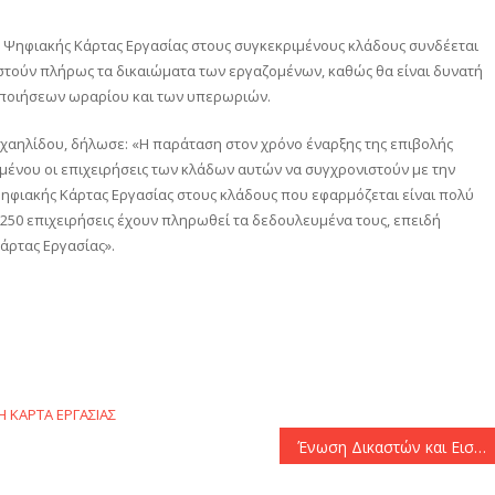
 Ψηφιακής Κάρτας Εργασίας στους συγκεκριμένους κλάδους συνδέεται
λιστούν πλήρως τα δικαιώματα των εργαζομένων, καθώς θα είναι δυνατή
οποιήσεων ωραρίου και των υπερωριών.
ιχαηλίδου, δήλωσε: «Η παράταση στον χρόνο έναρξης της επιβολής
μένου οι επιχειρήσεις των κλάδων αυτών να συγχρονιστούν με την
Ψηφιακής Κάρτας Εργασίας στους κλάδους που εφαρμόζεται είναι πολύ
 250 επιχειρήσεις έχουν πληρωθεί τα δεδουλευμένα τους, επειδή
άρτας Εργασίας».
αστείτε
 ΚΑΡΤΑ ΕΡΓΑΣΙΑΣ
Ένωση Δικαστών και Εισαγγελέων: «Η Ελληνική Δικαιοσύνη μένει έξω από το πολιτικό παιχνίδι»