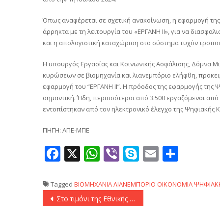
Όπως αναφέρεται σε σχετική ανακοίνωση, η εφαρμογή της
άρρηκτα με τη λειτουργία του «ΕΡΓΑΝΗ ΙΙ», για να διασφα
και η απολογιστική καταχώριση στο σύστημα τυχόν τροπ
Η υπουργός Εργασίας και Κοινωνικής Ασφάλισης, Δόμνα Μ
κυρώσεων σε βιομηχανία και λιανεμπόριο ελήφθη, προκει
εφαρμογή του “ΕΡΓΑΝΗ ΙΙ”. Η πρόοδος της εφαρμογής της 
σημαντική. Ήδη, περισσότεροι από 3.500 εργαζόμενοι από
εντοπίστηκαν από τον ηλεκτρονικό έλεγχο της Ψηφιακής Κ
ΠΗΓΉ: ΑΠΕ-ΜΠΕ
Facebook
X
WhatsApp
Viber
Skype
Email
Μοιρ
Tagged
ΒΙΟΜΗΧΑΝΙΑ
ΛΙΑΝΕΜΠΟΡΙΟ
ΟΙΚΟΝΟΜΙΑ
ΨΗΦΙΑΚΗ
Πλοήγηση
Στο τιμόνι της Εθνικής βόλεϊ Ανδρών ο Κώστας Χριστοφιδέλης
άρθρων