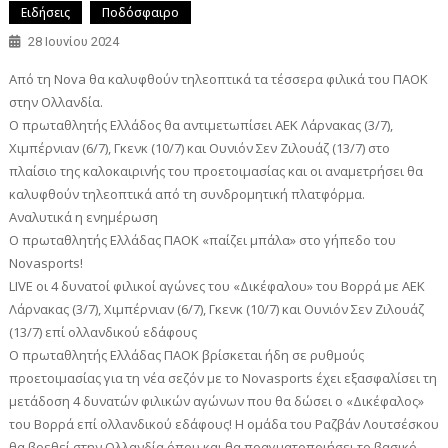
Ειδήσεις
Ποδόσφαιρο
28 Ιουνίου 2024
Από τη Nova θα καλυφθούν τηλεοπτικά τα τέσσερα φιλικά του ΠΑΟΚ
στην Ολλανδία.
Ο πρωταθλητής Ελλάδος θα αντιμετωπίσει ΑΕΚ Λάρνακας (3/7),
Χιμπέρνιαν (6/7), Γκενκ (10/7) και Ουνιόν Σεν Ζιλουάζ (13/7) στο
πλαίσιο της καλοκαιρινής του προετοιμασίας και οι αναμετρήσει θα
καλυφθούν τηλεοπτικά από τη συνδρομητική πλατφόρμα.
Αναλυτικά η ενημέρωση
O πρωταθλητής Ελλάδας ΠΑΟΚ «παίζει μπάλα» στο γήπεδο του
Novasports!
LIVE oι 4 δυνατοί φιλικοί αγώνες του «Δικέφαλου» του Βορρά με ΑΕΚ
Λάρνακας (3/7), Χιμπέρνιαν (6/7), Γκενκ (10/7) και Ουνιόν Σεν Ζιλουάζ
(13/7) επί ολλανδικού εδάφους
Ο πρωταθλητής Ελλάδας ΠΑΟΚ βρίσκεται ήδη σε ρυθμούς
προετοιμασίας για τη νέα σεζόν με το Novasports έχει εξασφαλίσει τη
μετάδοση 4 δυνατών φιλικών αγώνων που θα δώσει ο «Δικέφαλος»
του Βορρά επί ολλανδικού εδάφους! Η ομάδα του Ραζβάν Λουτσέσκου
θα βρεθεί στην Ολλανδία όπου και θα πραγματοποιήσει το βασικό