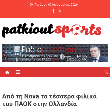
Skip
Τετάρτη, 07 Ιανουαρίου, 2026
to
content
PatKiout Sports
Ό,τι θες να μάθεις στο patkiout – Όλα τα Αθλητικά Νέα
Από τη Nova τα τέσσερα φιλικά
του ΠΑΟΚ στην Ολλανδία