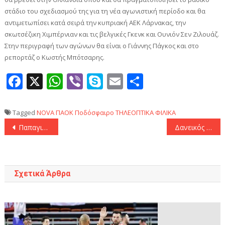
στάδιο του σχεδιασμού της για τη νέα αγωνιστική περίοδο και θα
αντιμετωπίσει κατά σειρά την κυπριακή ΑΕΚ Λάρνακας, την
σκωτσέζικη Χιμπέρνιαν και τις βελγικές Γκενκ και Ουνιόν Σεν Ζιλουάζ.
Στην περιγραφή των αγώνων θα είναι ο Γιάννης Πάγκος και στο
ρεπορτάζ ο Κωστής Μπότσαρης.
Facebook
X
WhatsApp
Viber
Skype
Email
Μοιραστεί
Tagged
NOVA
ΠΑΟΚ
Ποδόσφαιρο
ΤΗΛΕΟΠΤΙΚΑ
ΦΙΛΙΚΑ
Πλοήγηση
Παπαγιάννης: «Πρωταρχικός στόχος να μπούμε με το δεξί στο Προολυμπιακό τουρνουά»
Δανεικός στον Άρη ο Μαντζούκας
άρθρων
Σχετικά Άρθρα