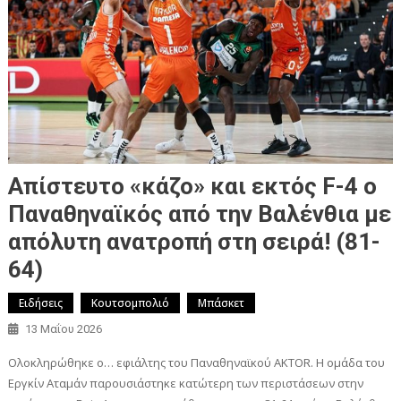
Απίστευτο «κάζο» και εκτός F-4 ο
Παναθηναϊκός από την Βαλένθια με
απόλυτη ανατροπή στη σειρά! (81-
64)
Ειδήσεις
Κουτσομπολιό
Μπάσκετ
13 Μαΐου 2026
Ολοκληρώθηκε ο… εφιάλτης του Παναθηναϊκού AKTOR. Η ομάδα του
Εργκίν Αταμάν παρουσιάστηκε κατώτερη των περιστάσεων στην