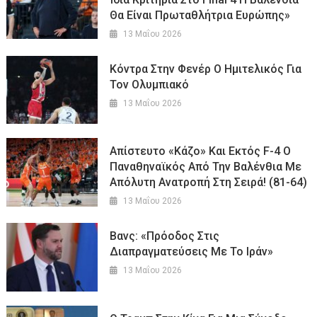
Θα Είναι Πρωταθλήτρια Ευρώπης»
13 Μαΐου 2026
Κόντρα Στην Φενέρ Ο Ημιτελικός Για
Τον Ολυμπιακό
13 Μαΐου 2026
Απίστευτο «κάζο» Και Εκτός F-4 Ο
Παναθηναϊκός Από Την Βαλένθια Με
Απόλυτη Ανατροπή Στη Σειρά! (81-64)
13 Μαΐου 2026
Βανς: «Πρόοδος Στις
Διαπραγματεύσεις Με Το Ιράν»
13 Μαΐου 2026