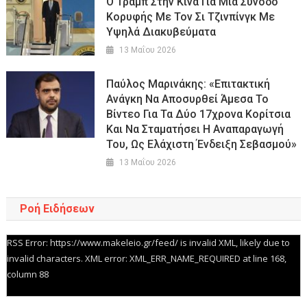
Ο Τραμπ Στην Κίνα Για Μια Σύνοδο
Κορυφής Με Τον Σι Τζινπίνγκ Με
Υψηλά Διακυβεύματα
13 Μαΐου 2026
Παύλος Μαρινάκης: «Επιτακτική
Ανάγκη Να Αποσυρθεί Άμεσα Το
Βίντεο Για Τα Δύο 17χρονα Κορίτσια
Και Να Σταματήσει Η Αναπαραγωγή
Του, Ως Ελάχιστη Ένδειξη Σεβασμού»
13 Μαΐου 2026
Ροή Ειδήσεων
RSS Error: https://www.makeleio.gr/feed/ is invalid XML, likely due to
invalid characters. XML error: XML_ERR_NAME_REQUIRED at line 168,
column 88