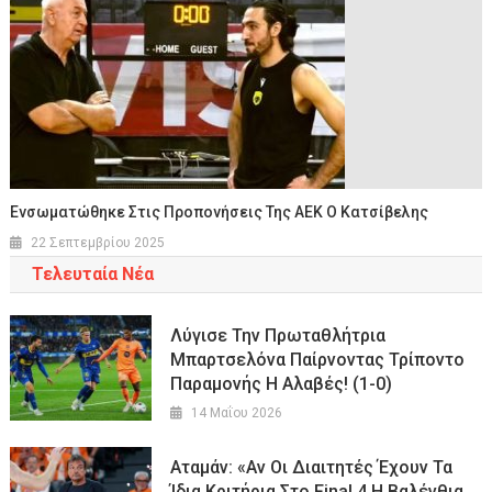
Ενσωματώθηκε Στις Προπονήσεις Της ΑΕΚ Ο Κατσίβελης
22 Σεπτεμβρίου 2025
Τελευταία Νέα
Λύγισε Την Πρωταθλήτρια
Μπαρτσελόνα Παίρνοντας Τρίποντο
Παραμονής Η Αλαβές! (1-0)
14 Μαΐου 2026
Αταμάν: «Αν Οι Διαιτητές Έχουν Τα
Ίδια Κριτήρια Στο Final 4 Η Βαλένθια