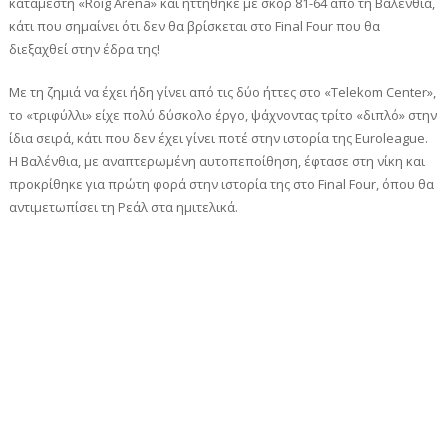
κατάμεστη «Roig Arena» και ηττήθηκε με σκορ 81-64 από τη Βαλένθια,
κάτι που σημαίνει ότι δεν θα βρίσκεται στο Final Four που θα
διεξαχθεί στην έδρα της!
Με τη ζημιά να έχει ήδη γίνει από τις δύο ήττες στο «Telekom Center»,
το «τριφύλλι» είχε πολύ δύσκολο έργο, ψάχνοντας τρίτο «διπλό» στην
ίδια σειρά, κάτι που δεν έχει γίνει ποτέ στην ιστορία της Euroleague.
Η Βαλένθια, με αναπτερωμένη αυτοπεποίθηση, έφτασε στη νίκη και
προκρίθηκε για πρώτη φορά στην ιστορία της στο Final Four, όπου θα
αντιμετωπίσει τη Ρεάλ στα ημιτελικά.