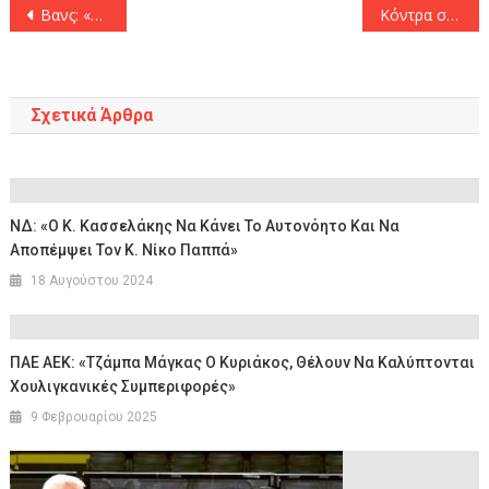
Πλοήγηση
Βανς: «Πρόοδος στις διαπραγματεύσεις με το Ιράν»
Κόντρα στην Φενέρ ο ημιτελικός για τον Ολυμπιακό
άρθρων
Σχετικά Άρθρα
ΝΔ: «Ο Κ. Κασσελάκης Να Κάνει Το Αυτονόητο Και Να
Αποπέμψει Τον Κ. Νίκο Παππά»
18 Αυγούστου 2024
ΠΑΕ ΑΕΚ: «Τζάμπα Μάγκας Ο Κυριάκος, Θέλουν Να Καλύπτονται
Χουλιγκανικές Συμπεριφορές»
9 Φεβρουαρίου 2025