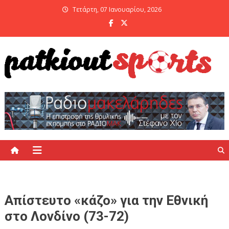
Skip
Τετάρτη, 07 Ιανουαρίου, 2026
to
content
PatKiout Sports
Ό,τι θες να μάθεις στο patkiout – Όλα τα Αθλητικά Νέα
Απίστευτο «κάζο» για την Εθνική
στο Λονδίνο (73-72)