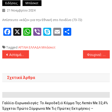
Ειδήσεις
Μπάσκετ
21 Νοεμβρίου 2024
Απίστευτο «κάζο» για την Εθνική στο Λονδίνο (73-72)
Facebook
X
WhatsApp
Viber
Skype
Email
Μοιραστεί
Tagged
ΑΓΓΛΙΑ
ΕΛΛΑΔΑ
Μπάσκετ
Πλοήγηση
Ασταμάτητος ο Ολυμπιακός παρέσυρε και την Μπασκόνια! (92-69)
Φουρνιέ: «Απολαμβάνω να παίζω γι’ αυτόν τον κόσμο!»
άρθρων
Σχετικά Άρθρα
Γαλλία-Ευρωεκλογές: Το Ακροδεξιό Κόμμα Της Λεπέν Με 32,4%
Έρχεται Πρώτο Σύμφωνα Με Τις Πρώτες Εκτιμήσεις –