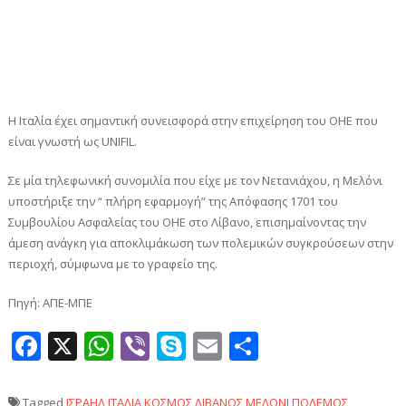
Η Ιταλία έχει σημαντική συνεισφορά στην επιχείρηση του ΟΗΕ που
είναι γνωστή ως UNIFIL.
Σε μία τηλεφωνική συνομιλία που είχε με τον Νετανιάχου, η Μελόνι
υποστήριξε την “ πλήρη εφαρμογή” της Απόφασης 1701 του
Συμβουλίου Ασφαλείας του ΟΗΕ στο Λίβανο, επισημαίνοντας την
άμεση ανάγκη για αποκλιμάκωση των πολεμικών συγκρούσεων στην
περιοχή, σύμφωνα με το γραφείο της.
Πηγή: ΑΠΕ-ΜΠΕ
Facebook
X
WhatsApp
Viber
Skype
Email
Μοιραστεί
Tagged
ΙΣΡΑΗΛ
ΙΤΑΛΙΑ
ΚΟΣΜΟΣ
ΛΙΒΑΝΟΣ
ΜΕΛΟΝΙ
ΠΟΛΕΜΟΣ