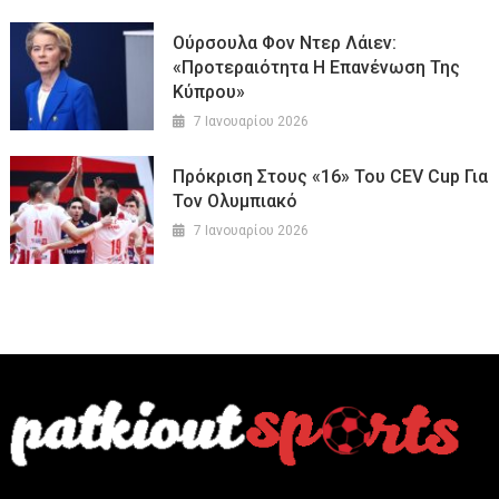
Ούρσουλα Φον Ντερ Λάιεν:
«Προτεραιότητα Η Επανένωση Της
Κύπρου»
7 Ιανουαρίου 2026
Πρόκριση Στους «16» Του CEV Cup Για
Τον Ολυμπιακό
7 Ιανουαρίου 2026