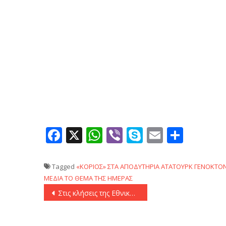
Facebook
X
WhatsApp
Viber
Skype
Email
Μοιρ
Tagged
«ΚΟΡΙΟΣ» ΣΤΑ ΑΠΟΔΥΤΗΡΙΑ
ΑΤΑΤΟΥΡΚ
ΓΕΝΟΚΤΟΝ
ΜΕΔΙΑ
ΤΟ ΘΕΜΑ ΤΗΣ ΗΜΕΡΑΣ
Πλοήγηση
Στις κλήσεις της Εθνικής Κροατίας ο Κοτάρσκι
άρθρων