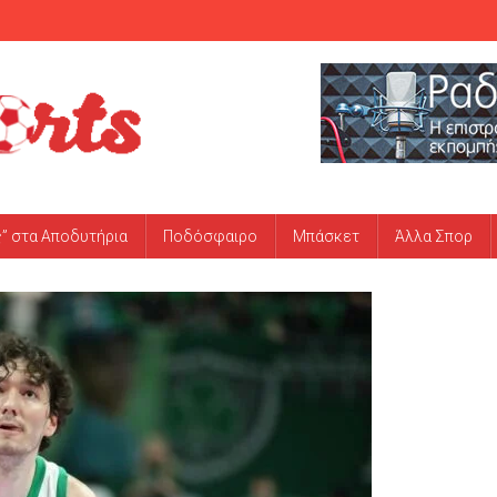
ς” στα Αποδυτήρια
Ποδόσφαιρο
Μπάσκετ
Άλλα Σπορ