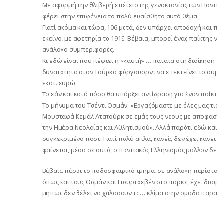
Με αφορμή την θλιβερή επέτειο της γενοκτονίας των Πο
φέρει στην επιφάνεια το πολύ ευαίσθητο αυτό θέμα.
Γιατί ακόμα και τώρα, 106 μετά, δεν υπάρχει αποδοχή και
εκείνο, με αφετηρία το 1919. Βέβαια, μπορεί ένας παίκτης
ανάλογο συμπεριφορές.
Κι εδώ είναι που πέφτει η «καυτή» … πατάτα στη διοίκησ
δυνατότητα στον Τούρκο φόργουορντ να επεκτείνει το συμ
εκατ. ευρώ.
Το εάν και κατά πόσο θα υπάρξει αντίδραση για έναν παίκ
Το μήνυμα του Τσέντι Οσμάν: «Εργαζόμαστε με όλες μας τι
Μουσταφά Κεμάλ Ατατούρκ σε εμάς τους νέους με αποφασι
την Ημέρα Νεολαίας και Αθλητισμού». Αλλά παρότι εδώ και 
συγκεκριμένο ποστ. Γιατί πολύ απλά, κανείς δεν έχει κάν
φαίνεται, μέσα σε αυτό, ο ποντιακός Ελληνισμός μάλλον δ
Βέβαια πέρσι το ποδοσφαιρικό τμήμα, σε ανάλογη περίστα
όπως και τους Οσμάν και Γιουρτσεβέν στο παρκέ, έχει δια
μήπως δεν θέλει να χαλάσουν το… κλίμα στην ομάδα παραμο