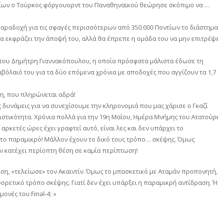
ντίων ο Τούρκος φόργουορντ του Παναθηναϊκού θεώρησε σκόπιμο να …
 παραδοχή για τις σφαγές περισσότερων από 350.000 Ποντίων το διάστημα
 να εκφράζει την άποψή του, αλλά θα έπρεπε η ομάδα του να μην επιτρέψ
η του Δημήτρη Γιαννακόπουλου, η οποία πρόσφατα μάλιστα έδωσε τη
βόλαιό του για τα δύο επόμενα χρόνια με αποδοχές που αγγίζουν τα 1,7
τη, που πληρώνεται αδρά!
ς δυνάμεις για να συνεχίσουμε την κληρονομιά που μας χάρισε ο Γκαζί
στικότητα. Χρόνια πολλά για την 19η Μαΐου, Ημέρα Μνήμης του Ατατούρ
αρκετές ώρες έχει γραφτεί αυτό, είναι λες και δεν υπάρχει το
ει το παραμικρό! Μάλλον έχουν το δικό τους τρόπο… σκέψης. Όμως
εν κατέχει περίοπτη θέση σε καμία περίπτωση!
ση, «τελείωσε» τον Ακαϊντίν. Όμως το μπασκετικό με Αταμάν προπονητή,
φορετικό τρόπο σκέψης. Γιατί δεν έχει υπάρξει η παραμικρή αντίδραση. Ή
νές του Final-4; «