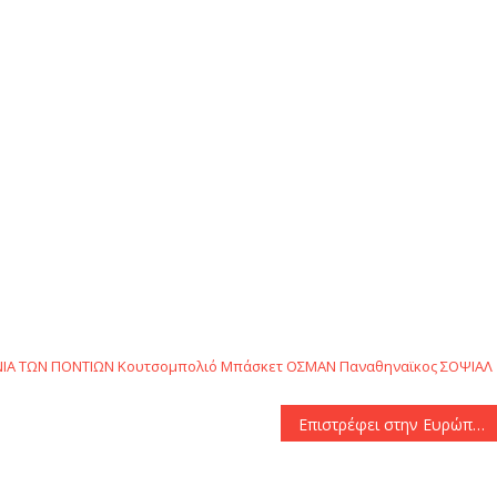
αστείτε
ΙΑ ΤΩΝ ΠΟΝΤΙΩΝ
Κουτσομπολιό
Μπάσκετ
ΟΣΜΑΝ
Παναθηναϊκος
ΣΟΨΙΑΛ
Επιστρέφει στην Ευρώπη ο Κριστιάνο Ρονάλντο – Τελείωσε… η αποστολή του στην Αλ Νασρ»