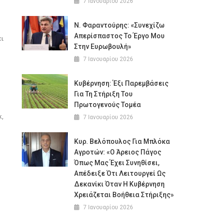
7 Ιανουαρίου 2026
Ν. Φαραντούρης: «Συνεχίζω
Απερίσπαστος Το Έργο Μου
ει
Στην Ευρωβουλή»
7 Ιανουαρίου 2026
Κυβέρνηση: Έξι Παρεμβάσεις
Για Τη Στήριξη Του
Πρωτογενούς Τομέα
κ,
7 Ιανουαρίου 2026
Κυρ. Βελόπουλος Για Μπλόκα
Αγροτών: «Ο Άρειος Πάγος
Όπως Μας Έχει Συνηθίσει,
Απέδειξε Ότι Λειτουργεί Ως
Δεκανίκι Όταν Η Κυβέρνηση
Χρειάζεται Βοήθεια Στήριξης»
7 Ιανουαρίου 2026