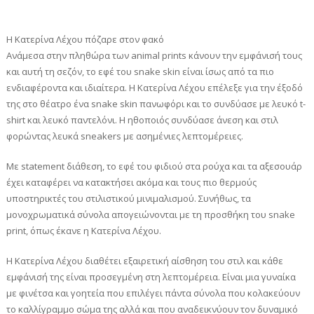
H Κατερίνα Λέχου πόζαρε στον φακό
Ανάμεσα στην πληθώρα των animal prints κάνουν την εμφάνισή τους
και αυτή τη σεζόν, το εφέ του snake skin είναι ίσως από τα πιο
ενδιαφέροντα και ιδιαίτερα. Η Κατερίνα Λέχου επέλεξε για την έξοδό
της στο θέατρο ένα snake skin πανωφόρι και το συνδύασε με λευκό t-
shirt και λευκό παντελόνι. H ηθοποιός συνδύασε άνεση και στιλ
φορώντας λευκά sneakers με ασημένιες λεπτομέρειες.
Με statement διάθεση, το εφέ του φιδιού στα ρούχα και τα αξεσουάρ
έχει καταφέρει να κατακτήσει ακόμα και τους πιο θερμούς
υποστηρικτές του στιλιστικού μινιμαλισμού. Συνήθως, τα
μονοχρωματικά σύνολα απογειώνονται με τη προσθήκη του snake
print, όπως έκανε η Κατερίνα Λέχου.
Η Κατερίνα Λέχου διαθέτει εξαιρετική αίσθηση του στιλ και κάθε
εμφάνισή της είναι προσεγμένη στη λεπτομέρεια. Είναι μια γυναίκα
με φινέτσα και γοητεία που επιλέγει πάντα σύνολα που κολακεύουν
το καλλίγραμμο σώμα της αλλά και που αναδεικνύουν τον δυναμικό