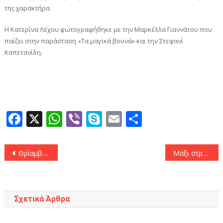
της χαρακτήρα.
Η Κατερίνα Λέχου φωτογραφήθηκε με την Μαρκέλλα Γιαννάτου που
παίζει στην παράσταση «Τα μαγικά βουνά» και την Στεφανί
Καπετανίδη.
Facebook
X
WhatsApp
Viber
Skype
Email
Μοιραστεί
Πλοήγηση
Θρίαμβος του Περιστερίου επί του Άρη (84-62)
Μάξι στράπλες και μεσάτο: Το φόρεμα της Σταματίνας Τσιμτσιλή από τα Ζαρα κολακεύει κάθε σιλουέτα
άρθρων
Σχετικά Άρθρα