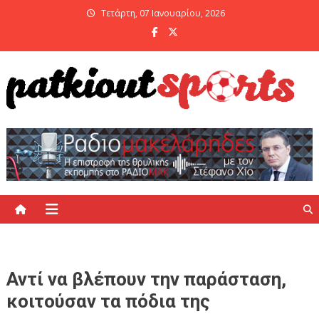
Skip
Τετάρτη, 07 Ιανουαρίου, 2026
to
content
PatKiout Sports
Ό,τι θες να μάθεις στο patkiout – Όλα τα Αθλητικά Νέα
Αντί να βλέπουν την παράσταση,
κοιτούσαν τα πόδια της