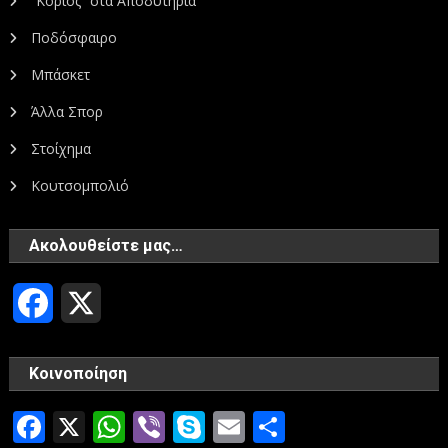
“Κοριός” στα Αποδυτήρια
Ποδόσφαιρο
Μπάσκετ
Άλλα Σπορ
Στοίχημα
Κουτσομπολιό
Ακολουθείστε μας…
Facebook
X
Κοινοποίηση
Facebook
X
WhatsApp
Viber
Skype
Email
Μοιραστεί