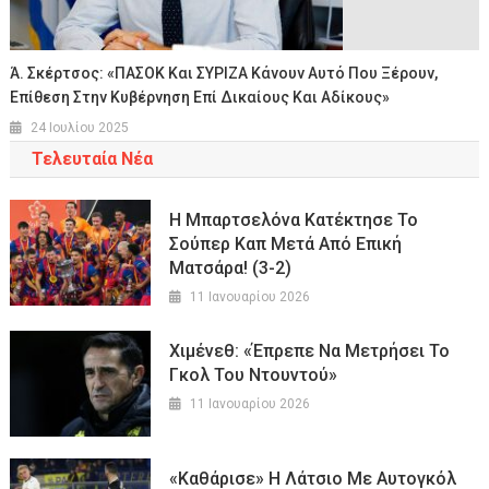
Ά. Σκέρτσος: «ΠΑΣΟΚ Και ΣΥΡΙΖΑ Κάνουν Αυτό Που Ξέρουν,
Επίθεση Στην Κυβέρνηση Επί Δικαίους Και Αδίκους»
24 Ιουλίου 2025
Τελευταία Νέα
Η Μπαρτσελόνα Κατέκτησε Το
Σούπερ Καπ Μετά Από Επική
Ματσάρα! (3-2)
11 Ιανουαρίου 2026
Χιμένεθ: «Έπρεπε Να Μετρήσει Το
Γκολ Του Ντουντού»
11 Ιανουαρίου 2026
«Καθάρισε» Η Λάτσιο Με Αυτογκόλ