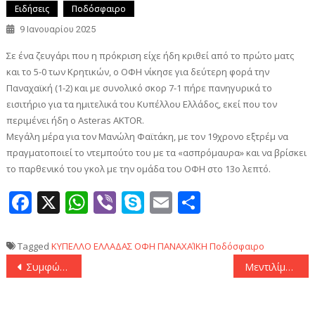
Ειδήσεις
Ποδόσφαιρο
9 Ιανουαρίου 2025
Σε ένα ζευγάρι που η πρόκριση είχε ήδη κριθεί από το πρώτο ματς
και το 5-0 των Κρητικών, ο ΟΦΗ νίκησε για δεύτερη φορά την
Παναχαϊκή (1-2) και με συνολικό σκορ 7-1 πήρε πανηγυρικά το
εισιτήριο για τα ημιτελικά του Κυπέλλου Ελλάδος, εκεί που τον
περιμένει ήδη ο Asteras AKTOR.
Μεγάλη μέρα για τον Μανώλη Φαϊτάκη, με τον 19χρονο εξτρέμ να
πραγματοποιεί το ντεμπούτο του με τα «ασπρόμαυρα» και να βρίσκει
το παρθενικό του γκολ με την ομάδα του ΟΦΗ στο 13ο λεπτό.
Facebook
X
WhatsApp
Viber
Skype
Email
Μοιραστεί
Tagged
ΚΥΠΕΛΛΟ ΕΛΛΑΔΑΣ
ΟΦΗ
ΠΑΝΑΧΑΊΚΗ
Ποδόσφαιρο
Πλοήγηση
Συμφώνησε με τον Έρικ ΜακΚόλουμ η Φενέρμπαχτσε
Μεντιλίμπαρ: «Οπωσδήποτε νίκη με Άρη, να τα δώσουμε όλα με τον Παναθηναϊκό»
άρθρων