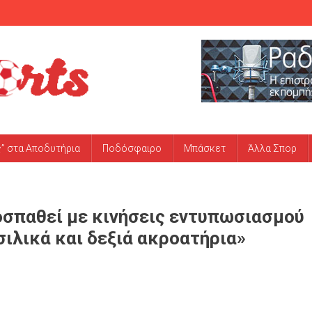
ς” στα Αποδυτήρια
Ποδόσφαιρο
Μπάσκετ
Άλλα Σπορ
οσπαθεί με κινήσεις εντυπωσιασμού
σιλικά και δεξιά ακροατήρια»