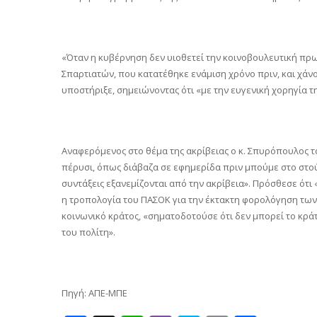
«Όταν η κυβέρνηση δεν υιοθετεί την κοινοβουλευτική πρ
Σπαρτιατών, που κατατέθηκε ενάμιση χρόνο πριν, και χάνου
υποστήριξε, σημειώνοντας ότι «με την ευγενική χορηγία 
Αναφερόμενος στο θέμα της ακρίβειας ο κ. Σπυρόπουλος τό
πέρυσι, όπως διάβαζα σε εφημερίδα πριν μπούμε στο στούν
συντάξεις εξανεμίζονται από την ακρίβεια». Πρόσθεσε ότι
η τροπολογία του ΠΑΣΟΚ για την έκτακτη φορολόγηση των τ
κοινωνικό κράτος, «σηματοδοτούσε ότι δεν μπορεί το κρά
του πολίτη».
Πηγή: ΑΠΕ-ΜΠΕ