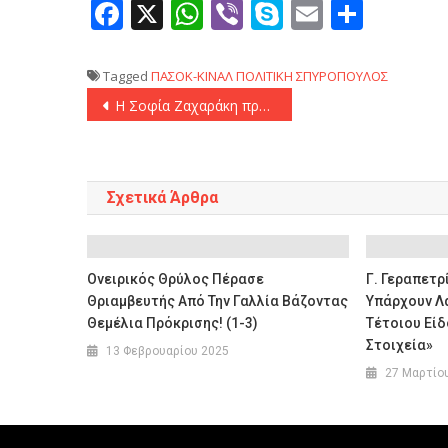
Facebook
X
WhatsApp
Viber
Skype
Email
Μοιρ
Tagged
ΠΑΣΟΚ-ΚΙΝΑΛ
ΠΟΛΙΤΙΚΗ
ΣΠΥΡΟΠΟΥΛΟΣ
Πλοήγηση
Η Σοφία Ζαχαράκη προανήγγειλε το πρόγραμμα μακροχρόνιας φροντίδας «Φροντιστής της Γειτονιάς»
άρθρων
Σχετικά Άρθρα
Ονειρικός Θρύλος Πέρασε
Γ. Γεραπετρ
Θριαμβευτής Από Την Γαλλία Βάζοντας
Υπάρχουν Λ
Θεμέλια Πρόκρισης! (1-3)
Τέτοιου Εί
Στοιχεία»
13 Φεβρουαρίου 2025
27 Μαρτίο