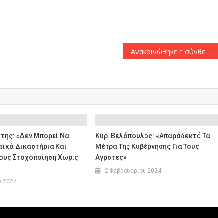
αστείτε
Ανακοινώθηκε η σύνθεση της νέας γαλλικής κυβέρνησης υπό τον Φρανσουά Μπαϊρού
ίτης: «Δεν Μπορεί Να
Κυρ. Βελόπουλος: «Απαράδεκτά Τα
αϊκά Δικαστήρια Και
Μέτρα Της Κυβέρνησης Για Τους
δους Στοχοποίηση Χωρίς
Αγρότες»
2 Φεβρουαρίου 2024
υ 2024