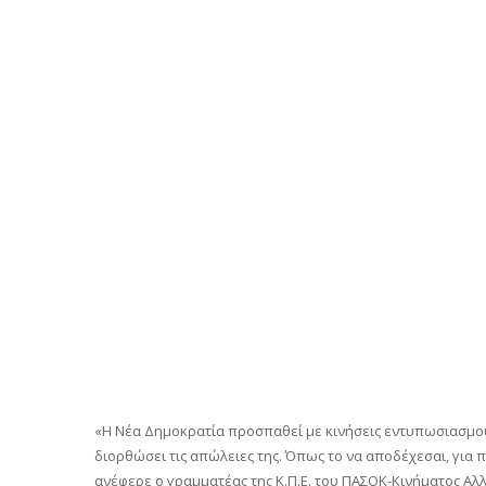
«Η Νέα Δημοκρατία προσπαθεί με κινήσεις εντυπωσιασμού ν
διορθώσει τις απώλειες της. Όπως το να αποδέχεσαι, για π
ανέφερε ο γραμματέας της Κ.Π.Ε. του ΠΑΣΟΚ-Κινήματος Α