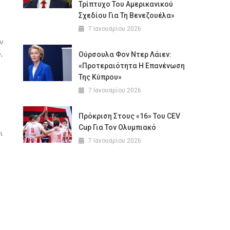
Τρίπτυχο Του Αμερικανικού
Σχεδίου Για Τη Βενεζουέλα»
7 Ιανουαρίου 2026
ν
,
Ούρσουλα Φον Ντερ Λάιεν:
«Προτεραιότητα Η Επανένωση
Της Κύπρου»
7 Ιανουαρίου 2026
Πρόκριση Στους «16» Του CEV
Cup Για Τον Ολυμπιακό
ι
7 Ιανουαρίου 2026