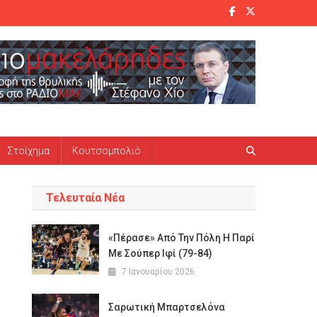
Στοίχημα
Κουτσομπολιό
Τελευταία Νέα
«Πέρασε» Από Την Πόλη Η Παρί
Με Σούπερ Ιφί (79-84)
7 Ιανουαρίου 2026
Σαρωτική Μπαρτσελόνα