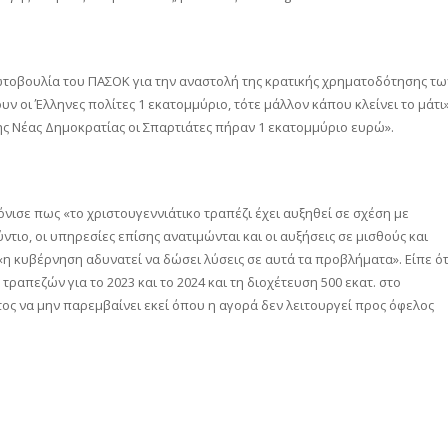
ωτοβουλία του ΠΑΣΟΚ για την αναστολή της κρατικής χρηματοδότησης τω
ν οι Έλληνες πολίτες 1 εκατομμύριο, τότε μάλλον κάπου κλείνει το μάτι»
της Νέας Δημοκρατίας οι Σπαρτιάτες πήραν 1 εκατομμύριο ευρώ».
νισε πως «το χριστουγεννιάτικο τραπέζι έχει αυξηθεί σε σχέση με
τιο, οι υπηρεσίες επίσης ανατιμώνται και οι αυξήσεις σε μισθούς και
 «η κυβέρνηση αδυνατεί να δώσει λύσεις σε αυτά τα προβλήματα». Είπε ότ
ραπεζών για το 2023 και το 2024 και τη διοχέτευση 500 εκατ. στο
τος να μην παρεμβαίνει εκεί όπου η αγορά δεν λειτουργεί προς όφελος