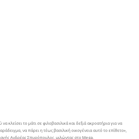
α κλείσει το μάτι σε φιλοβασιλικά και δεξιά ακροατήρια για να
αράδειγμα, να πάρει η τέως βασιλική οικογένεια αυτό το επίθετο»,
λλαγής Ανδρέας Σπυρόπουλος, μιλώντας στο Mega.