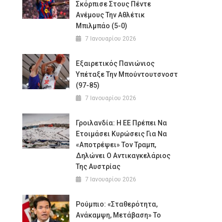
Σκόρπισε Στους Πέντε
Ανέμους Την Αθλέτικ
Μπιλμπάο (5-0)
7 Ιανουαρίου 2026
Εξαιρετικός Πανιώνιος
Υπέταξε Την Μπούντουτσνοστ
(97-85)
7 Ιανουαρίου 2026
Γροιλανδία: Η ΕΕ Πρέπει Να
Ετοιμάσει Κυρώσεις Για Να
«αποτρέψει» Τον Τραμπ,
Δηλώνει Ο Αντικαγκελάριος
Της Αυστρίας
7 Ιανουαρίου 2026
Ρούμπιο: «Σταθερότητα,
Ανάκαμψη, Μετάβαση» Το