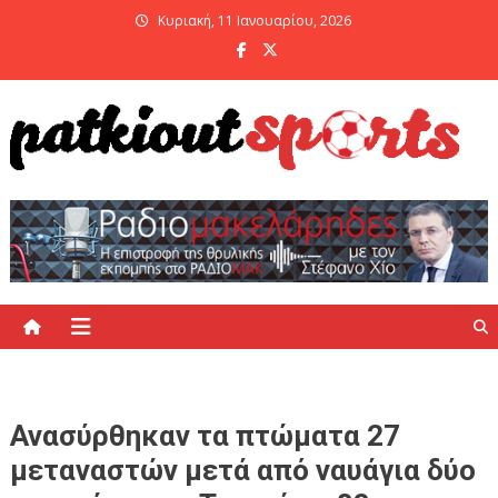
Skip
Κυριακή, 11 Ιανουαρίου, 2026
to
content
PatKiout Sports
Ό,τι θες να μάθεις στο patkiout – Όλα τα Αθλητικά Νέα
Ανασύρθηκαν τα πτώματα 27
μεταναστών μετά από ναυάγια δύο