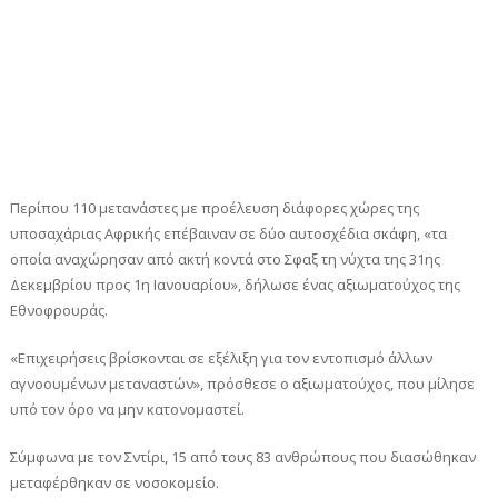
Περίπου 110 μετανάστες με προέλευση διάφορες χώρες της
υποσαχάριας Αφρικής επέβαιναν σε δύο αυτοσχέδια σκάφη, «τα
οποία αναχώρησαν από ακτή κοντά στο Σφαξ τη νύχτα της 31ης
Δεκεμβρίου προς 1η Ιανουαρίου», δήλωσε ένας αξιωματούχος της
Εθνοφρουράς.
«Επιχειρήσεις βρίσκονται σε εξέλιξη για τον εντοπισμό άλλων
αγνοουμένων μεταναστών», πρόσθεσε ο αξιωματούχος, που μίλησε
υπό τον όρο να μην κατονομαστεί.
Σύμφωνα με τον Σντίρι, 15 από τους 83 ανθρώπους που διασώθηκαν
μεταφέρθηκαν σε νοσοκομείο.