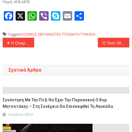
Πηγή: ΑΠΕ-ΜΠΕ
Facebook
X
WhatsApp
Viber
Skype
Email
Μοιραστεί
Tagged
ΚΟΣΜΟΣ
ΜΕΤΑΝΑΣΤΕΣ
ΠΤΩΜΑΤΑ
ΤΥΝΗΣΙΑ
Πλοήγηση
Η Ουκρανία ετοιμάζεται να αποκαταστήσει τις διπλωματικές σχέσεις με τη Συρία, δήλωσε ο Ζελένσκι
Ο Ίλον Μασκ εκφράζει στήριξη σε Βρετανό ακροδεξιό ακτιβιστή και επιτίθεται ξανά στην κυβέρνηση των Εργατικών
άρθρων
Σχετικά Άρθρα
Συνάντηση Με Την ΠτΔ Θα Έχει Την Παρασκευή Ο Κυρ.
Μητσοτάκης – Στη Συνέχεια Θα Επισκεφθεί Τη Λευκάδα
4 Ιουλίου 2024