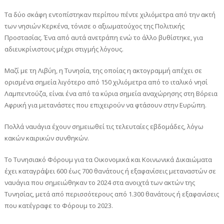
Τα δύο σκάφη εντοπίστηκαν περίπου πέντε χιλιόμετρα από την ακτή
των νησιών Κερκένα, τόνισε ο αξιωματούχος της Πολιτικής
Προστασίας. Ένα από αυτά ανετράπη ενώ το άλλο βυθίστηκε, για
αδιευκρίνιστους μέχρι στιγμής λόγους.
Μαζί με τη Λιβύη, η Τυνησία, της οποίας η ακτογραμμή απέχει σε
ορισμένα σημεία λιγότερο από 150 χιλιόμετρα από το ιταλικό νησί
Λαμπεντούζα, είναι ένα από τα κύρια σημεία αναχώρησης στη Βόρεια
Αφρική για μετανάστες που επιχειρούν να φτάσουν στην Ευρώπη.
Πολλά ναυάγια έχουν σημειωθεί τις τελευταίες εβδομάδες, λόγω
κακών καιρικών συνθηκών.
Το Τυνησιακό Φόρουμ για τα Οικονομικά και Κοινωνικά Δικαιώματα
έχει καταγράψει 600 έως 700 θανάτους ή εξαφανίσεις μεταναστών σε
ναυάγια που σημειώθηκαν το 2024 στα ανοιχτά των ακτών της
Τυνησίας, μετά από περισσότερους από 1.300 θανάτους ή εξαφανίσεις
που κατέγραφε το Φόρουμ το 2023.