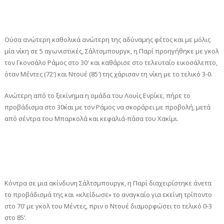
Ούσα ανώτερη καθολικά ανώτερη της αδύναμης φέτος και με μόλις
μία νίκη σε 5 αγωνιστικές, Σάλτσμπουργκ, η Παρί προηγήθηκε με γκολ
τον Γκονσάλο Ράμος στο 30′ και καθάρισε στο τελευταίο εικοσάλεπτο,
όταν Μέντες (72′) και Ντουέ (85′) της χάρισαν τη νίκη με το τελικό 3-0.
Ανώτερη από το ξεκίνημα η ομάδα του Λουίς Ενρίκε, πήρε το
προβάδισμα στο 30΄και με τον Ράμος να σκοράρει με προβολή, μετά
από σέντρα του Μπαρκολά και κεφαλιά-πάσα του Χακίμι.
Κόντρα σε μια ακίνδυνη Σάλτσμπουργκ, η Παρί διαχειρίστηκε άνετα
το προβάδισμά της και «κλείδωσε» το αναγκαίο για εκείνη τρίποντο
στο 70’ με γκολ του Μέντες, πριν ο Ντουέ διαμορφώσει το τελικό 0-3
στο 85’.