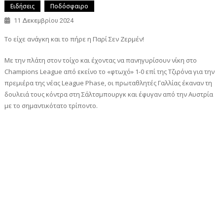
Ειδήσεις
Ποδόσφαιρο
11 Δεκεμβρίου 2024
Το είχε ανάγκη και το πήρε η Παρί Σεν Ζερμέν!
Με την πλάτη στον τοίχο και έχοντας να πανηγυρίσουν νίκη στο
Champions League από εκείνο το «φτωχό» 1-0 επί της Τζιρόνα για την
πρεμιέρα της νέας League Phase, οι πρωταθλητές Γαλλίας έκαναν τη
δουλειά τους κόντρα στη Σάλτσμπουργκ και έφυγαν από την Αυστρία
με το σημαντικότατο τρίποντο.