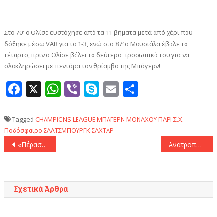
Στο 70′ ο Ολίσε ευστόχησε από τα 11 βήματα μετά από χέρι που
δόθηκε μέσω VAR για το 1-3, ενώ στο 87′ ο Μουσιάλα έβαλε το
τέταρτο, πριν ο Ολίσε βάλει το δεύτερο προσωπικό του για να
ολοκληρώσει με πεντάρα τον θρίαμβο της Μπάγερν!
Facebook
X
WhatsApp
Viber
Skype
Email
Μοιραστεί
Tagged
CHAMPIONS LEAGUE
ΜΠΑΓΕΡΝ ΜΟΝΑΧΟΥ
ΠΑΡΙ Σ.Χ.
Ποδόσφαιρο
ΣΑΛΤΣΜΠΟΥΡΓΚ
ΣΑΧΤΑΡ
Πλοήγηση
«Πέρασε» από το Μπέργκαμο με υπογραφή Πρωταθλήτριας Ευρώπης η Ρεάλ Μαδρίτης (2-3)
Ανατροπή με υπογραφή Τζόλη για την Μπριζ (2-1)
άρθρων
Σχετικά Άρθρα