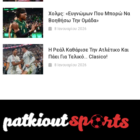
Χολμς: «Ευγνώμων Που Μπορώ Να
Βοηθήσω Την Ομάδα»
8 Ιανουαρίου 2026
Η Ρεάλ Καθάρισε Την Ατλέτικο Και
Πάει Για Τελικό… Clasico!
8 Ιανουαρίου 2026