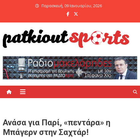
Skip
Παρασκευή, 09 Ιανουαρίου, 2026
to
content
PatKiout Sports
Ό,τι θες να μάθεις στο patkiout – Όλα τα Αθλητικά Νέα
Ανάσα για Παρί, «πεντάρα» η
Μπάγερν στην Σαχτάρ!