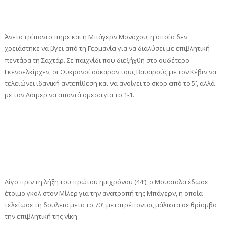
Άνετο τρίποντο πήρε και η Μπάγερν Μονάχου, η οποία δεν
χρειάστηκε να βγει από τη Γερμανία για να διαλύσει με επιβλητική
πεντάρα τη Σαχτάρ. Σε παιχνίδι που διεξήχθη στο ουδέτερο
Γκενσελκίρχεν, οι Ουκρανοί σόκαραν τους Βαυαρούς με τον Κέβιν να
τελειώνει ιδανική αντεπίθεση και να ανοίγει το σκορ από το 5′, αλλά
με τον Λάιμερ να απαντά άμεσα για το 1-1.
Λίγο πριν τη λήξη του πρώτου ημιχρόνου (44′), ο Μουσιάλα έδωσε
έτοιμο γκολ στον Μίλερ για την ανατροπή της Μπάγερν, η οποία
τελείωσε τη δουλειά μετά το 70′, μετατρέποντας μάλιστα σε θρίαμβο
την επιβλητική της νίκη.