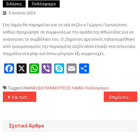
Ειδήσεις
Ποδόσφαιρο
3 Ιουλίου 2024
Στη Λαμία θα παραμείνει και τη νέα σεζόν ο Γιώργος Γιαννούτσος
καθώς προχώρησε σε συμφωνία με την ομάδα της Φθιώτιδας για να
ανανεώσει το συμβόλαιο του. Ο 25χρονος αμυντικός ταλαιπωρήθηκε
από τραυματισμούς την περασμένη σεζόν αλλά έπαιξε στα τελευταία
παιχνίδια στα play out όπου μέτρησε έξι συμμετοχές.
Facebook
X
WhatsApp
Viber
Skype
Email
Μοιραστεί
Tagged
ΑΝΑΝΕΩΣΗ
ΓΙΑΝΝΟΥΤΣΟΣ
ΛΑΜΙΑ
Ποδόσφαιρο
Πλοήγηση
Και τυπικά παρελθόν από τον Ολυμπιακό ο Σίκμα
Επιμένουν στο Βέλγιο: «Θα καταθέσει νέα πρόταση η ΑΕΚ για Κοϊτά!»
άρθρων
Σχετικά Άρθρα