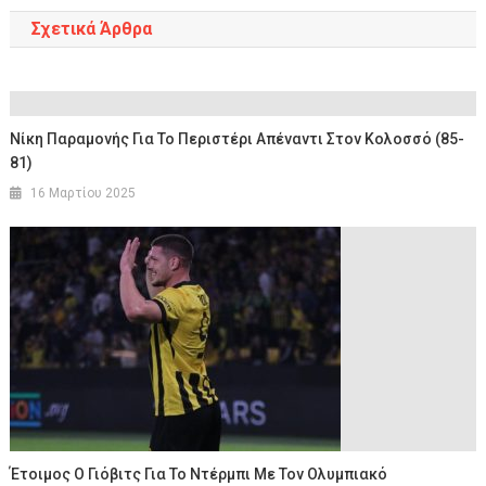
Σχετικά Άρθρα
Νίκη Παραμονής Για Το Περιστέρι Απέναντι Στον Κολοσσό (85-
81)
16 Μαρτίου 2025
Έτοιμος Ο Γιόβιτς Για Το Ντέρμπι Με Τον Ολυμπιακό