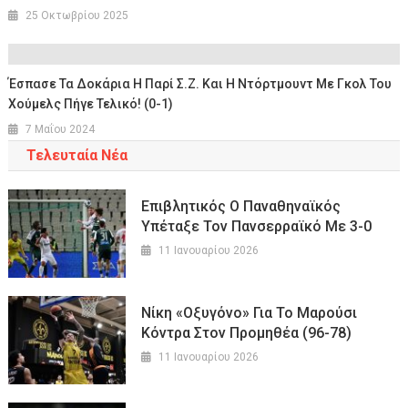
25 Οκτωβρίου 2025
Έσπασε Τα Δοκάρια Η Παρί Σ.Ζ. Και Η Ντόρτμουντ Με Γκολ Του
Χούμελς Πήγε Τελικό! (0-1)
7 Μαΐου 2024
Τελευταία Νέα
Επιβλητικός Ο Παναθηναϊκός
Υπέταξε Τον Πανσερραϊκό Με 3-0
11 Ιανουαρίου 2026
Νίκη «οξυγόνο» Για Το Μαρούσι
Κόντρα Στον Προμηθέα (96-78)
11 Ιανουαρίου 2026