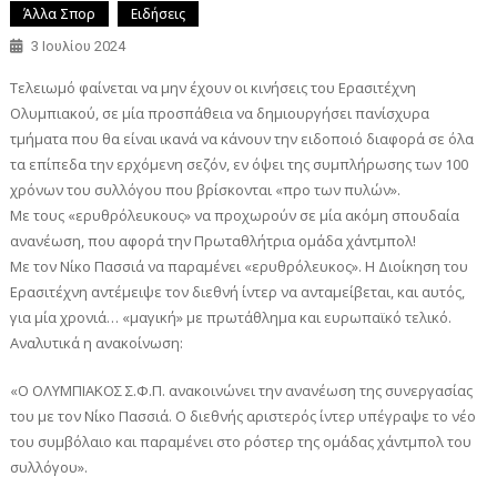
Άλλα Σπορ
Ειδήσεις
3 Ιουλίου 2024
Τελειωμό φαίνεται να μην έχουν οι κινήσεις του Ερασιτέχνη
Ολυμπιακού, σε μία προσπάθεια να δημιουργήσει πανίσχυρα
τμήματα που θα είναι ικανά να κάνουν την ειδοποιό διαφορά σε όλα
τα επίπεδα την ερχόμενη σεζόν, εν όψει της συμπλήρωσης των 100
χρόνων του συλλόγου που βρίσκονται «προ των πυλών».
Με τους «ερυθρόλευκους» να προχωρούν σε μία ακόμη σπουδαία
ανανέωση, που αφορά την Πρωταθλήτρια ομάδα χάντμπολ!
Με τον Νίκο Πασσιά να παραμένει «ερυθρόλευκος». Η Διοίκηση του
Ερασιτέχνη αντέμειψε τον διεθνή ίντερ να ανταμείβεται, και αυτός,
για μία χρονιά… «μαγική» με πρωτάθλημα και ευρωπαϊκό τελικό.
Αναλυτικά η ανακοίνωση:
«Ο ΟΛΥΜΠΙΑΚΟΣ Σ.Φ.Π. ανακοινώνει την ανανέωση της συνεργασίας
του με τον Νίκο Πασσιά. Ο διεθνής αριστερός ίντερ υπέγραψε το νέο
του συμβόλαιο και παραμένει στο ρόστερ της ομάδας χάντμπολ του
συλλόγου».