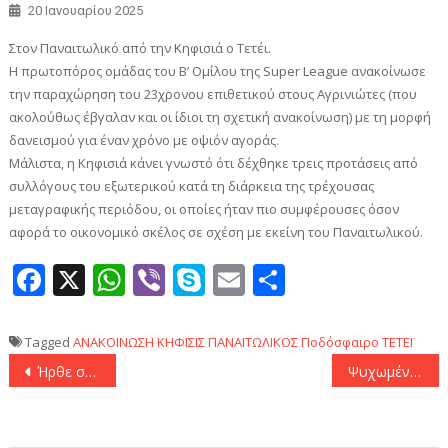
20 Ιανουαρίου 2025
Στον Παναιτωλικό από την Κηφισιά ο Τετέι.
Η πρωτοπόρος ομάδας του Β’ Ομίλου της Super League ανακοίνωσε
την παραχώρηση του 23χρονου επιθετικού στους Αγρινιώτες (που
ακολούθως έβγαλαν και οι ίδιοι τη σχετική ανακοίνωση) με τη μορφή
δανεισμού για έναν χρόνο με οψιόν αγοράς.
Μάλιστα, η Κηφισιά κάνει γνωστό ότι δέχθηκε τρεις προτάσεις από
συλλόγους του εξωτερικού κατά τη διάρκεια της τρέχουσας
μεταγραφικής περιόδου, οι οποίες ήταν πιο συμφέρουσες όσον
αφορά το οικονομικό σκέλος σε σχέση με εκείνη του Παναιτωλικού.
Facebook
X
WhatsApp
Viber
Skype
Email
Μοιραστεί
Tagged
ΑΝΑΚΟΙΝΩΣΗ
ΚΗΦΙΣΙΣ
ΠΑΝΑΙΤΩΛΙΚΟΣ
Ποδόσφαιρο
ΤΕΤΕΪ
Πλοήγηση
Ήρθε σε συμφωνία με την Κάλιαρι ο ΠΑΟΚ για την απόκτηση του Βιετέσκα
Ψυχωμένος Παναθηναϊκός θριάμβευσε του Ολυμπιακού με 78-72 και κλείδωσε την πρωτιά
άρθρων