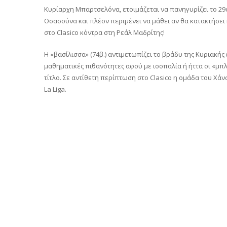
Κυρίαρχη Μπαρτσελόνα, ετοιμάζεται να πανηγυρίζει το 29ο
Οσασούνα και πλέον περιμένει να μάθει αν θα κατακτήσει 
στο Clasico κόντρα στη Ρεάλ Μαδρίτης!
Η «βασίλισσα» (74β.) αντιμετωπίζει το βράδυ της Κυριακής 
μαθηματικές πιθανότητες αφού με ισοπαλία ή ήττα οι «μπ
τίτλο. Σε αντίθετη περίπτωση στο Clasico η ομάδα του Χάνσ
La Liga.