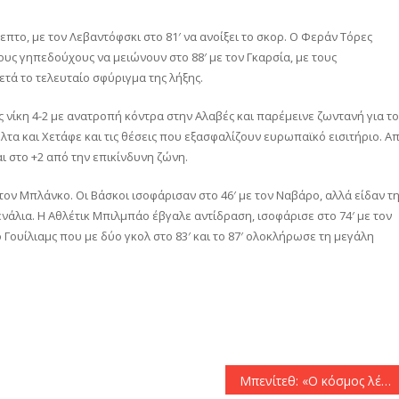
πτο, με τον Λεβαντόφσκι στο 81′ να ανοίξει το σκορ. Ο Φεράν Τόρες
υς γηπεδούχους να μειώνουν στο 88′ με τον Γκαρσία, με τους
τά το τελευταίο σφύριγμα της λήξης.
 νίκη 4-2 με ανατροπή κόντρα στην Αλαβές και παρέμεινε ζωντανή για το
τα και Χετάφε και τις θέσεις που εξασφαλίζουν ευρωπαϊκό εισιτήριο. Α
αι στο +2 από την επικίνδυνη ζώνη.
ον Μπλάνκο. Οι Βάσκοι ισοφάρισαν στο 46′ με τον Ναβάρο, αλλά είδαν τ
ενάλια. Η Αθλέτικ Μπιλμπάο έβγαλε αντίδραση, ισοφάρισε στο 74′ με τον
 Γουίλιαμς που με δύο γκολ στο 83′ και το 87′ ολοκλήρωσε τη μεγάλη
αστείτε
Μπενίτεθ: «Ο κόσμος λέει πως δεν είναι αρκετό, αλλά η πρώτη τετράδα είναι ένα επίτευγμα»