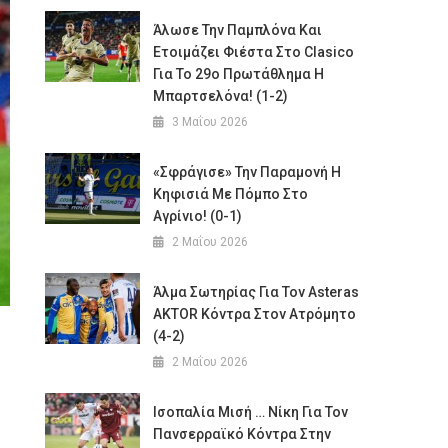
Άλωσε Την Παμπλόνα Και
Ετοιμάζει Φιέστα Στο Clasico
Για Το 29ο Πρωτάθλημα Η
Μπαρτσελόνα! (1-2)
3 Μαΐου 2026
«Σφράγισε» Την Παραμονή Η
Κηφισιά Με Πόμπο Στο
Αγρίνιο! (0-1)
2 Μαΐου 2026
Άλμα Σωτηρίας Για Τον Asteras
AKTOR Κόντρα Στον Ατρόμητο
(4-2)
2 Μαΐου 2026
Ισοπαλία Μισή … Νίκη Για Τον
Πανσερραϊκό Κόντρα Στην