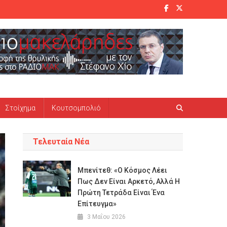
Στοίχημα
Κουτσομπολιό
Τελευταία Νέα
Μπενίτεθ: «Ο Κόσμος Λέει
Πως Δεν Είναι Αρκετό, Αλλά Η
Πρώτη Τετράδα Είναι Ένα
Επίτευγμα»
3 Μαΐου 2026