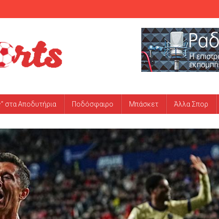
ς” στα Αποδυτήρια
Ποδόσφαιρο
Μπάσκετ
Άλλα Σπορ