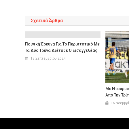
άρθρων
Σχετικά Άρθρα
Ποινική Έρευνα Για Το Περιστατικό Με
Τα Δύο Τρένα Διέταξε Ο Εισαγγελέας
13 Σεπτεμβρίου 2024
Με Ντουρμι
Από Την Τρί
16 Νοεμβρ