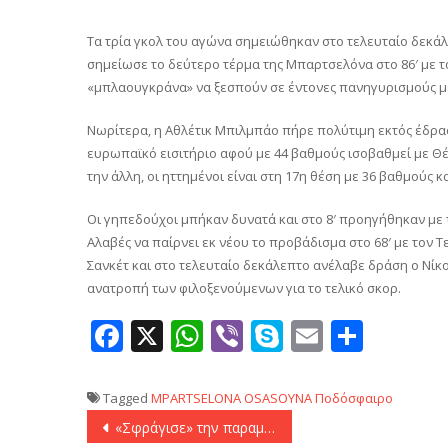
Τα τρία γκολ του αγώνα σημειώθηκαν στο τελευταίο δεκάλε
σημείωσε το δεύτερο τέρμα της Μπαρτσελόνα στο 86′ με το
«μπλαουγκράνα» να ξεσπούν σε έντονες πανηγυρισμούς με
Νωρίτερα, η Αθλέτικ Μπιλμπάο πήρε πολύτιμη εκτός έδρας
ευρωπαϊκό εισιτήριο αφού με 44 βαθμούς ισοβαθμεί με Θέλ
την άλλη, οι ηττημένοι είναι στη 17η θέση με 36 βαθμούς κ
Οι γηπεδούχοι μπήκαν δυνατά και στο 8′ προηγήθηκαν με τ
Αλαβές να παίρνει εκ νέου το προβάδισμα στο 68′ με τον Τ
Σανκέτ και στο τελευταίο δεκάλεπτο ανέλαβε δράση ο Νίκο
ανατροπή των φιλοξενούμενων για το τελικό σκορ.
Facebook
X
WhatsApp
Viber
Skype
Email
Μοιρ
Tagged
MPARTSELONA
OSASOYNA
Ποδόσφαιρο
Πλοήγηση
«Σφράγισε» την παραμονή η Κηφισιά με Πόμπο στο Αγρίνιο! (0-1)