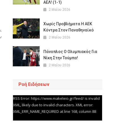
ΑΕΛ! (1-1)
2 Μαΐου 2026
Χωρίς Προβλήματα Η ΑΕΚ
Κόντρα Στον Παναθηναϊκό
ι
ν
2 Μαΐου 2026
Πάνοπλος Ο Ολυμπιακός Για
Νίκη Στην Τούμπα!
2 Μαΐου 2026
Ροή Ειδήσεων
RSS Error: https://www.makeleio.gr/feed/ is invalid
XML, likely due to invalid characters. XML error:
XML_ERR_NAME_REQUIRED at line 168, column 88