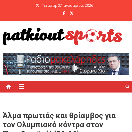
Skip
Τετάρτη, 07 Ιανουαρίου, 2026
to
content
PatKiout Sports
Ό,τι θες να μάθεις στο patkiout – Όλα τα Αθλητικά Νέα
Άλμα πρωτιάς και θρίαμβος για
τον Ολυμπιακό κόντρα στον