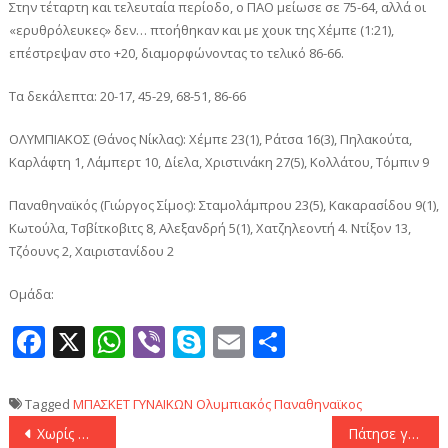
Στην τέταρτη και τελευταία περίοδο, ο ΠΑΟ μείωσε σε 75-64, αλλά οι
«ερυθρόλευκες» δεν… πτοήθηκαν και με χουκ της Χέμπε (1:21),
επέστρεψαν στο +20, διαμορφώνοντας το τελικό 86-66.
Τα δεκάλεπτα: 20-17, 45-29, 68-51, 86-66
ΟΛΥΜΠΙΑΚΟΣ (Θάνος Νίκλας): Χέμπε 23(1), Ράτσα 16(3), Πηλακούτα,
Καρλάφτη 1, Λάμπερτ 10, Δίελα, Χριστινάκη 27(5), Κολλάτου, Τόμπιν 9
Παναθηναϊκός (Γιώργος Σίμος): Σταμολάμπρου 23(5), Κακαρασίδου 9(1),
Κωτούλα, Τσβίτκοβιτς 8, Αλεξανδρή 5(1), Χατζηλεοντή 4. Ντίξον 13,
Τζόουνς 2, Χαιριστανίδου 2
Ομάδα:
Facebook
X
WhatsApp
Viber
Skype
Email
Μοιραστεί
Tagged
ΜΠΑΣΚΕΤ ΓΥΝΑΙΚΩΝ
Ολυμπιακός
Παναθηναϊκος
Πλοήγηση
Χωρίς Μιλουτίνοφ, αλλά με Βιλντόζα ο Ολυμπιακός κόντρα στον Άρη
Πάτησε γκάζι ο Ολυμπιακός και άλωσε το «Αλεξάνδρειο» (77-88)