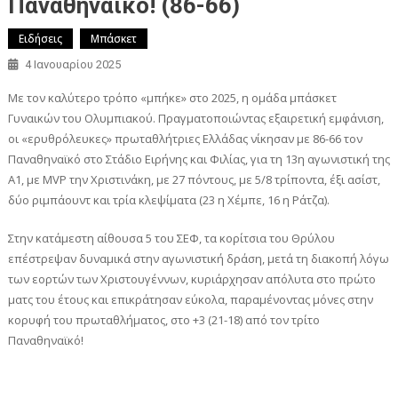
Παναθηναϊκό! (86-66)
Ειδήσεις
Μπάσκετ
4 Ιανουαρίου 2025
Με τον καλύτερο τρόπο «μπήκε» στο 2025, η ομάδα μπάσκετ
Γυναικών του Ολυμπιακού. Πραγματοποιώντας εξαιρετική εμφάνιση,
οι «ερυθρόλευκες» πρωταθλήτριες Ελλάδας νίκησαν με 86-66 τον
Παναθηναϊκό στο Στάδιο Ειρήνης και Φιλίας, για τη 13η αγωνιστική της
Α1, με MVP την Χριστινάκη, με 27 πόντους, με 5/8 τρίποντα, έξι ασίστ,
δύο ριμπάουντ και τρία κλεψίματα (23 η Χέμπε, 16 η Ράτζα).
Στην κατάμεστη αίθουσα 5 του ΣΕΦ, τα κορίτσια του Θρύλου
επέστρεψαν δυναμικά στην αγωνιστική δράση, μετά τη διακοπή λόγω
των εορτών των Χριστουγέννων, κυριάρχησαν απόλυτα στο πρώτο
ματς του έτους και επικράτησαν εύκολα, παραμένοντας μόνες στην
κορυφή του πρωταθλήματος, στο +3 (21-18) από τον τρίτο
Παναθηναϊκό!