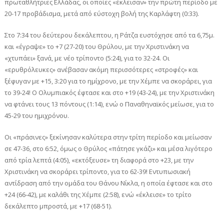
πρωταθλήτριες Ελλάδας, οι οποίες «έκλεισαν» την πρώτη περίοδο με
20-17 προβάδισμα, μετά από εύστοχη βολή της Καρλάφτη (0:33).
Στο 7:34 του δεύτερου δεκάλεπτου, η Ράτζα ευστόχησε από τα 6,75μ.
και «έγραψε» το +7 (27-20) του Θρύλου, με την Χριστινάκη να
«χτυπάει» ξανά, με νέο τρίποντο (5:24), για το 32-24. Οι
«ερυθρόλευκες» ανέβασαν ακόμη περισσότερες «στροφές» και
ξέφυγαν με +15, 3:20 για το ημίχρονο, με την Χέμπε να σκοράρει, για
το 39-24! Ο Ολυμπιακός έφτασε και στο +19 (43-24), με την Χριστινάκη
να φτάνει τους 13 πόντους (1:14), ενώ ο Παναθηναϊκός μείωσε, για το
45-29 του ημιχρόνου.
Οι «πράσινες» ξεκίνησαν καλύτερα στην τρίτη περίοδο και μείωσαν
σε 47-36, στο 6:52, όμως ο Θρύλος «πάτησε γκάζι» και μέσα λιγότερο
από τρία λεπτά (4:05), «εκτόξευσε» τη διαφορά στο +23, με την
Χριστινάκη να σκοράρει τρίποντο, για το 62-39! Εντυπωσιακή
αντίδραση από την ομάδα του Θάνου Νίκλα, η οποία έφτασε και στο
+24 (66-42), με καλάθι της Χέμπε (2:58), ενώ «έκλεισε» το τρίτο
δεκάλεπτο μπροστά, με +17 (68-51).