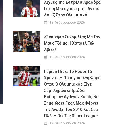
Αιχμές Της Εστρέλα Αμαδόρα
Για Τη Μεταγραφή Του Αντρέ
Λουίζ Στον Ολυμπιακό
19 Φεβρουαρίου 2026
«Ξεκίνησε Συνομιλίες Με Τον
Μάικ Τζέιμς Η Χάποελ Τελ
Αβίβ»!
19 Φεβρουαρίου 2026
Γύρισε Πίσω Το Ρολόι 16
Χρόνια! Η Προηγούμενη Φορά
Όπου Ο Ολυμπιακός Είχε
Συμπληρώσει Τριάδα
Επίσημων Αγώνων Χωρίς Να
Σημειώσει Γκολ Μας Φέρνει
Την Άνοιξη Του 2010 Και Στα
Πλέι – Οφ Της Super League.
19 Φεβρουαρίου 2026