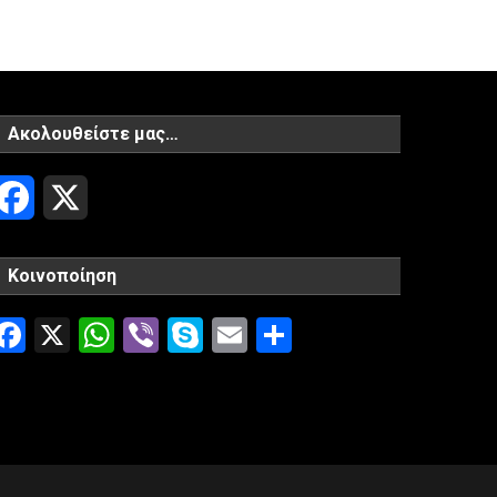
Ακολουθείστε μας…
Facebook
X
Κοινοποίηση
Facebook
X
WhatsApp
Viber
Skype
Email
Μοιραστείτ