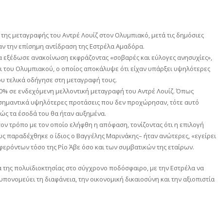
της μεταγραφής του Αντρέ Λουίζ στον Ολυμπιακό, μετά τις δημόσιες
αν την επίσημη αντίδραση της Εστρέλα Αμαδόρα.
α εξέδωσε ανακοίνωση εκφράζοντας «σοβαρές και εύλογες ανησυχίες»,
αι του Ολυμπιακού, ο οποίος αποκάλυψε ότι είχαν υπάρξει υψηλότερες
ου τελικά οδήγησε στη μεταγραφή τους.
0% σε ενδεχόμενη μελλοντική μεταγραφή του Αντρέ Λουίζ. Όπως
 σημαντικά υψηλότερες προτάσεις που δεν προχώρησαν, τότε αυτό
θώς τα έσοδά του θα ήταν αυξημένα.
ον τρόπο με τον οποίο ελήφθη η απόφαση, τονίζοντας ότι η επιλογή
 παραδέχθηκε ο ίδιος ο Βαγγέλης Μαρινάκης– ήταν ανώτερες, «εγείρει
ερόντων τόσο της Ρίο Άβε όσο και των συμβατικών της εταίρων.
μα της πολυϊδιοκτησίας στο σύγχρονο ποδόσφαιρο, με την Εστρέλα να
υπονομεύει τη διαφάνεια, την οικονομική δικαιοσύνη και την αξιοπιστία