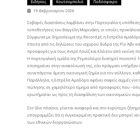
Ειδήσεις
Κουτσομπολιό
Ποδόσφαιρο
19 Φεβρουαρίου 2026
Σοβαρές διαστάσεις λαμβάνει στην Πορτογαλία η υπόθεση 
τοποθετήσεις του Βαγγέλη Μαρινάκη, οι οποίες προκάλεσ
Σύμφωνα με δημοσίευμα της Record.pt, η Εστρέλα Αμαδόρ
έπειτα από τις δηλώσεις του ισχυρού άνδρα της Ρίο Άβε κ
προσφορές για τους Αντρέ Λουίζ και Κλέιτον από εκείνη π
Η πορτογαλική ομάδα της Ρεμπολέιρα διατηρεί ποσοστό 1
επισημαίνει στην ανακοίνωσή της, εάν πράγματι υπήρξαν
συνεπάγεται άμεση οικονομική ζημία για τον σύλλογο, κα
Παράλληλα, η Εστρέλα Αμαδόρα αφήνει σαφείς αιχμές για τ
πώλησης σε χαμηλότερο τίμημα από προσφορές που –όπως
ερωτήματα» ως προς τη διασφάλιση των οικονομικών συμφ
Στο ίδιο πλαίσιο, γίνεται αναφορά και στο ευρύτερο ζήτη
υπογραμμίζει ότι η συγκεκριμένη πρακτική δεν μπορεί να 
των εθνικών διοργανώσεων.