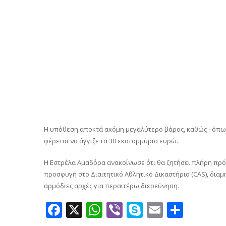
Η υπόθεση αποκτά ακόμη μεγαλύτερο βάρος, καθώς –όπως σ
φέρεται να άγγιζε τα 30 εκατομμύρια ευρώ.
Η Εστρέλα Αμαδόρα ανακοίνωσε ότι θα ζητήσει πλήρη πρό
προσφυγή στο Διαιτητικό Αθλητικό Δικαστήριο (CAS), διαμ
αρμόδιες αρχές για περαιτέρω διερεύνηση.
Facebook
X
WhatsApp
Viber
Skype
Email
Μοιρ