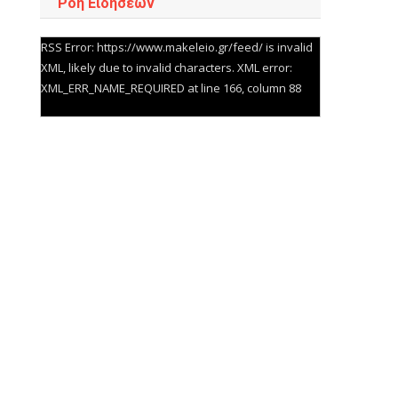
Ροή Ειδήσεων
RSS Error: https://www.makeleio.gr/feed/ is invalid
XML, likely due to invalid characters. XML error:
XML_ERR_NAME_REQUIRED at line 166, column 88