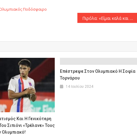
Ολυμπιακός
Ποδόσφαιρο
Πιρόλα: «Είμαι καλά και να θυμάστε, τίποτα δεν έχει τελειώσει ακόμη»
Επέστρεψε Στον Ολυμπιακό Η Σοφία
Τορνάρου
14 Ιουλίου 2024
τισμός Και Η Γενικότερη
ου Σιπιόνι «τρέλανε» Τους
ν Ολυμπιακό!