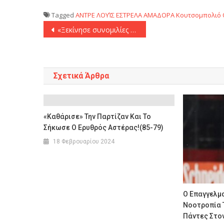
Tagged
ΑΝΤΡΕ ΛΟΥΊΣ
ΕΣΤΡΕΛΑ ΑΜΑΔΟΡΑ
Κουτσομπολιό
Πλοήγηση
«Ξεκίνησε συνομιλίες με τον Μάικ Τζέιμς η Χάποελ Τελ Αβίβ»!
άρθρων
Σχετικά Άρθρα
«Καθάρισε» Την Παρτίζαν Και Το
Σήκωσε Ο Ερυθρός Αστέρας!(85-79)
18 Φεβρουαρίου 2024
Ο Επαγγελμα
Νοοτροπία Τ
Πάντες Στο