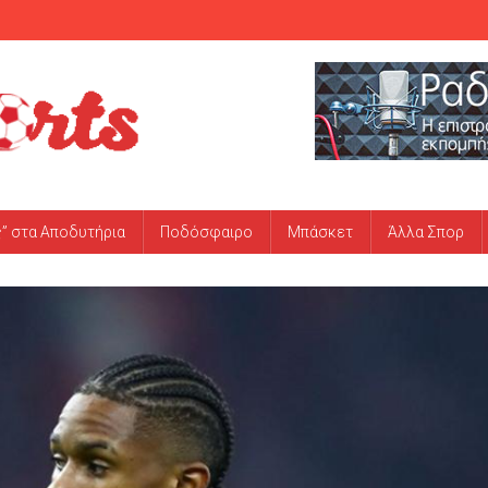
ς” στα Αποδυτήρια
Ποδόσφαιρο
Μπάσκετ
Άλλα Σπορ