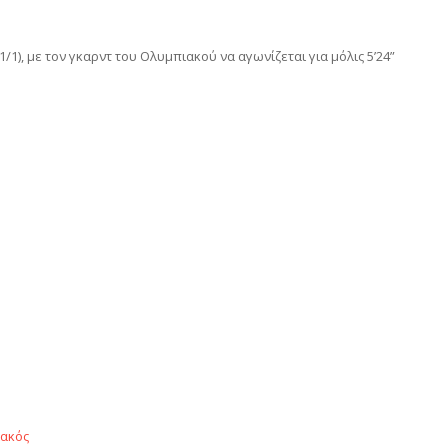
1), με τον γκαρντ του Ολυμπιακού να αγωνίζεται για μόλις 5’24”
αστείτε
ακός