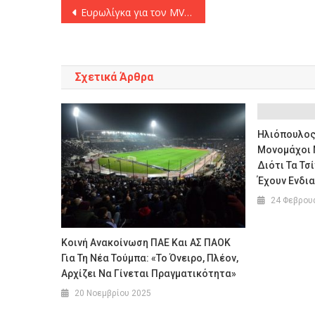
Πλοήγηση
Ευρωλίγκα για τον MVP Σάσα: «Είναι απλά ασταμάτητος!»
άρθρων
Σχετικά Άρθρα
Ηλιόπουλος
Μονομάχοι Μ
Διότι Τα Τσ
Έχουν Ενδι
24 Φεβρου
Κοινή Ανακοίνωση ΠΑΕ Και ΑΣ ΠΑΟΚ
Για Τη Νέα Τούμπα: «Το Όνειρο, Πλέον,
Αρχίζει Να Γίνεται Πραγματικότητα»
20 Νοεμβρίου 2025