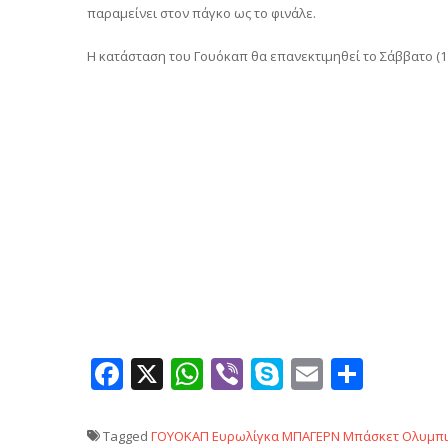
παραμείνει στον πάγκο ως το φινάλε.
Η κατάσταση του Γουόκαπ θα επανεκτιμηθεί το Σάββατο (11/
Facebook
X
WhatsApp
Viber
Skype
Email
Μοιρ
Tagged
ΓΟΥΟΚΑΠ
Ευρωλίγκα
ΜΠΑΓΕΡΝ
Μπάσκετ
Ολυμπι