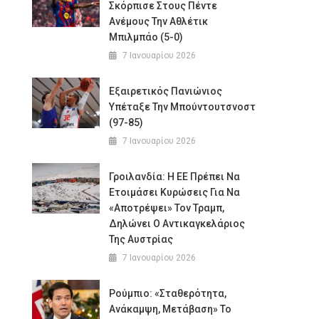
Σκόρπισε Στους Πέντε
Ανέμους Την Αθλέτικ
Μπιλμπάο (5-0)
7 Ιανουαρίου 2026
Εξαιρετικός Πανιώνιος
Υπέταξε Την Μπούντουτσνοστ
(97-85)
7 Ιανουαρίου 2026
Γροιλανδία: Η ΕΕ Πρέπει Να
Ετοιμάσει Κυρώσεις Για Να
«αποτρέψει» Τον Τραμπ,
Δηλώνει Ο Αντικαγκελάριος
Της Αυστρίας
7 Ιανουαρίου 2026
Ρούμπιο: «Σταθερότητα,
Ανάκαμψη, Μετάβαση» Το