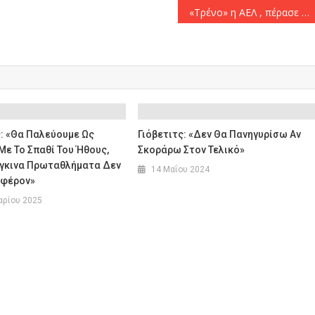
«Τρένο» η ΑΕΛ , πέρασε και από την Νέα Ευκαρπία (0-1)
: «Θα Παλεύουμε Ως
Γιόβετιτς: «Δεν Θα Πανηγυρίσω Αν
ε Το Σπαθί Του Ήθους,
Σκοράρω Στον Τελικό»
ίγκινα Πρωταθλήματα Δεν
14 Μαΐου 2024
αφέρον»
αρίου 2025