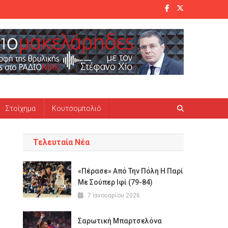
Στοίχημα
Κουτσομπολιό
Τελευταία Νέα
«Πέρασε» Από Την Πόλη Η Παρί
Με Σούπερ Ιφί (79-84)
7 Ιανουαρίου 2026
Σαρωτική Μπαρτσελόνα