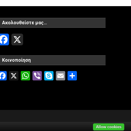
Ακολουθείστε μας…
Facebook
X
Κοινοποίηση
Facebook
X
WhatsApp
Viber
Skype
Email
Μοιραστείτ
Allow cookies