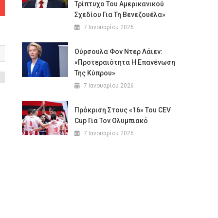
Τρίπτυχο Του Αμερικανικού
Σχεδίου Για Τη Βενεζουέλα»
7 Ιανουαρίου 2026
Ούρσουλα Φον Ντερ Λάιεν:
«Προτεραιότητα Η Επανένωση
Της Κύπρου»
7 Ιανουαρίου 2026
Πρόκριση Στους «16» Του CEV
Cup Για Τον Ολυμπιακό
7 Ιανουαρίου 2026